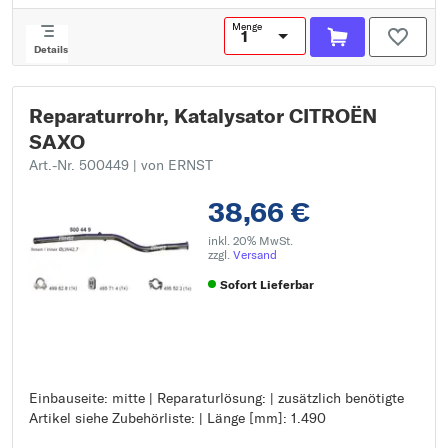
Menge
Details
Reparaturrohr, Katalysator CITROËN
SAXO
Art.-Nr. 500449
| von ERNST
38,66 €
inkl. 20% MwSt.
zzgl.
Versand
Sofort Lieferbar
Einbauseite: mitte | Reparaturlösung: | zusätzlich benötigte
Einbauseite: mitte
Artikel siehe Zubehörliste: | Länge [mm]: 1.490
Reparaturlösung:
zusätzlich benötigte Artikel siehe Zubehörliste: