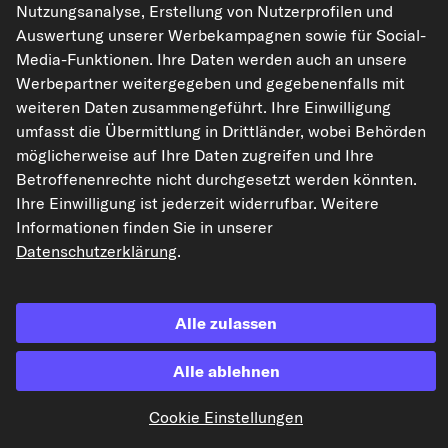
Nutzungsanalyse, Erstellung von Nutzerprofilen und
Auswertung unserer Werbekampagnen sowie für Social-
Media-Funktionen. Ihre Daten werden auch an unsere
Die hier dargestellten Daten, insbesondere die gesamte Datenbank, dürfen
nicht vervielfältigt werden. Die Vervielfältigung und Verbreitung der Daten und
Werbepartner weitergegeben und gegebenenfalls mit
der Datenbank ohne vorherige Einwilligung von TecAlliance und/oder die
weiteren Daten zusammengeführt. Ihre Einwilligung
Einbeziehung Dritter in solche Aktivitäten ist streng verboten. Jegliche
unautorisierte Nutzung von Inhalten stellt eine Verletzung des Urheberrechts
umfasst die Übermittlung in Drittländer, wobei Behörden
dar und kann rechtliche Schritte nach sich ziehen.
möglicherweise auf Ihre Daten zugreifen und Ihre
Betroffenenrechte nicht durchgesetzt werden könnten.
Vertrag widerrufen
Ihre Einwilligung ist jederzeit widerrufbar. Weitere
Informationen finden Sie in unserer
Datenschutzerklärung
.
© 2026 kfzteile24 GmbH - Alle Rechte vorbehalten.
Alle zulassen
¹„Gratis Versand“ oder „ohne Versandkosten“ entsprechen dem Wegfall der
Alle ablehnen
deutschen Versandkostenpauschale von 6,90 €.
Cookie Einstellungen