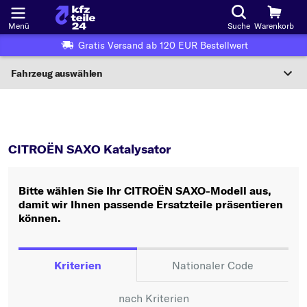
Menü
Suche
Warenkorb
Gratis Versand ab 120 EUR Bestellwert
Fahrzeug auswählen
Nationaler Code
SAXO
Katalysator
Wo finde ich die?
CITROËN SAXO Katalysator
Fahrzeug auswählen
Bitte wählen Sie Ihr CITROËN SAXO-Modell aus,
Oder
damit wir Ihnen passende Ersatzteile präsentieren
können.
Oder Fahrzeugauswahl nach Kriterien:
Hersteller wählen
Kriterien
Nationaler Code
Modell wählen
nach Kriterien