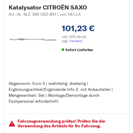
Katalysator CITROËN SAXO
Art.-Nr. 8LE 366 050-851
| von HELLA
101,23 €
inkl. 20% MwSt.
zzgl.
Versand
Sofort Lieferbar
Abgasnorm: Euro 3 | mehrteilig: dreiteilig |
Abgasnorm: Euro 3
Ergänzungsartikel/Ergänzende Info 2: mit Anbauteilen |
mehrteilig: dreiteilig
Mengeneinheit: Set | Montage/Demontage durch
Ergänzungsartikel/Ergänzende Info 2: mit Anbauteilen
Fachpersonal erforderlich!:
Mengeneinheit: Set
Montage/Demontage durch Fachpersonal erforderlich!:
Fahrzeugver­wendung prüfen! Prüfen Sie die
Verwendung des Artikels für Ihr Fahrzeug.