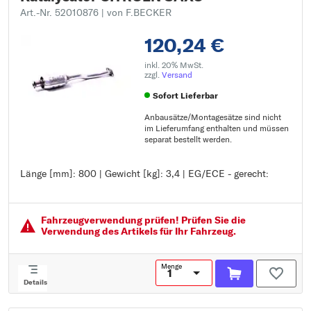
Art.-Nr. 52010876
| von F.BECKER
120,24 €
inkl. 20% MwSt.
zzgl.
Versand
Sofort Lieferbar
Anbausätze/Montagesätze sind nicht
im Lieferumfang enthalten und müssen
separat bestellt werden.
Länge [mm]: 800 | Gewicht [kg]: 3,4 | EG/ECE - gerecht:
Länge [mm]: 800
Gewicht [kg]: 3,4
EG/ECE - gerecht:
Fahrzeugver­wendung prüfen! Prüfen Sie die
Verwendung des Artikels für Ihr Fahrzeug.
Menge
Details