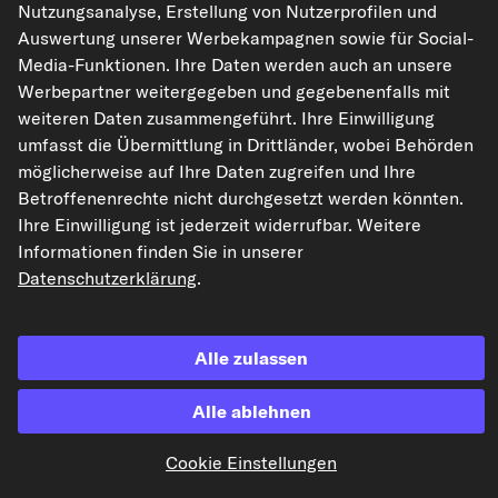
Nutzungsanalyse, Erstellung von Nutzerprofilen und
Auswertung unserer Werbekampagnen sowie für Social-
Media-Funktionen. Ihre Daten werden auch an unsere
Die hier dargestellten Daten, insbesondere die gesamte Datenbank, dürfen
Werbepartner weitergegeben und gegebenenfalls mit
nicht vervielfältigt werden. Die Vervielfältigung und Verbreitung der Daten und
der Datenbank ohne vorherige Einwilligung von TecAlliance und/oder die
weiteren Daten zusammengeführt. Ihre Einwilligung
Einbeziehung Dritter in solche Aktivitäten ist streng verboten. Jegliche
umfasst die Übermittlung in Drittländer, wobei Behörden
unautorisierte Nutzung von Inhalten stellt eine Verletzung des Urheberrechts
dar und kann rechtliche Schritte nach sich ziehen.
möglicherweise auf Ihre Daten zugreifen und Ihre
Betroffenenrechte nicht durchgesetzt werden könnten.
Vertrag widerrufen
Ihre Einwilligung ist jederzeit widerrufbar. Weitere
Informationen finden Sie in unserer
Datenschutzerklärung
.
© 2026 kfzteile24 GmbH - Alle Rechte vorbehalten.
Alle zulassen
¹„Gratis Versand“ oder „ohne Versandkosten“ entsprechen dem Wegfall der
Alle ablehnen
deutschen Versandkostenpauschale von 6,90 €.
Cookie Einstellungen