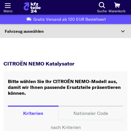
Menü
Suche
Warenkorb
Gratis Versand ab 120 EUR Bestellwert
Fahrzeug auswählen
Nationaler Code
NEMO
Katalysator
Wo finde ich die?
CITROËN NEMO Katalysator
Fahrzeug auswählen
Bitte wählen Sie Ihr CITROËN NEMO-Modell aus,
Oder
damit wir Ihnen passende Ersatzteile präsentieren
können.
Oder Fahrzeugauswahl nach Kriterien:
Hersteller wählen
Kriterien
Nationaler Code
Modell wählen
nach Kriterien