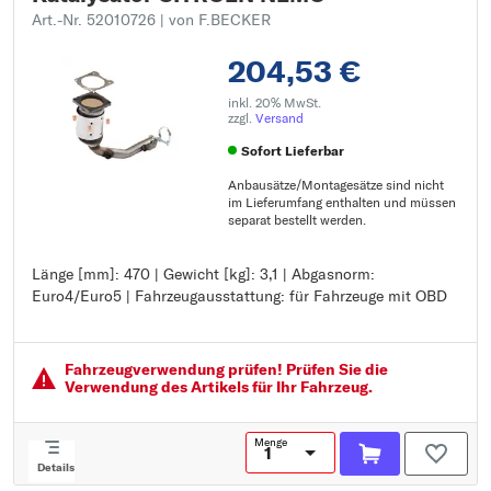
Art.-Nr. 52010726
| von F.BECKER
204,53 €
inkl. 20% MwSt.
zzgl.
Versand
Sofort Lieferbar
Anbausätze/Montagesätze sind nicht
im Lieferumfang enthalten und müssen
separat bestellt werden.
Länge [mm]: 470 | Gewicht [kg]: 3,1 | Abgasnorm:
Länge [mm]: 470
Euro4/Euro5 | Fahrzeugausstattung: für Fahrzeuge mit OBD
Gewicht [kg]: 3,1
Abgasnorm: Euro4/Euro5
Fahrzeugausstattung: für Fahrzeuge mit OBD
Fahrzeugver­wendung prüfen! Prüfen Sie die
Verwendung des Artikels für Ihr Fahrzeug.
Menge
Details