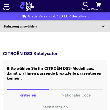
Menü
Suche
Warenkorb
Gratis Versand ab 120 EUR Bestellwert
Fahrzeug auswählen
Nationaler Code
DS3
Katalysator
Wo finde ich die?
CITROËN DS3 Katalysator
Fahrzeug auswählen
Bitte wählen Sie Ihr CITROËN DS3-Modell aus,
Oder
damit wir Ihnen passende Ersatzteile präsentieren
können.
Oder Fahrzeugauswahl nach Kriterien:
Hersteller wählen
Kriterien
Nationaler Code
Modell wählen
nach Kriterien