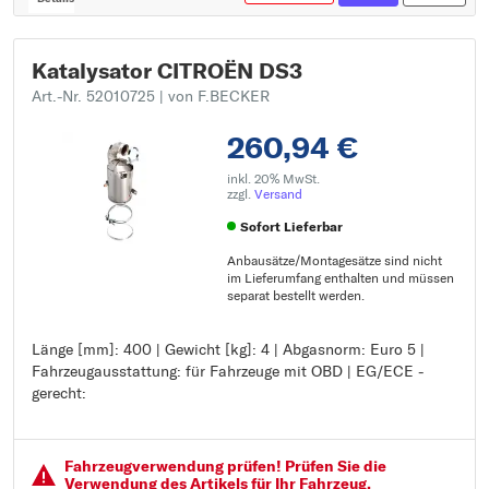
Katalysator CITROËN DS3
Art.-Nr. 52010725
| von F.BECKER
260,94 €
inkl. 20% MwSt.
zzgl.
Versand
Sofort Lieferbar
Anbausätze/Montagesätze sind nicht
im Lieferumfang enthalten und müssen
separat bestellt werden.
Länge [mm]: 400 | Gewicht [kg]: 4 | Abgasnorm: Euro 5 |
Länge [mm]: 400
Fahrzeugausstattung: für Fahrzeuge mit OBD | EG/ECE -
Gewicht [kg]: 4
gerecht:
Abgasnorm: Euro 5
Fahrzeugausstattung: für Fahrzeuge mit OBD
EG/ECE - gerecht:
Fahrzeugver­wendung prüfen! Prüfen Sie die
Verwendung des Artikels für Ihr Fahrzeug.