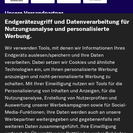
Unsere Versandpartner
Endgerätezugriff und Datenverarbeitung für
Nutzungsanalyse und personalisierte
Werbung.
Wir verwenden Tools, mit denen wir Informationen Ihres
Endgeräts auslesen/speichern und Ihre Daten
verarbeiten. Dabei setzen wir Cookies und ähnliche
Technologien ein, um Ihnen personalisierte Werbung
kfzteile24.de
carpardoo.nl
carpardoo.fr
anzuzeigen und nicht-personalisierte Werbung zu
carpardoo.dk
schalten. Mit Ihrer Einwilligung nutzen wir Tools für die
Personalisierung von Inhalten und Anzeigen, für die
Nutzungsanalyse, Erstellung von Nutzerprofilen und
Auswertung unserer Werbekampagnen sowie für Social-
Die hier dargestellten Daten, insbesondere die gesamte Datenbank, dürfen
Media-Funktionen. Ihre Daten werden auch an unsere
nicht vervielfältigt werden. Die Vervielfältigung und Verbreitung der Daten und
Werbepartner weitergegeben und gegebenenfalls mit
der Datenbank ohne vorherige Einwilligung von TecAlliance und/oder die
Einbeziehung Dritter in solche Aktivitäten ist streng verboten. Jegliche
weiteren Daten zusammengeführt. Ihre Einwilligung
unautorisierte Nutzung von Inhalten stellt eine Verletzung des Urheberrechts
dar und kann rechtliche Schritte nach sich ziehen.