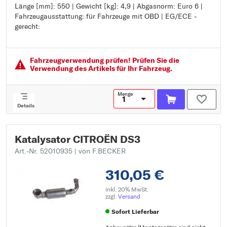
Länge [mm]: 550 | Gewicht [kg]: 4,9 | Abgasnorm: Euro 6 |
Länge [mm]: 550
Fahrzeugausstattung: für Fahrzeuge mit OBD | EG/ECE -
Gewicht [kg]: 4,9
gerecht:
Abgasnorm: Euro 6
Fahrzeugausstattung: für Fahrzeuge mit OBD
EG/ECE - gerecht:
Fahrzeugver­wendung prüfen! Prüfen Sie die
Verwendung des Artikels für Ihr Fahrzeug.
Menge
Details
Katalysator CITROËN DS3
Art.-Nr. 52010935
| von F.BECKER
310,05 €
inkl. 20% MwSt.
zzgl.
Versand
Sofort Lieferbar