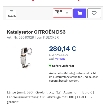
Menge
Details
Katalysator CITROËN DS3
Art.-Nr. 52010928
| von F.BECKER
280,14 €
inkl. 20% MwSt.
zzgl.
Versand
Sofort Lieferbar
Anbausätze/Montagesätze sind nicht
im Lieferumfang enthalten und müssen
separat bestellt werden.
Länge [mm]: 580 | Gewicht [kg]: 3,7 | Abgasnorm: Euro 6 |
Länge [mm]: 580
Fahrzeugausstattung: für Fahrzeuge mit OBD | EG/ECE -
Gewicht [kg]: 3,7
gerecht:
Abgasnorm: Euro 6