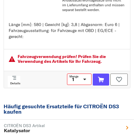
Anbausätze/Montagesätze sind nicht
im Lieferumfang enthalten und müssen
separat bestellt werden.
Länge [mm]: 580 | Gewicht [kg]: 3,8 | Abgasnorm: Euro 6 |
Länge [mm]: 580
Fahrzeugausstattung: für Fahrzeuge mit OBD | EG/ECE -
Gewicht [kg]: 3,8
gerecht:
Abgasnorm: Euro 6
Fahrzeugausstattung: für Fahrzeuge mit OBD
EG/ECE - gerecht:
Fahrzeugver­wendung prüfen! Prüfen Sie die
Verwendung des Artikels für Ihr Fahrzeug.
Menge
Details
Häufig gesuchte Ersatzteile für CITROËN DS3
kaufen
CITROËN DS3 Artikel
Katalysator