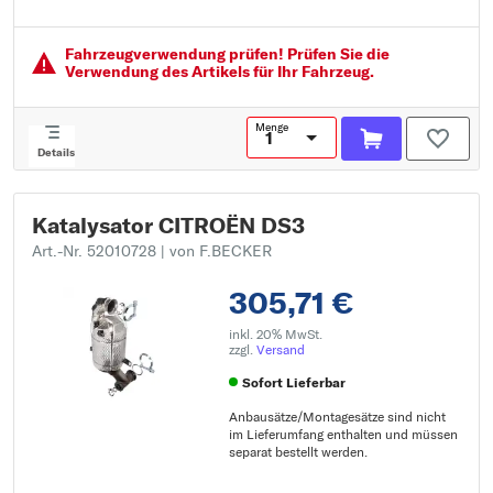
Fahrzeugausstattung: für Fahrzeuge mit OBD
EG/ECE - gerecht:
Fahrzeugver­wendung prüfen! Prüfen Sie die
Verwendung des Artikels für Ihr Fahrzeug.
Menge
Details
Katalysator CITROËN DS3
Art.-Nr. 52010728
| von F.BECKER
305,71 €
inkl. 20% MwSt.
zzgl.
Versand
Sofort Lieferbar
Anbausätze/Montagesätze sind nicht
im Lieferumfang enthalten und müssen
separat bestellt werden.