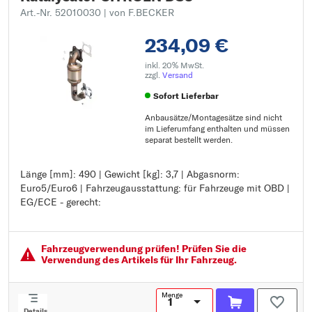
Art.-Nr. 52010030
| von F.BECKER
234,09 €
inkl. 20% MwSt.
zzgl.
Versand
Sofort Lieferbar
Anbausätze/Montagesätze sind nicht
im Lieferumfang enthalten und müssen
separat bestellt werden.
Länge [mm]: 490 | Gewicht [kg]: 3,7 | Abgasnorm:
Länge [mm]: 490
Euro5/Euro6 | Fahrzeugausstattung: für Fahrzeuge mit OBD |
Gewicht [kg]: 3,7
EG/ECE - gerecht:
Abgasnorm: Euro5/Euro6
Fahrzeugausstattung: für Fahrzeuge mit OBD
EG/ECE - gerecht:
Fahrzeugver­wendung prüfen! Prüfen Sie die
Verwendung des Artikels für Ihr Fahrzeug.
Menge
Details