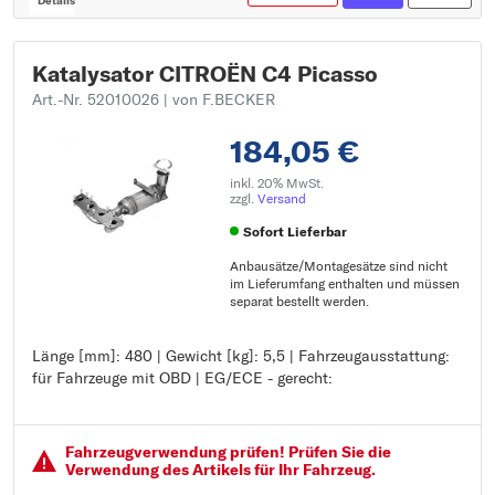
Details
Katalysator CITROËN C4 Picasso
Art.-Nr. 52010026
| von F.BECKER
184,05 €
inkl. 20% MwSt.
zzgl.
Versand
Sofort Lieferbar
Anbausätze/Montagesätze sind nicht
im Lieferumfang enthalten und müssen
separat bestellt werden.
Länge [mm]: 480 | Gewicht [kg]: 5,5 | Fahrzeugausstattung:
Länge [mm]: 480
für Fahrzeuge mit OBD | EG/ECE - gerecht:
Gewicht [kg]: 5,5
Fahrzeugausstattung: für Fahrzeuge mit OBD
EG/ECE - gerecht:
Fahrzeugver­wendung prüfen! Prüfen Sie die
Verwendung des Artikels für Ihr Fahrzeug.