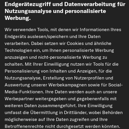
Endgerätezugriff und Datenverarbeitung für
Nutzungsanalyse und personalisierte
Werbung.
Wir verwenden Tools, mit denen wir Informationen Ihres
Endgeräts auslesen/speichern und Ihre Daten
verarbeiten. Dabei setzen wir Cookies und ähnliche
Technologien ein, um Ihnen personalisierte Werbung
kfzteile24.de
carpardoo.nl
carpardoo.fr
anzuzeigen und nicht-personalisierte Werbung zu
carpardoo.dk
schalten. Mit Ihrer Einwilligung nutzen wir Tools für die
Personalisierung von Inhalten und Anzeigen, für die
Nutzungsanalyse, Erstellung von Nutzerprofilen und
Auswertung unserer Werbekampagnen sowie für Social-
Die hier dargestellten Daten, insbesondere die gesamte Datenbank, dürfen
Media-Funktionen. Ihre Daten werden auch an unsere
nicht vervielfältigt werden. Die Vervielfältigung und Verbreitung der Daten und
Werbepartner weitergegeben und gegebenenfalls mit
der Datenbank ohne vorherige Einwilligung von TecAlliance und/oder die
Einbeziehung Dritter in solche Aktivitäten ist streng verboten. Jegliche
weiteren Daten zusammengeführt. Ihre Einwilligung
unautorisierte Nutzung von Inhalten stellt eine Verletzung des Urheberrechts
umfasst die Übermittlung in Drittländer, wobei Behörden
dar und kann rechtliche Schritte nach sich ziehen.
möglicherweise auf Ihre Daten zugreifen und Ihre
Vertrag widerrufen
Betroffenenrechte nicht durchgesetzt werden könnten.