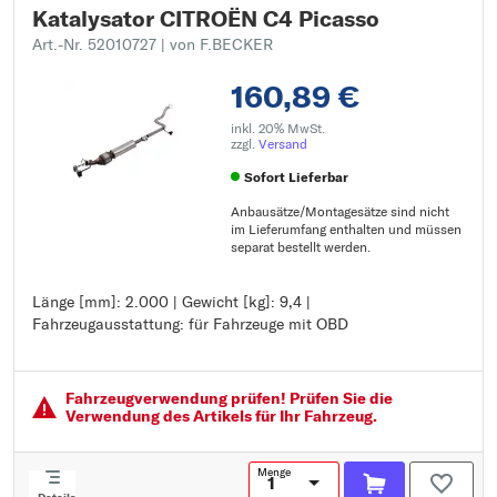
Katalysator CITROËN C4 Picasso
Art.-Nr. 52010727
| von F.BECKER
160,89 €
inkl. 20% MwSt.
zzgl.
Versand
Sofort Lieferbar
Anbausätze/Montagesätze sind nicht
im Lieferumfang enthalten und müssen
separat bestellt werden.
Länge [mm]: 2.000 | Gewicht [kg]: 9,4 |
Länge [mm]: 2.000
Fahrzeugausstattung: für Fahrzeuge mit OBD
Gewicht [kg]: 9,4
Fahrzeugausstattung: für Fahrzeuge mit OBD
Fahrzeugver­wendung prüfen! Prüfen Sie die
Verwendung des Artikels für Ihr Fahrzeug.
Menge