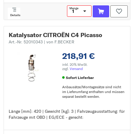
Menge
Details
Katalysator CITROËN C4 Picasso
Art.-Nr. 52010343
| von F.BECKER
218,91 €
inkl. 20% MwSt.
zzgl.
Versand
Sofort Lieferbar
Anbausätze/Montagesätze sind nicht
im Lieferumfang enthalten und müssen
separat bestellt werden.
Länge [mm]: 420 | Gewicht [kg]: 3 | Fahrzeugausstattung: für
Länge [mm]: 420
Fahrzeuge mit OBD | EG/ECE - gerecht:
Gewicht [kg]: 3
Fahrzeugausstattung: für Fahrzeuge mit OBD
EG/ECE - gerecht: