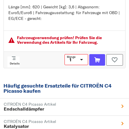
Länge [mm]: 620 | Gewicht [kg]: 3,6 | Abgasnorm:
Länge [mm]: 620
Euro5/Euro6 | Fahrzeugausstattung: für Fahrzeuge mit OBD |
Gewicht [kg]: 3,6
EG/ECE - gerecht:
Abgasnorm: Euro5/Euro6
Fahrzeugausstattung: für Fahrzeuge mit OBD
EG/ECE - gerecht:
Fahrzeugver­wendung prüfen! Prüfen Sie die
Verwendung des Artikels für Ihr Fahrzeug.
Menge
Details
Häufig gesuchte Ersatzteile für CITROËN C4
Picasso kaufen
CITROËN C4 Picasso Artikel
Endschalldämpfer
CITROËN C4 Picasso Artikel
Katalysator