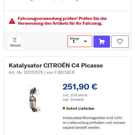
Fahrzeugausstattung: für Fahrzeuge mit OBD
EG/ECE - gerecht:
Fahrzeugver­wendung prüfen! Prüfen Sie die
Verwendung des Artikels für Ihr Fahrzeug.
Menge
Details
Katalysator CITROËN C4 Picasso
Art.-Nr. 52010579
| von F.BECKER
251,90 €
inkl. 20% MwSt.
zzgl.
Versand
Sofort Lieferbar
Anbausätze/Montagesätze sind nicht
im Lieferumfang enthalten und müssen
separat bestellt werden.