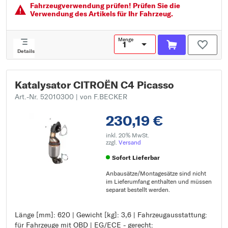
Fahrzeugver­wendung prüfen! Prüfen Sie die
Verwendung des Artikels für Ihr Fahrzeug.
Menge
Details
Katalysator CITROËN C4 Picasso
Art.-Nr. 52010300
| von F.BECKER
230,19 €
inkl. 20% MwSt.
zzgl.
Versand
Sofort Lieferbar
Anbausätze/Montagesätze sind nicht
im Lieferumfang enthalten und müssen
separat bestellt werden.
Länge [mm]: 620 | Gewicht [kg]: 3,6 | Fahrzeugausstattung:
Länge [mm]: 620
für Fahrzeuge mit OBD | EG/ECE - gerecht:
Gewicht [kg]: 3,6