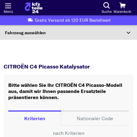
Menü
Suche
Warenkorb
Gratis Versand ab 120 EUR Bestellwert
Fahrzeug auswählen
Nationaler Code
C4 Picasso
Katalysator
Wo finde ich die?
CITROËN C4 Picasso Katalysator
Fahrzeug auswählen
Bitte wählen Sie Ihr CITROËN C4 Picasso-Modell
Oder
aus, damit wir Ihnen passende Ersatzteile
präsentieren können.
Oder Fahrzeugauswahl nach Kriterien:
Hersteller wählen
Kriterien
Nationaler Code
Modell wählen
nach Kriterien