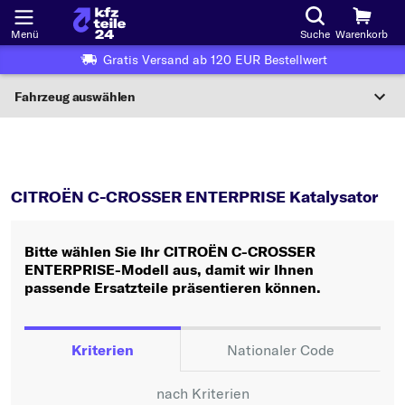
Menü
Suche
Warenkorb
Gratis Versand ab 120 EUR Bestellwert
Fahrzeug auswählen
Nationaler Code
C-CROSSER ENTERPRISE
Katalysator
Wo finde ich die?
CITROËN C-CROSSER ENTERPRISE Katalysator
Fahrzeug auswählen
Bitte wählen Sie Ihr CITROËN C-CROSSER
Oder
ENTERPRISE-Modell aus, damit wir Ihnen
passende Ersatzteile präsentieren können.
Oder Fahrzeugauswahl nach Kriterien:
Hersteller wählen
Kriterien
Nationaler Code
Modell wählen
nach Kriterien