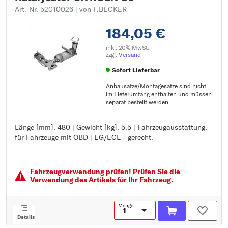
Art.-Nr. 52010026
| von F.BECKER
184,05 €
inkl. 20% MwSt.
zzgl.
Versand
Sofort Lieferbar
Anbausätze/Montagesätze sind nicht
im Lieferumfang enthalten und müssen
separat bestellt werden.
Länge [mm]: 480 | Gewicht [kg]: 5,5 | Fahrzeugausstattung:
Länge [mm]: 480
für Fahrzeuge mit OBD | EG/ECE - gerecht:
Gewicht [kg]: 5,5
Fahrzeugausstattung: für Fahrzeuge mit OBD
EG/ECE - gerecht:
Fahrzeugver­wendung prüfen! Prüfen Sie die
Verwendung des Artikels für Ihr Fahrzeug.
Menge
Details