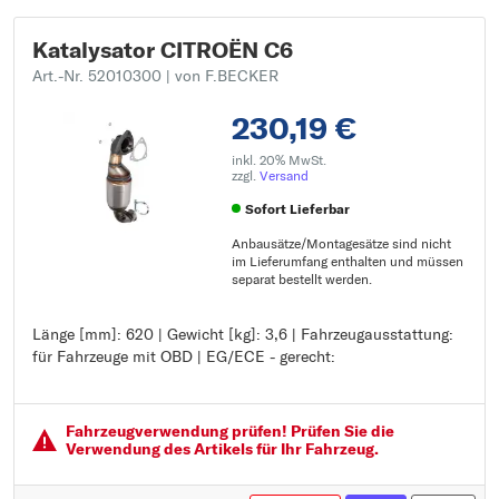
Katalysator CITROËN C6
Art.-Nr. 52010300
| von F.BECKER
230,19 €
inkl. 20% MwSt.
zzgl.
Versand
Sofort Lieferbar
Anbausätze/Montagesätze sind nicht
im Lieferumfang enthalten und müssen
separat bestellt werden.
Länge [mm]: 620 | Gewicht [kg]: 3,6 | Fahrzeugausstattung:
Länge [mm]: 620
für Fahrzeuge mit OBD | EG/ECE - gerecht:
Gewicht [kg]: 3,6
Fahrzeugausstattung: für Fahrzeuge mit OBD
EG/ECE - gerecht:
Fahrzeugver­wendung prüfen! Prüfen Sie die
Verwendung des Artikels für Ihr Fahrzeug.