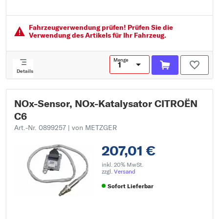
muss angelernt/upgedatet werden
Montage/Demontage durch Fachpersonal erforderlich!:
Fahrzeugver­wendung prüfen! Prüfen Sie die
Verwendung des Artikels für Ihr Fahrzeug.
Menge
Details
NOx-Sensor, NOx-Katalysator CITROËN
C6
Art.-Nr. 0899257
| von METZGER
207,01 €
inkl. 20% MwSt.
zzgl.
Versand
Sofort Lieferbar