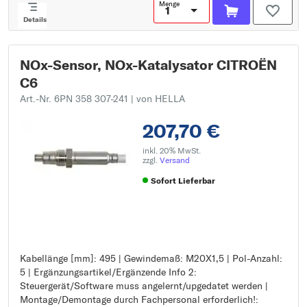
Menge
Details
NOx-Sensor, NOx-Katalysator CITROËN
C6
Art.-Nr. 6PN 358 307-241
| von HELLA
207,70 €
inkl. 20% MwSt.
zzgl.
Versand
Sofort Lieferbar
Kabellänge [mm]: 495 | Gewindemaß: M20X1,5 | Pol-Anzahl:
Kabellänge [mm]: 495
5 | Ergänzungsartikel/Ergänzende Info 2:
Gewindemaß: M20X1,5
Steuergerät/Software muss angelernt/upgedatet werden |
Pol-Anzahl: 5
Montage/Demontage durch Fachpersonal erforderlich!:
Ergänzungsartikel/Ergänzende Info 2: Steuergerät/Software