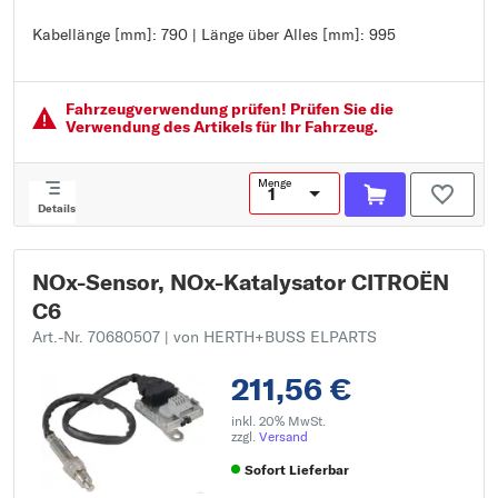
Kabellänge [mm]: 790 | Länge über Alles [mm]: 995
Kabellänge [mm]: 790
Länge über Alles [mm]: 995
Fahrzeugver­wendung prüfen! Prüfen Sie die
Verwendung des Artikels für Ihr Fahrzeug.
Menge
Details
NOx-Sensor, NOx-Katalysator CITROËN
C6
Art.-Nr. 70680507
| von HERTH+BUSS ELPARTS
211,56 €
inkl. 20% MwSt.
zzgl.
Versand
Sofort Lieferbar