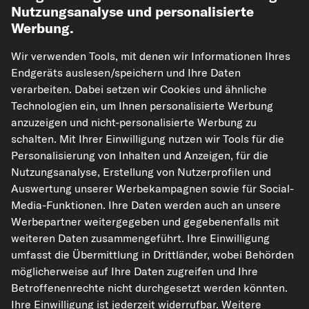
Nutzungsanalyse und personalisierte
Werbung.
Wir verwenden Tools, mit denen wir Informationen Ihres
Endgeräts auslesen/speichern und Ihre Daten
verarbeiten. Dabei setzen wir Cookies und ähnliche
Technologien ein, um Ihnen personalisierte Werbung
kfzteile24.de
carpardoo.nl
carpardoo.fr
anzuzeigen und nicht-personalisierte Werbung zu
carpardoo.dk
schalten. Mit Ihrer Einwilligung nutzen wir Tools für die
Personalisierung von Inhalten und Anzeigen, für die
Nutzungsanalyse, Erstellung von Nutzerprofilen und
Auswertung unserer Werbekampagnen sowie für Social-
Die hier dargestellten Daten, insbesondere die gesamte Datenbank, dürfen
Media-Funktionen. Ihre Daten werden auch an unsere
nicht vervielfältigt werden. Die Vervielfältigung und Verbreitung der Daten und
Werbepartner weitergegeben und gegebenenfalls mit
der Datenbank ohne vorherige Einwilligung von TecAlliance und/oder die
Einbeziehung Dritter in solche Aktivitäten ist streng verboten. Jegliche
weiteren Daten zusammengeführt. Ihre Einwilligung
unautorisierte Nutzung von Inhalten stellt eine Verletzung des Urheberrechts
umfasst die Übermittlung in Drittländer, wobei Behörden
dar und kann rechtliche Schritte nach sich ziehen.
möglicherweise auf Ihre Daten zugreifen und Ihre
Vertrag widerrufen
Betroffenenrechte nicht durchgesetzt werden könnten.
Ihre Einwilligung ist jederzeit widerrufbar. Weitere