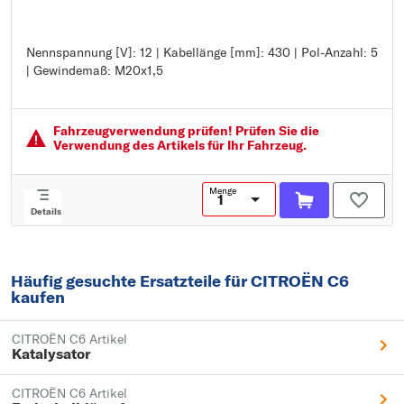
Nennspannung [V]: 12 | Kabellänge [mm]: 430 | Pol-Anzahl: 5
Nennspannung [V]: 12
| Gewindemaß: M20x1,5
Kabellänge [mm]: 430
Pol-Anzahl: 5
Gewindemaß: M20x1,5
Fahrzeugver­wendung prüfen! Prüfen Sie die
Verwendung des Artikels für Ihr Fahrzeug.
Menge
Details
Häufig gesuchte Ersatzteile für CITROËN C6
kaufen
CITROËN C6 Artikel
Katalysator
CITROËN C6 Artikel