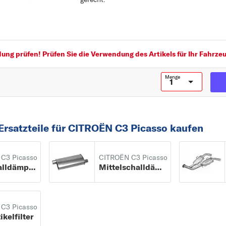
Fahrzeugausstattung: für Fahrzeuge mit OBD
EG/ECE - gerecht:
ng prüfen! Prüfen Sie die Verwendung des Artikels für Ihr Fahrzeu
Menge
Ersatzteile für CITROËN C3 Picasso kaufen
C3 Picasso
CITROËN C3 Picasso
Endschalldämpfer
Mittelschalldämpfer
C3 Picasso
kelfilter