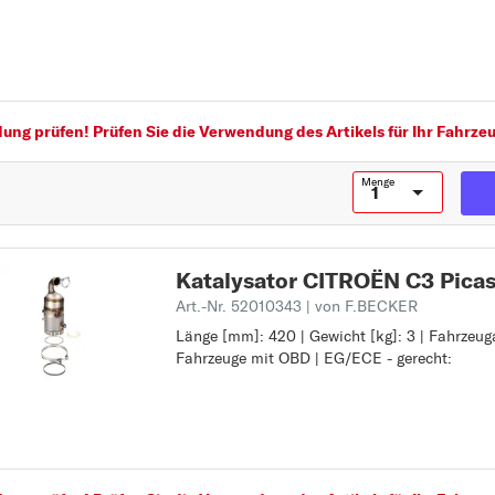
Fahrzeugausstattung: für Fahrzeuge mit OBD
AX
EG/ECE - gerecht:
B
BERLINGO
BERLINGO /
ng prüfen! Prüfen Sie die Verwendung des Artikels für Ihr Fahrzeu
BERLINGO FIRST
Menge
C
C-CROSSER
C-CROSSER
Katalysator CITROËN C3 Pica
ENTERPRISE
Art.-Nr. 52010343
| von F.BECKER
C1
Länge [mm]: 420 | Gewicht [kg]: 3 | Fahrzeug
Länge [mm]: 420
Fahrzeuge mit OBD | EG/ECE - gerecht:
Gewicht [kg]: 3
C2
Fahrzeugausstattung: für Fahrzeuge mit OBD
C3
EG/ECE - gerecht:
C3 Picasso
C4