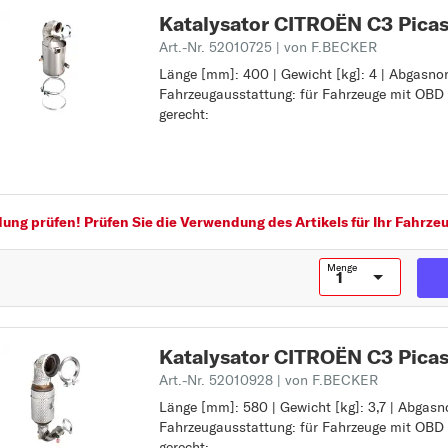
JUMPY
Katalysator CITROËN C3 Pica
Art.-Nr. 52010725
| von F.BECKER
N
Länge [mm]: 400 | Gewicht [kg]: 4 | Abgasnor
Länge [mm]: 400
NEMO
Fahrzeugausstattung: für Fahrzeuge mit OBD
Gewicht [kg]: 4
S
gerecht:
Abgasnorm: Euro 5
Fahrzeugausstattung: für Fahrzeuge mit OBD
SAXO
EG/ECE - gerecht:
X
XANTIA
ng prüfen! Prüfen Sie die Verwendung des Artikels für Ihr Fahrzeu
XM
XSARA
Menge
XSARA PICASSO
Z
Katalysator CITROËN C3 Pica
ZX
Art.-Nr. 52010928
| von F.BECKER
Länge [mm]: 580 | Gewicht [kg]: 3,7 | Abgasn
Länge [mm]: 580
Fahrzeugausstattung: für Fahrzeuge mit OBD
Gewicht [kg]: 3,7
gerecht:
Abgasnorm: Euro 6