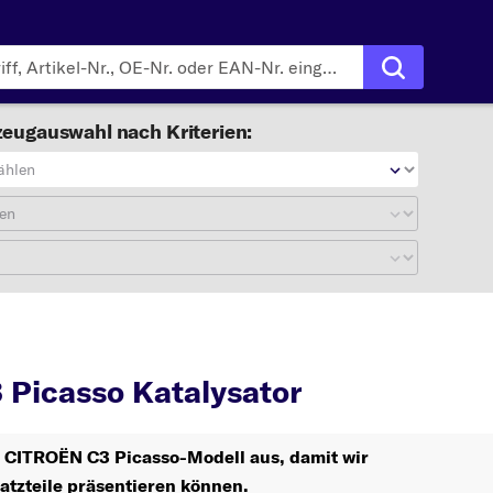
eugauswahl nach Kriterien:
ählen
en
C3 Picasso
Katalysator
Picasso Katalysator
hr CITROËN C3 Picasso-Modell aus, damit wir
atzteile präsentieren können.