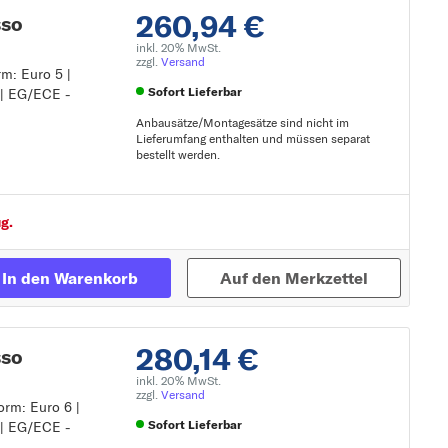
260,94 €
sso
inkl. 20% MwSt.
zzgl.
Versand
m: Euro 5 |
Sofort Lieferbar
 | EG/ECE -
Anbausätze/Montagesätze sind nicht im
Lieferumfang enthalten und müssen separat
bestellt werden.
Zur Detailseite
g.
In den Warenkorb
Auf den Merkzettel
280,14 €
sso
inkl. 20% MwSt.
zzgl.
Versand
orm: Euro 6 |
Sofort Lieferbar
 | EG/ECE -