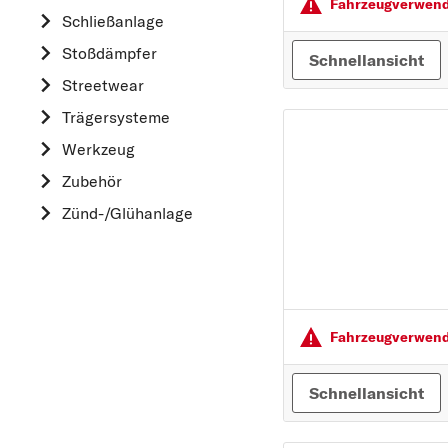
HYUNDAI
Fahrzeugver­wendu
Schließanlage
K
Stoßdämpfer
Schnellansicht
KIA
Streetwear
L
Trägersysteme
LAND ROVER
Werkzeug
M
Zubehör
MAZDA
Zünd-/Glühanlage
MERCEDES-BEN
MINI
MITSUBISHI
N
Fahrzeugver­wendu
NISSAN
O
Schnellansicht
OPEL
P