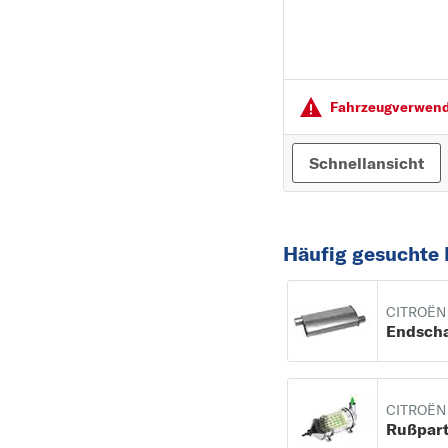
Fahrzeugver­wendu
Schnellansicht
Häufig gesuchte 
CITROËN 
CITROËN 
Rußparti