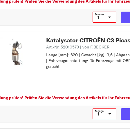
ng prüfen! Prüfen Sie die Verwendung des Artikels für Ihr Fahrzeu
C4 AIRCROSS
C4 CACTUS
Menge
C4 Grand Picasso
C4 Picasso
C5
Katalysator CITROËN C3 Pica
C6
Art.-Nr. 52010579
| von F.BECKER
Länge [mm]: 620 | Gewicht [kg]: 3,6 | Abga
Länge [mm]: 620
C8
| Fahrzeugausstattung: für Fahrzeuge mit OB
Gewicht [kg]: 3,6
Z
D
gerecht:
Abgasnorm: Euro5/Euro6
Fahrzeugausstattung: für Fahrzeuge mit OBD
DS3
EG/ECE - gerecht:
DS4
DS5
ng prüfen! Prüfen Sie die Verwendung des Artikels für Ihr Fahrzeu
E
EVASION
Menge
J
JUMPER