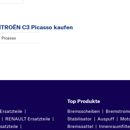
CITROËN C3 Picasso kaufen
 Picasso
Top Produkte
satzteile
|
Bremsscheiben
|
Bremstrom
|
RENAULT Ersatzteile
|
Stabilisator
|
Auspuff
|
Moto
atzteile
|
Bremssattel
|
Innenraumfilte