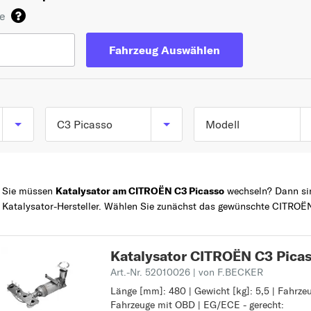
de
Fahrzeug Auswählen
C3 Picasso
Modell
C3 Picasso C3 Picas
TOP 5 SERIEN
C3
ab 02/2009
Sie müssen
Katalysator am CITROËN C3 Picasso
wechseln? Dann sind
C1
Katalysator-Hersteller. Wählen Sie zunächst das gewünschte CITROËN
Z
BERLINGO
BERLINGO /
Katalysator CITROËN C3 Pica
BERLINGO FIRST
Art.-Nr. 52010026
| von F.BECKER
C4
Länge [mm]: 480 | Gewicht [kg]: 5,5 | Fahrze
Länge [mm]: 480
Fahrzeuge mit OBD | EG/ECE - gerecht:
Gewicht [kg]: 5,5
A