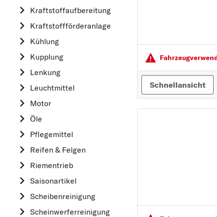
Kraftstoff­aufbereitung
AUDI
Kraftstoff­förderanlage
B
Kühlung
BMW
Kupplung
C
Fahrzeugver­wendu
CHEVROLET
Lenkung
Schnellansicht
CITROËN
Leuchtmittel
D
Motor
DACIA
Öle
DAIHATSU
Pflegemittel
F
Reifen & Felgen
FIAT
Riementrieb
FORD
Saisonartikel
H
Scheibenreinigung
HONDA
Scheinwerferreinigung