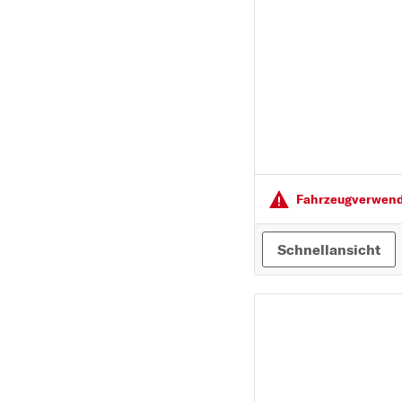
PEUGEOT
PORSCHE
R
RENAULT
S
SEAT
SKODA
Fahrzeugver­wendu
SMART
SUBARU
Schnellansicht
SUZUKI
T
TOYOTA
V
VOLVO
VW