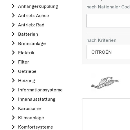
Anhängerkupplung
nach Nationaler Co
Antrieb: Achse
Antrieb: Rad
Batterien
nach Kriterien
Bremsanlage
CITROËN
Elektrik
Filter
TOP 5 HERSTELLER
Getriebe
VW
Heizung
OPEL
Informationssysteme
MERCEDES-BEN
Innenausstattung
FORD
Karosserie
AUDI
Klimaanlage
A
Komfortsysteme
ALFA ROMEO