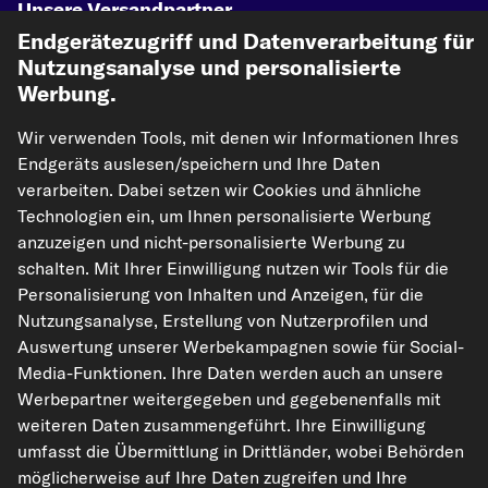
Unsere Versandpartner
Endgerätezugriff und Datenverarbeitung für
Nutzungsanalyse und personalisierte
Werbung.
Wir verwenden Tools, mit denen wir Informationen Ihres
Endgeräts auslesen/speichern und Ihre Daten
verarbeiten. Dabei setzen wir Cookies und ähnliche
Technologien ein, um Ihnen personalisierte Werbung
kfzteile24.de
carpardoo.nl
carpardoo.fr
anzuzeigen und nicht-personalisierte Werbung zu
carpardoo.dk
schalten. Mit Ihrer Einwilligung nutzen wir Tools für die
Personalisierung von Inhalten und Anzeigen, für die
Nutzungsanalyse, Erstellung von Nutzerprofilen und
Auswertung unserer Werbekampagnen sowie für Social-
Die hier dargestellten Daten, insbesondere die gesamte Datenbank, dürfen
Media-Funktionen. Ihre Daten werden auch an unsere
nicht vervielfältigt werden. Die Vervielfältigung und Verbreitung der Daten und
Werbepartner weitergegeben und gegebenenfalls mit
der Datenbank ohne vorherige Einwilligung von TecAlliance und/oder die
Einbeziehung Dritter in solche Aktivitäten ist streng verboten. Jegliche
weiteren Daten zusammengeführt. Ihre Einwilligung
unautorisierte Nutzung von Inhalten stellt eine Verletzung des Urheberrechts
umfasst die Übermittlung in Drittländer, wobei Behörden
dar und kann rechtliche Schritte nach sich ziehen.
möglicherweise auf Ihre Daten zugreifen und Ihre