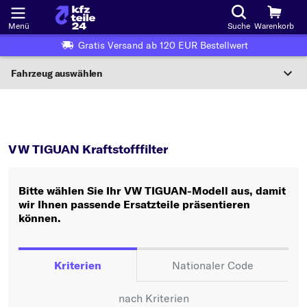
Menü
Suche
Warenkorb
Gratis Versand ab 120 EUR Bestellwert
Fahrzeug auswählen
Nationaler Code
TIGUAN
Kraftstofffilter
Wo finde ich die?
VW TIGUAN Kraftstofffilter
Fahrzeug auswählen
Bitte wählen Sie Ihr VW TIGUAN-Modell aus, damit
Oder
wir Ihnen passende Ersatzteile präsentieren
können.
Oder Fahrzeugauswahl nach Kriterien:
Hersteller wählen
Kriterien
Nationaler Code
Modell wählen
nach Kriterien