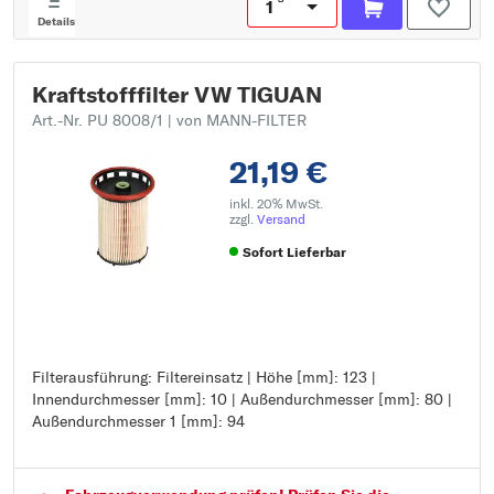
Details
Kraftstofffilter VW TIGUAN
Art.-Nr. PU 8008/1
| von MANN-FILTER
21,19 €
inkl. 20% MwSt.
zzgl.
Versand
Sofort Lieferbar
Filterausführung: Filtereinsatz | Höhe [mm]: 123 |
Filterausführung: Filtereinsatz
Innendurchmesser [mm]: 10 | Außendurchmesser [mm]: 80 |
Höhe [mm]: 123
Außendurchmesser 1 [mm]: 94
Innendurchmesser [mm]: 10
Außendurchmesser [mm]: 80
Außendurchmesser 1 [mm]: 94