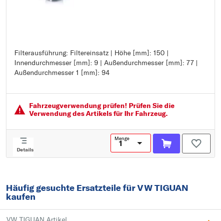
Filterausführung: Filtereinsatz | Höhe [mm]: 150 |
Filterausführung: Filtereinsatz
Innendurchmesser [mm]: 9 | Außendurchmesser [mm]: 77 |
Höhe [mm]: 150
Außendurchmesser 1 [mm]: 94
Innendurchmesser [mm]: 9
Außendurchmesser [mm]: 77
Außendurchmesser 1 [mm]: 94
Fahrzeugver­wendung prüfen! Prüfen Sie die
Verwendung des Artikels für Ihr Fahrzeug.
Menge
Details
Häufig gesuchte Ersatzteile für VW TIGUAN
kaufen
VW TIGUAN Artikel