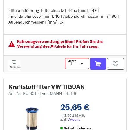
Filterausführung: Filtereinsatz | Höhe [mm]: 149 |
Filterausführung: Filtereinsatz
Innendurchmesser [mm]: 10 | Außendurchmesser [mm]: 80 |
Höhe [mm]: 149
Außendurchmesser 1 [mm]: 94
Innendurchmesser [mm]: 10
Außendurchmesser [mm]: 80
Außendurchmesser 1 [mm]: 94
Fahrzeugver­wendung prüfen! Prüfen Sie die
Verwendung des Artikels für Ihr Fahrzeug.
Menge
Details
Kraftstofffilter VW TIGUAN
Art.-Nr. PU 8015
| von MANN-FILTER
25,65 €
inkl. 20% MwSt.
zzgl.
Versand
Sofort Lieferbar