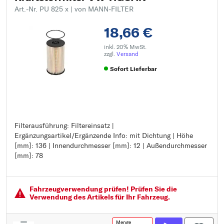
Art.-Nr. PU 825 x
| von MANN-FILTER
18,66 €
inkl. 20% MwSt.
zzgl.
Versand
Sofort Lieferbar
Filterausführung: Filtereinsatz |
Filterausführung: Filtereinsatz
Ergänzungsartikel/Ergänzende Info: mit Dichtung | Höhe
Ergänzungsartikel/Ergänzende Info: mit Dichtung
[mm]: 136 | Innendurchmesser [mm]: 12 | Außendurchmesser
Höhe [mm]: 136
[mm]: 78
Innendurchmesser [mm]: 12
Außendurchmesser [mm]: 78
Fahrzeugver­wendung prüfen! Prüfen Sie die
Verwendung des Artikels für Ihr Fahrzeug.
Menge