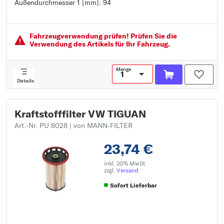
Außendurchmesser 1 [mm]: 94
Innendurchmesser [mm]: 9
Außendurchmesser [mm]: 77
Außendurchmesser 1 [mm]: 94
Fahrzeugver­wendung prüfen! Prüfen Sie die
Verwendung des Artikels für Ihr Fahrzeug.
Menge
Details
Kraftstofffilter VW TIGUAN
Art.-Nr. PU 8028
| von MANN-FILTER
23,74 €
inkl. 20% MwSt.
zzgl.
Versand
Sofort Lieferbar