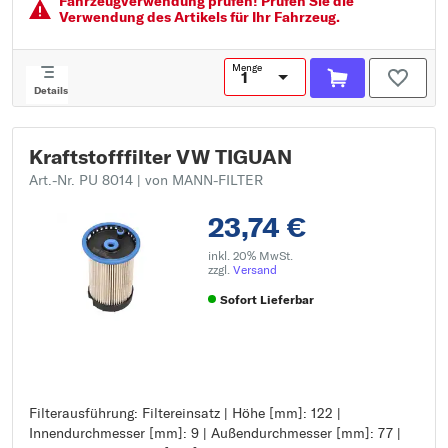
Fahrzeugver­wendung prüfen! Prüfen Sie die
Verwendung des Artikels für Ihr Fahrzeug.
Menge
Details
Kraftstofffilter VW TIGUAN
Art.-Nr. PU 8014
| von MANN-FILTER
23,74 €
inkl. 20% MwSt.
zzgl.
Versand
Sofort Lieferbar
Filterausführung: Filtereinsatz | Höhe [mm]: 122 |
Filterausführung: Filtereinsatz
Innendurchmesser [mm]: 9 | Außendurchmesser [mm]: 77 |
Höhe [mm]: 122