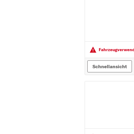
PEUGEOT
PORSCHE
R
RENAULT
S
Fahrzeugver­wendu
SEAT
SKODA
Schnellansicht
SMART
SUBARU
SUZUKI
T
TOYOTA
V
VOLVO
VW