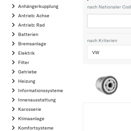
Anhängerkupplung
nach Nationaler Co
Antrieb: Achse
Antrieb: Rad
Batterien
nach Kriterien
Bremsanlage
VW
Elektrik
Filter
TOP 5 HERSTELLER
Getriebe
VW
Heizung
OPEL
Informationssysteme
MERCEDES-BEN
Innenausstattung
FORD
Karosserie
AUDI
Klimaanlage
A
Komfortsysteme
ALFA ROMEO