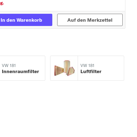
g.
In den Warenkorb
Auf den Merkzettel
VW 181
VW 181
Innenraumfilter
Luftfilter