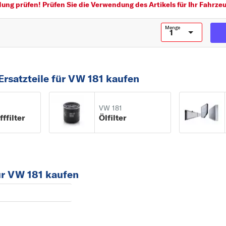
ng prüfen! Prüfen Sie die Verwendung des Artikels für Ihr Fahrzeu
TOUAREG
Menge
TOURAN
TRANSPORTER
U
Ersatzteile für VW 181 kaufen
UP
V
VENTO
VW 181
fffilter
Ölfilter
für VW 181 kaufen