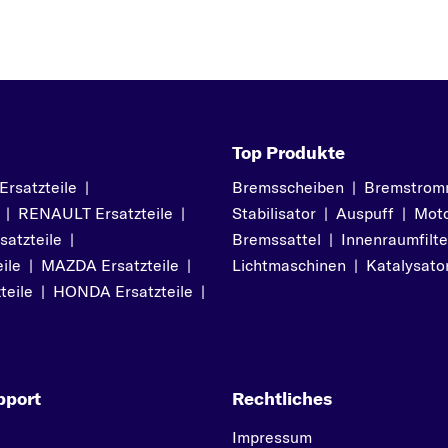
Top Produkte
satzteile
|
Bremsscheiben
|
Bremstrom
|
RENAULT Ersatzteile
|
Stabilisator
|
Auspuff
|
Moto
atzteile
|
Bremssattel
|
Innenraumfilte
ile
|
MAZDA Ersatzteile
|
Lichtmaschinen
|
Katalysato
teile
|
HONDA Ersatzteile
|
pport
Rechtliches
Impressum