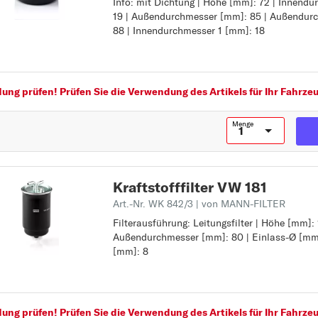
Info: mit Dichtung | Höhe [mm]: 72 | Innend
Ergänzungsartikel/Ergänzende Info: mit Dich
19 | Außendurchmesser [mm]: 85 | Außendur
Höhe [mm]: 72
A
88 | Innendurchmesser 1 [mm]: 18
Innendurchmesser [mm]: 19
AMAROK
Außendurchmesser [mm]: 85
Außendurchmesser 1 [mm]: 88
B
Innendurchmesser 1 [mm]: 18
BEETLE
ng prüfen! Prüfen Sie die Verwendung des Artikels für Ihr Fahrzeu
BORA
C
Menge
CADDY
CC
Kraftstofffilter VW 181
CORRADO
Art.-Nr. WK 842/3
| von MANN-FILTER
CRAFTER 30-35
Filterausführung: Leitungsfilter | Höhe [mm]: 
Filterausführung: Leitungsfilter
CRAFTER 30-50
Außendurchmesser [mm]: 80 | Einlass-Ø [mm]
Höhe [mm]: 150
[mm]: 8
Außendurchmesser [mm]: 80
E
Einlass-Ø [mm]: 8
EOS
Auslass-Ø [mm]: 8
F
ng prüfen! Prüfen Sie die Verwendung des Artikels für Ihr Fahrzeu