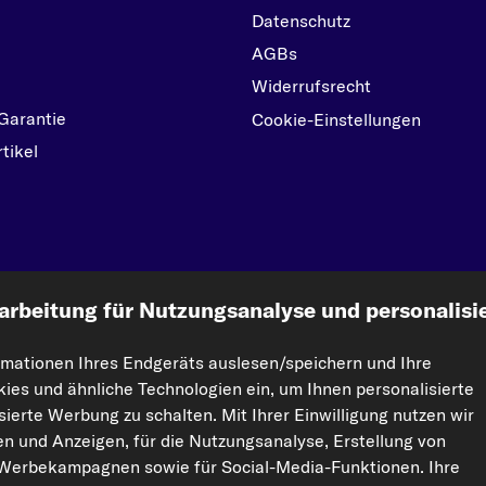
Datenschutz
AGBs
Widerrufsrecht
Garantie
Cookie-Einstellungen
tikel
kfzteile24.de
arbeitung für Nutzungsanalyse und personalisi
rmationen Ihres Endgeräts auslesen/speichern und Ihre
ht vervielfältigt werden. Die Vervielfältigung und Verbreitung der Daten und der Da
kies und ähnliche Technologien ein, um Ihnen personalisierte
orisierte Nutzung von Inhalten stellt eine Verletzung des Urheberrechts dar und kann r
ierte Werbung zu schalten. Mit Ihrer Einwilligung nutzen wir
ten und Anzeigen, für die Nutzungsanalyse, Erstellung von
 Werbekampagnen sowie für Social-Media-Funktionen. Ihre