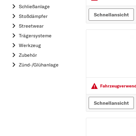
HYUNDAI
Schließanlage
K
Schnellansicht
Stoßdämpfer
KIA
Streetwear
L
Trägersysteme
LAND ROVER
Werkzeug
M
Zubehör
MAZDA
Zünd-/Glühanlage
MERCEDES-BEN
MINI
MITSUBISHI
Fahrzeugver­wendu
N
Schnellansicht
NISSAN
O
OPEL
P