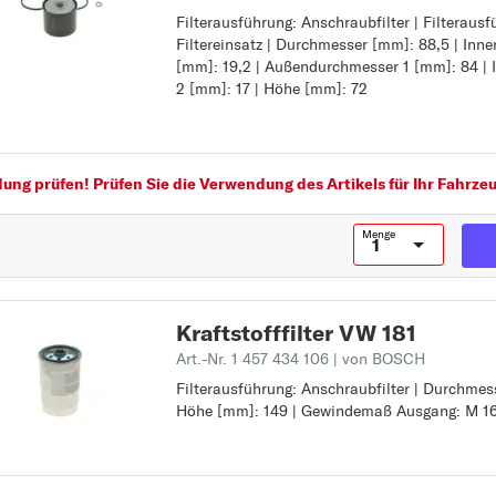
MULTIVAN
Filterausführung: Anschraubfilter | Filterausf
Filterausführung: Anschraubfilter
Filtereinsatz | Durchmesser [mm]: 88,5 | Inn
Filterausführung: Filtereinsatz
N
[mm]: 19,2 | Außendurchmesser 1 [mm]: 84 |
Durchmesser [mm]: 88,5
NEW BEETLE
2 [mm]: 17 | Höhe [mm]: 72
Innendurchmesser 1 [mm]: 19,2
Außendurchmesser 1 [mm]: 84
P
Innendurchmesser 2 [mm]: 17
PASSAT
Höhe [mm]: 72
ng prüfen! Prüfen Sie die Verwendung des Artikels für Ihr Fahrzeu
PASSAT ALLTRACK
PASSAT CC
Menge
PHAETON
POLO
S
Kraftstofffilter VW 181
SCIROCCO
Art.-Nr. 1 457 434 106
| von BOSCH
Filterausführung: Anschraubfilter | Durchmes
Filterausführung: Anschraubfilter
SHARAN
Höhe [mm]: 149 | Gewindemaß Ausgang: M 16
Durchmesser [mm]: 84
T
Höhe [mm]: 149
Gewindemaß Ausgang: M 16 x 1,5
TARO
TIGUAN