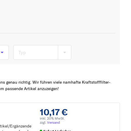
Typ
s
s genau richtig. Wir führen viele namhafte Kraftstofffilter-
um passende Artikel anzuzeigen!
10,17 €
inkl. 20% MwSt.
zzgl.
Versand
rtikel/Ergänzende