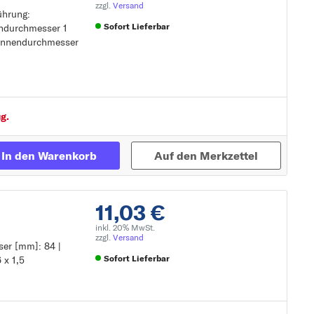
zzgl.
Versand
ührung:
Sofort Lieferbar
endurchmesser 1
 Innendurchmesser
Zur Detailseite
g.
In den Warenkorb
Auf den Merkzettel
11,03 €
inkl. 20% MwSt.
zzgl.
Versand
ser [mm]: 84 |
Sofort Lieferbar
 x 1,5
Zur Detailseite