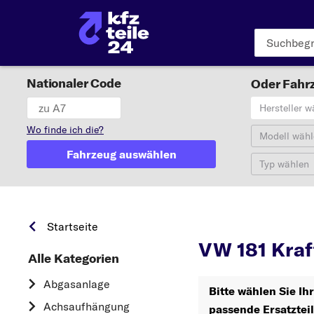
Nationaler Code
Oder Fahrz
Hersteller w
Wo finde ich die?
Modell wähl
Fahrzeug auswählen
Typ wählen
181
Startseite
VW 181 Kraft
Alle Kategorien
Abgasanlage
Bitte wählen Sie Ih
Achsaufhängung
passende Ersatztei