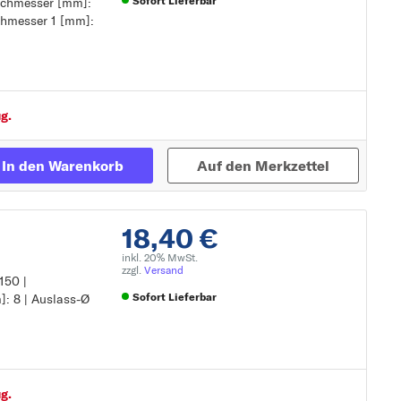
Sofort Lieferbar
urchmesser [mm]:
tung
chmesser 1 [mm]:
Zur Detailseite
g.
In den Warenkorb
Auf den Merkzettel
18,40 €
inkl. 20% MwSt.
zzgl.
Versand
150 |
Sofort Lieferbar
: 8 | Auslass-Ø
Zur Detailseite
g.