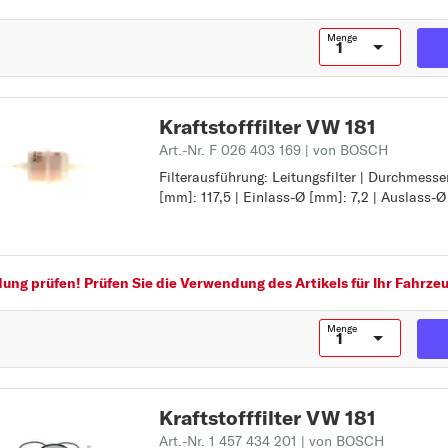
FOX
G
Menge
GOLF
GOLF ALLTRACK
Kraftstofffilter VW 181
GOLF SPORTSVAN
Art.-Nr. F 026 403 169
| von BOSCH
J
Filterausführung: Leitungsfilter | Durchmess
Filterausführung: Leitungsfilter
JETTA
[mm]: 117,5 | Einlass-Ø [mm]: 7,2 | Auslass-Ø
Durchmesser [mm]: 48
Höhe [mm]: 117,5
Z
K
Einlass-Ø [mm]: 7,2
KAEFER
Auslass-Ø [mm]: 7,2
KARMANN GHIA
ng prüfen! Prüfen Sie die Verwendung des Artikels für Ihr Fahrzeu
L
Menge
LT 28-35
LT 28-46
LUPO
Kraftstofffilter VW 181
M
Art.-Nr. 1 457 434 201
| von BOSCH