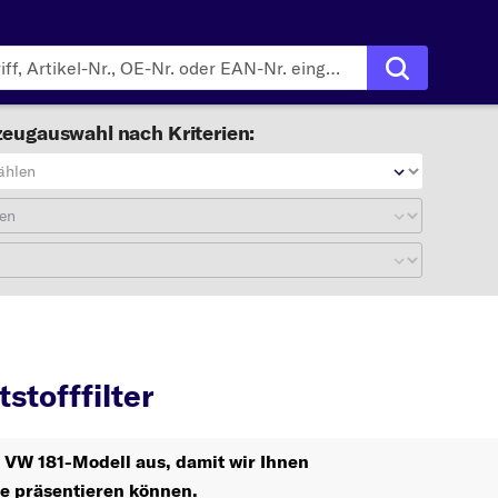
eugauswahl nach Kriterien:
ählen
en
Kraftstofffilter
stofffilter
r VW 181-Modell aus, damit wir Ihnen
le präsentieren können.