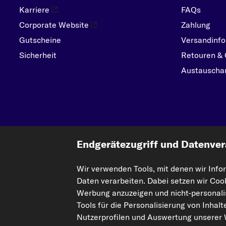
Karriere
FAQs
Corporate Website
Zahlung
Gutscheine
Versandinfo
Sicherheit
Retouren & 
Austauschar
Endgerätezugriff und Datenver
Wir verwenden Tools, mit denen wir Info
Die hier dargestellten Daten, insbesondere die gesamte Datenbank, dürfen nic
Daten verarbeiten. Dabei setzen wir Coo
Einbeziehung Dritter in solche Aktivitäten ist streng verboten. Jegliche unaut
Werbung anzuzeigen und nicht-personalis
Tools für die Personalisierung von Inhal
Vertrag widerrufen
Nutzerprofilen und Auswertung unserer