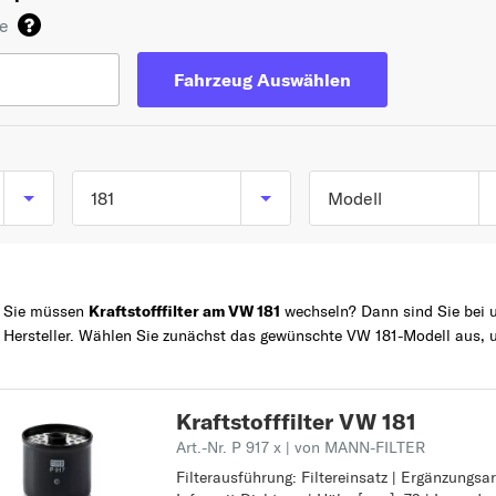
de
Fahrzeug Auswählen
181
Modell
181 181 ab 09/1969 bi
TOP 5 SERIEN
GOLF
11/1983
Sie müssen
Kraftstofffilter am VW 181
wechseln? Dann sind Sie bei un
POLO
Hersteller. Wählen Sie zunächst das gewünschte VW 181-Modell aus, 
Z
PASSAT
TOURAN
Kraftstofffilter VW 181
TIGUAN
Art.-Nr. P 917 x
| von MANN-FILTER
1
Filterausführung: Filtereinsatz | Ergänzungsa
Filterausführung: Filtereinsatz
181