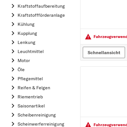
Kraftstoff­aufbereitung
AUDI
Kraftstoff­förderanlage
B
Kühlung
BMW
Kupplung
C
Fahrzeugver­wendu
CHEVROLET
Lenkung
CITROËN
Leuchtmittel
Schnellansicht
D
Motor
DACIA
Öle
DAIHATSU
Pflegemittel
F
Reifen & Felgen
FIAT
Riementrieb
FORD
Saisonartikel
H
Scheibenreinigung
HONDA
Scheinwerferreinigung
Fahrzeugver­wendu