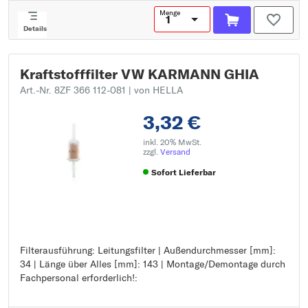
Menge
Details
Kraftstofffilter VW KARMANN GHIA
Art.-Nr. 8ZF 366 112-081
| von HELLA
3,32 €
inkl. 20% MwSt.
zzgl.
Versand
Sofort Lieferbar
Filterausführung: Leitungsfilter | Außendurchmesser [mm]:
Filterausführung: Leitungsfilter
34 | Länge über Alles [mm]: 143 | Montage/Demontage durch
Außendurchmesser [mm]: 34
Fachpersonal erforderlich!:
Länge über Alles [mm]: 143
Montage/Demontage durch Fachpersonal erforderlich!: