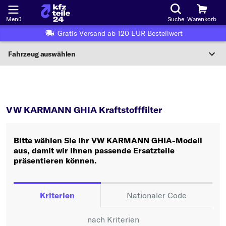
Menü
Suche
Warenkorb
Gratis Versand ab 120 EUR Bestellwert
Fahrzeug auswählen
Nationaler Code
KARMANN GHIA
Kraftstofffilter
Wo finde ich die?
VW KARMANN GHIA Kraftstofffilter
Fahrzeug auswählen
Bitte wählen Sie Ihr VW KARMANN GHIA-Modell
Oder
aus, damit wir Ihnen passende Ersatzteile
präsentieren können.
Oder Fahrzeugauswahl nach Kriterien:
Hersteller wählen
Kriterien
Nationaler Code
Modell wählen
nach Kriterien