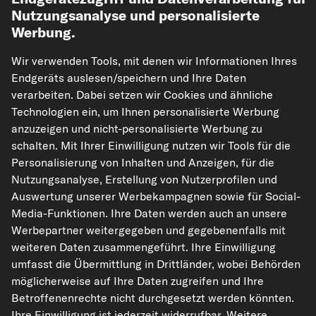
Nutzungsanalyse und personalisierte
Werbung.
Wir verwenden Tools, mit denen wir Informationen Ihres
Endgeräts auslesen/speichern und Ihre Daten
verarbeiten. Dabei setzen wir Cookies und ähnliche
Technologien ein, um Ihnen personalisierte Werbung
kfzteile24.de
carpardoo.nl
carpardoo.fr
anzuzeigen und nicht-personalisierte Werbung zu
carpardoo.dk
schalten. Mit Ihrer Einwilligung nutzen wir Tools für die
Personalisierung von Inhalten und Anzeigen, für die
Nutzungsanalyse, Erstellung von Nutzerprofilen und
Auswertung unserer Werbekampagnen sowie für Social-
Die hier dargestellten Daten, insbesondere die gesamte Datenbank, dürfen
Media-Funktionen. Ihre Daten werden auch an unsere
nicht vervielfältigt werden. Die Vervielfältigung und Verbreitung der Daten und
Werbepartner weitergegeben und gegebenenfalls mit
der Datenbank ohne vorherige Einwilligung von TecAlliance und/oder die
Einbeziehung Dritter in solche Aktivitäten ist streng verboten. Jegliche
weiteren Daten zusammengeführt. Ihre Einwilligung
unautorisierte Nutzung von Inhalten stellt eine Verletzung des Urheberrechts
umfasst die Übermittlung in Drittländer, wobei Behörden
dar und kann rechtliche Schritte nach sich ziehen.
möglicherweise auf Ihre Daten zugreifen und Ihre
Vertrag widerrufen
Betroffenenrechte nicht durchgesetzt werden könnten.
Ihre Einwilligung ist jederzeit widerrufbar. Weitere