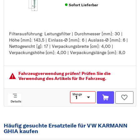
Sofort Lieferbar
Filterausführung: Leitungsfilter | Durchmesser [mm]: 30 |
Filterausführung: Leitungsfilter
Höhe [mm]: 143,5 | Einlass-Ø [mm]: 6 | Auslass-Ø [mm]: 6 |
Durchmesser [mm]: 30
Nettogewicht [g]: 17 | Verpackungsbreite [cm]: 4,00 |
Höhe [mm]: 143,5
Verpackungshöhe [cm]: 4,00 | Verpackungslänge [cm]: 8,0
Einlass-Ø [mm]: 6
Auslass-Ø [mm]: 6
Nettogewicht [g]: 17
Verpackungsbreite [cm]: 4,00
Fahrzeugver­wendung prüfen! Prüfen Sie die
Verpackungshöhe [cm]: 4,00
Verwendung des Artikels für Ihr Fahrzeug.
Verpackungslänge [cm]: 8,0
Menge
Details
Häufig gesuchte Ersatzteile für VW KARMANN
GHIA kaufen