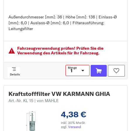
Außendurchmesser [mm]: 36 | Höhe [mm]: 136 | Einlass-Ø
Außendurchmesser [mm]: 36
[mm]: 6,0 | Auslass-Ø [mm]: 6,0 | Filterausführung:
Höhe [mm]: 136
Leitungsfilter
Einlass-Ø [mm]: 6,0
Auslass-Ø [mm]: 6,0
Filterausführung: Leitungsfilter
Fahrzeugver­wendung prüfen! Prüfen Sie die
Verwendung des Artikels für Ihr Fahrzeug.
Menge
Details
Kraftstofffilter VW KARMANN GHIA
Art.-Nr. KL 15
| von MAHLE
4,38 €
inkl. 20% MwSt.
zzgl.
Versand