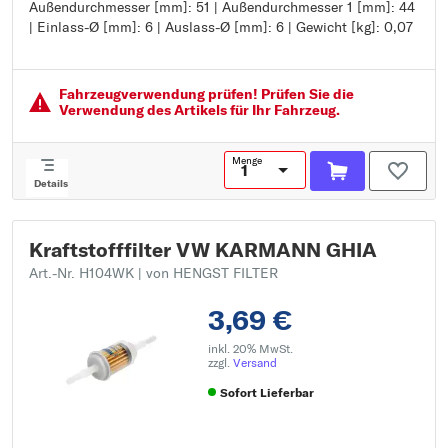
Außendurchmesser [mm]: 51 | Außendurchmesser 1 [mm]: 44
Höhe [mm]: 116
| Einlass-Ø [mm]: 6 | Auslass-Ø [mm]: 6 | Gewicht [kg]: 0,07
Außendurchmesser [mm]: 51
Außendurchmesser 1 [mm]: 44
Einlass-Ø [mm]: 6
Auslass-Ø [mm]: 6
Fahrzeugver­wendung prüfen! Prüfen Sie die
Gewicht [kg]: 0,07
Verwendung des Artikels für Ihr Fahrzeug.
Menge
Details
Kraftstofffilter VW KARMANN GHIA
Art.-Nr. H104WK
| von HENGST FILTER
3,69 €
inkl. 20% MwSt.
zzgl.
Versand
Sofort Lieferbar