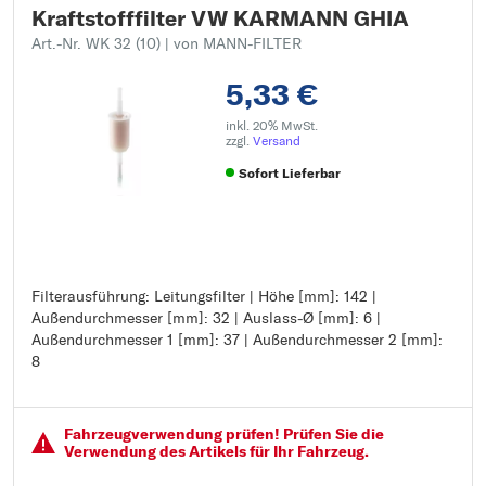
Kraftstofffilter VW KARMANN GHIA
Art.-Nr. WK 32 (10)
| von MANN-FILTER
5,33 €
inkl. 20% MwSt.
zzgl.
Versand
Sofort Lieferbar
Filterausführung: Leitungsfilter | Höhe [mm]: 142 |
Filterausführung: Leitungsfilter
Außendurchmesser [mm]: 32 | Auslass-Ø [mm]: 6 |
Höhe [mm]: 142
Außendurchmesser 1 [mm]: 37 | Außendurchmesser 2 [mm]:
Außendurchmesser [mm]: 32
8
Auslass-Ø [mm]: 6
Außendurchmesser 1 [mm]: 37
Außendurchmesser 2 [mm]: 8
Fahrzeugver­wendung prüfen! Prüfen Sie die
Verwendung des Artikels für Ihr Fahrzeug.