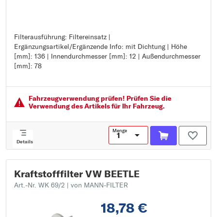
Filterausführung: Filtereinsatz |
Filterausführung: Filtereinsatz
Ergänzungsartikel/Ergänzende Info: mit Dichtung | Höhe
Ergänzungsartikel/Ergänzende Info: mit Dichtung
[mm]: 136 | Innendurchmesser [mm]: 12 | Außendurchmesser
Höhe [mm]: 136
[mm]: 78
Innendurchmesser [mm]: 12
Außendurchmesser [mm]: 78
Fahrzeugver­wendung prüfen! Prüfen Sie die
Verwendung des Artikels für Ihr Fahrzeug.
Menge
Details
Kraftstofffilter VW BEETLE
Art.-Nr. WK 69/2
| von MANN-FILTER
18,78 €