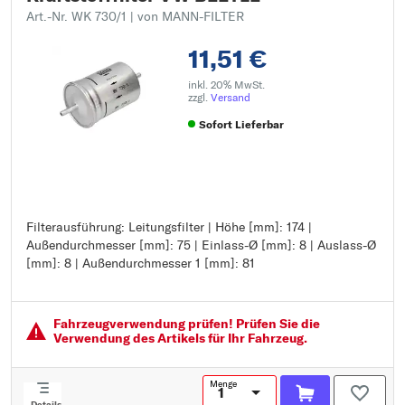
Art.-Nr. WK 730/1
| von MANN-FILTER
11,51 €
inkl. 20% MwSt.
zzgl.
Versand
Sofort Lieferbar
Filterausführung: Leitungsfilter | Höhe [mm]: 174 |
Filterausführung: Leitungsfilter
Außendurchmesser [mm]: 75 | Einlass-Ø [mm]: 8 | Auslass-Ø
Höhe [mm]: 174
[mm]: 8 | Außendurchmesser 1 [mm]: 81
Außendurchmesser [mm]: 75
Einlass-Ø [mm]: 8
Auslass-Ø [mm]: 8
Außendurchmesser 1 [mm]: 81
Fahrzeugver­wendung prüfen! Prüfen Sie die
Verwendung des Artikels für Ihr Fahrzeug.
Menge
Details