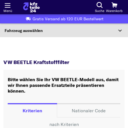
Menü
Suche
Warenkorb
Gratis Versand ab 120 EUR Bestellwert
Fahrzeug auswählen
Nationaler Code
BEETLE
Kraftstofffilter
Wo finde ich die?
VW BEETLE Kraftstofffilter
Fahrzeug auswählen
Bitte wählen Sie Ihr VW BEETLE-Modell aus, damit
Oder
wir Ihnen passende Ersatzteile präsentieren
können.
Oder Fahrzeugauswahl nach Kriterien:
Hersteller wählen
Kriterien
Nationaler Code
Modell wählen
nach Kriterien