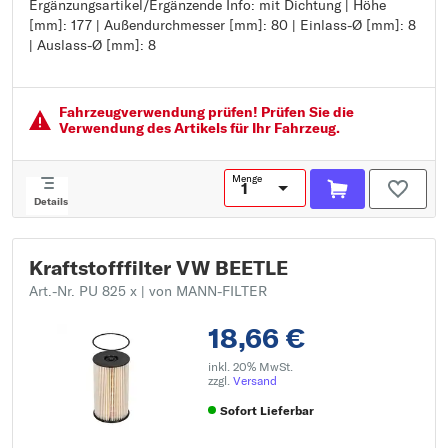
Ergänzungsartikel/Ergänzende Info: mit Dichtung | Höhe
Ergänzungsartikel/Ergänzende Info: mit Dichtung
[mm]: 177 | Außendurchmesser [mm]: 80 | Einlass-Ø [mm]: 8
Höhe [mm]: 177
| Auslass-Ø [mm]: 8
Außendurchmesser [mm]: 80
Einlass-Ø [mm]: 8
Auslass-Ø [mm]: 8
Fahrzeugver­wendung prüfen! Prüfen Sie die
Verwendung des Artikels für Ihr Fahrzeug.
Menge
Details
Kraftstofffilter VW BEETLE
Art.-Nr. PU 825 x
| von MANN-FILTER
18,66 €
inkl. 20% MwSt.
zzgl.
Versand
Sofort Lieferbar