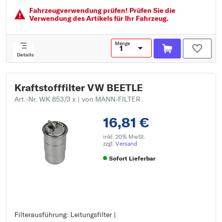
Außendurchmesser 1 [mm]: 62
Fahrzeugver­wendung prüfen! Prüfen Sie die
Verwendung des Artikels für Ihr Fahrzeug.
Menge
Details
Kraftstofffilter VW BEETLE
Art.-Nr. WK 853/3 x
| von MANN-FILTER
16,81 €
inkl. 20% MwSt.
zzgl.
Versand
Sofort Lieferbar
Filterausführung: Leitungsfilter |
Filterausführung: Leitungsfilter