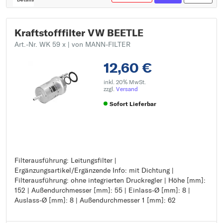
Kraftstofffilter VW BEETLE
Art.-Nr. WK 59 x
| von MANN-FILTER
12,60 €
inkl. 20% MwSt.
zzgl.
Versand
Sofort Lieferbar
Filterausführung: Leitungsfilter |
Filterausführung: Leitungsfilter
Ergänzungsartikel/Ergänzende Info: mit Dichtung |
Ergänzungsartikel/Ergänzende Info: mit Dichtung
Filterausführung: ohne integrierten Druckregler | Höhe [mm]:
Filterausführung: ohne integrierten Druckregler
152 | Außendurchmesser [mm]: 55 | Einlass-Ø [mm]: 8 |
Höhe [mm]: 152
Auslass-Ø [mm]: 8 | Außendurchmesser 1 [mm]: 62
Außendurchmesser [mm]: 55
Einlass-Ø [mm]: 8
Auslass-Ø [mm]: 8