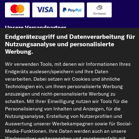
Vorkasse
Unsere Versandpartner
Endgerätezugriff und Datenverarbeitung für
Nutzungsanalyse und personalisierte
Werbung.
Wir verwenden Tools, mit denen wir Informationen Ihres
Endgeräts auslesen/speichern und Ihre Daten
verarbeiten. Dabei setzen wir Cookies und ähnliche
Technologien ein, um Ihnen personalisierte Werbung
kfzteile24.de
carpardoo.nl
carpardoo.fr
anzuzeigen und nicht-personalisierte Werbung zu
carpardoo.dk
schalten. Mit Ihrer Einwilligung nutzen wir Tools für die
Personalisierung von Inhalten und Anzeigen, für die
Nutzungsanalyse, Erstellung von Nutzerprofilen und
Auswertung unserer Werbekampagnen sowie für Social-
Die hier dargestellten Daten, insbesondere die gesamte Datenbank, dürfen
Media-Funktionen. Ihre Daten werden auch an unsere
nicht vervielfältigt werden. Die Vervielfältigung und Verbreitung der Daten und
Werbepartner weitergegeben und gegebenenfalls mit
der Datenbank ohne vorherige Einwilligung von TecAlliance und/oder die