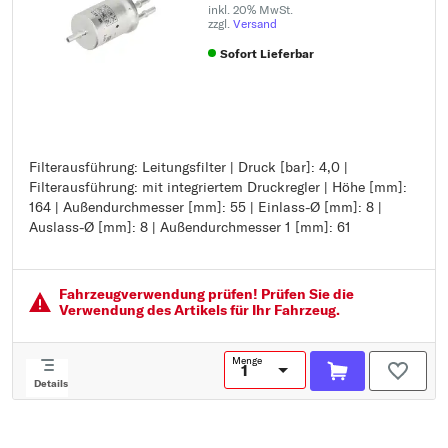
inkl. 20% MwSt.
zzgl.
Versand
Sofort Lieferbar
Filterausführung: Leitungsfilter | Druck [bar]: 4,0 |
Filterausführung: Leitungsfilter
Filterausführung: mit integriertem Druckregler | Höhe [mm]:
Druck [bar]: 4,0
164 | Außendurchmesser [mm]: 55 | Einlass-Ø [mm]: 8 |
Filterausführung: mit integriertem Druckregler
Auslass-Ø [mm]: 8 | Außendurchmesser 1 [mm]: 61
Höhe [mm]: 164
Außendurchmesser [mm]: 55
Einlass-Ø [mm]: 8
Auslass-Ø [mm]: 8
Fahrzeugver­wendung prüfen! Prüfen Sie die
Außendurchmesser 1 [mm]: 61
Verwendung des Artikels für Ihr Fahrzeug.
Menge
Details