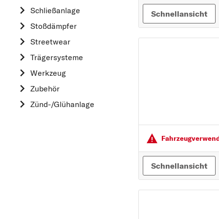
HYUNDAI
Schließanlage
Schnellansicht
K
Stoßdämpfer
KIA
Streetwear
L
Trägersysteme
LAND ROVER
Werkzeug
M
Zubehör
MAZDA
Zünd-/Glühanlage
MERCEDES-BEN
MINI
MITSUBISHI
Fahrzeugver­wendu
N
Schnellansicht
NISSAN
O
OPEL
P