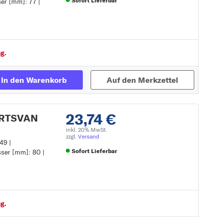
Sofort Lieferbar
er [mm]: 77 |
Zur Detailseite
g.
In den Warenkorb
Auf den Merkzettel
23,74 €
PORTSVAN
inkl. 20% MwSt.
zzgl.
Versand
49 |
Sofort Lieferbar
ser [mm]: 80 |
Zur Detailseite
g.