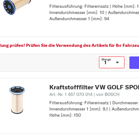
MULTIVAN
Filterausführung: Filtereinsatz | Höhe [mm]: 1
Filterausführung: Filtereinsatz
Innendurchmesser [mm]: 10 | Außendurchmes
Höhe [mm]: 147
N
Außendurchmesser 1 [mm]: 94
Innendurchmesser [mm]: 10
NEW BEETLE
Außendurchmesser [mm]: 80
Außendurchmesser 1 [mm]: 94
P
PASSAT
ng prüfen! Prüfen Sie die Verwendung des Artikels für Ihr Fahrzeu
PASSAT ALLTRACK
Menge
PASSAT CC
PHAETON
POLO
Kraftstofffilter VW GOLF S
S
Art.-Nr. 1 457 070 014
| von BOSCH
SCIROCCO
Filterausführung: Filtereinsatz | Durchmesser
Filterausführung: Filtereinsatz
Innendurchmesser 1 [mm]: 9,1 | Außendurchme
Durchmesser [mm]: 90,5
SHARAN
Höhe [mm]: 150
Innendurchmesser 1 [mm]: 9,1
T
Außendurchmesser 1 [mm]: 77
Höhe [mm]: 150
TARO
TIGUAN