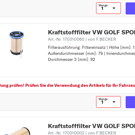
FOX
Menge
G
GOLF
GOLF ALLTRACK
Kraftstofffilter VW GOLF S
GOLF SPORTSVAN
Art.-Nr. 170310060
| von F.BECKER
Filterausführung: Filtereinsatz | Höhe [mm]: 1
Filterausführung: Filtereinsatz
J
Außendurchmesser [mm]: 79 | Innendurchmes
Höhe [mm]: 170
JETTA
Durchmesser 3 [mm]: 92
Außendurchmesser [mm]: 79
Innendurchmesser [mm]: 10
Z
K
Durchmesser 3 [mm]: 92
KAEFER
KARMANN GHIA
ng prüfen! Prüfen Sie die Verwendung des Artikels für Ihr Fahrzeu
L
Menge
LT 28-35
LT 28-46
LUPO
Kraftstofffilter VW GOLF S
M
Art.-Nr. 170310002
| von F.BECKER