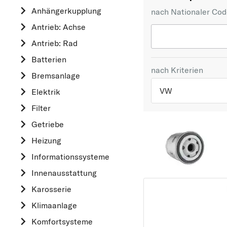
Anhängerkupplung
nach Nationaler Co
Antrieb: Achse
Antrieb: Rad
Batterien
nach Kriterien
Bremsanlage
VW
Elektrik
Filter
TOP 5 HERSTELLER
Getriebe
VW
Heizung
OPEL
Informationssysteme
MERCEDES-BEN
Innenausstattung
FORD
Karosserie
AUDI
Klimaanlage
A
Komfortsysteme
ALFA ROMEO