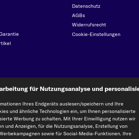
Datenschutz
AGBs
Widerrufsrecht
Garantie
Cookie-Einstellungen
tikel
kfzteile24.de
arbeitung für Nutzungsanalyse und personalisi
rmationen Ihres Endgeräts auslesen/speichern und Ihre
ht vervielfältigt werden. Die Vervielfältigung und Verbreitung der Daten und der Da
kies und ähnliche Technologien ein, um Ihnen personalisierte
orisierte Nutzung von Inhalten stellt eine Verletzung des Urheberrechts dar und kann r
ierte Werbung zu schalten. Mit Ihrer Einwilligung nutzen wir
ten und Anzeigen, für die Nutzungsanalyse, Erstellung von
 Werbekampagnen sowie für Social-Media-Funktionen. Ihre