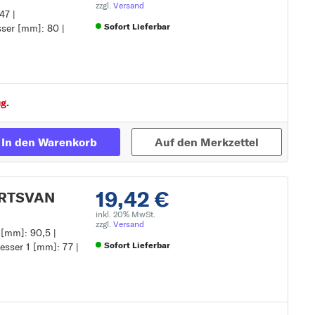
zzgl.
Versand
47 |
Sofort Lieferbar
ser [mm]: 80 |
Zur Detailseite
g.
In den Warenkorb
Auf den Merkzettel
19,42 €
PORTSVAN
inkl. 20% MwSt.
zzgl.
Versand
 [mm]: 90,5 |
Sofort Lieferbar
sser 1 [mm]: 77 |
Zur Detailseite