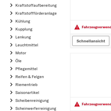
Kraftstoff­aufbereitung
AUDI
Kraftstoff­förderanlage
B
Kühlung
BMW
Fahrzeugver­wendu
Kupplung
C
CHEVROLET
Lenkung
Schnellansicht
CITROËN
Leuchtmittel
D
Motor
DACIA
Öle
DAIHATSU
Pflegemittel
F
Reifen & Felgen
FIAT
Riementrieb
FORD
Saisonartikel
H
Scheibenreinigung
Fahrzeugver­wendu
HONDA
Scheinwerferreinigung