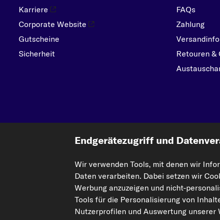
Karriere
FAQs
Corporate Website
Zahlung
Gutscheine
Versandinfo
Sicherheit
Retouren & 
Austauschar
Endgerätezugriff und Datenver
Wir verwenden Tools, mit denen wir Info
Die hier dargestellten Daten, insbesondere die gesamte Datenbank, dürfen nic
Daten verarbeiten. Dabei setzen wir Coo
Einbeziehung Dritter in solche Aktivitäten ist streng verboten. Jegliche unaut
Werbung anzuzeigen und nicht-personalis
Tools für die Personalisierung von Inhal
Vertrag widerrufen
Nutzerprofilen und Auswertung unserer