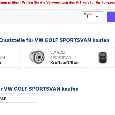
ng prüfen! Prüfen Sie die Verwendung des Artikels für Ihr Fahrzeu
TOUAREG
Menge
TOURAN
TRANSPORTER
U
 Ersatzteile für VW GOLF SPORTSVAN kaufen
UP
V
VW GOLF
VENTO
VAN
SPORTSVAN
er
Kraftstofffilter
r für VW GOLF SPORTSVAN kaufen
AM1)