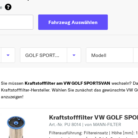
de
Fahrzeug Auswählen
GOLF SPORTSVAN
Modell
GOLF SPORTSVAN
TOP 5 SERIEN
GOLF
(AM1) ab 02/2014
Sie müssen
Kraftstofffilter am VW GOLF SPORTSVAN
wechseln? Dan
POLO
Kraftstofffilter-Hersteller. Wählen Sie zunächst das gewünschte V
anzuzeigen!
Z
PASSAT
TOURAN
Kraftstofffilter VW GOLF S
TIGUAN
Art.-Nr. PU 8014
| von MANN-FILTER
1
Filterausführung: Filtereinsatz | Höhe [mm]: 1
Filterausführung: Filtereinsatz
181