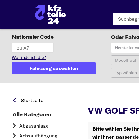
Nationaler Code
Oder Fahrz
Hersteller w
Wo finde ich die?
Modell wähl
Fahrzeug auswählen
Typ wählen
GO
Startseite
VW GOLF SP
Alle Kategorien
Abgasanlage
Bitte wählen Sie 
Achsaufhängung
wir Ihnen passende