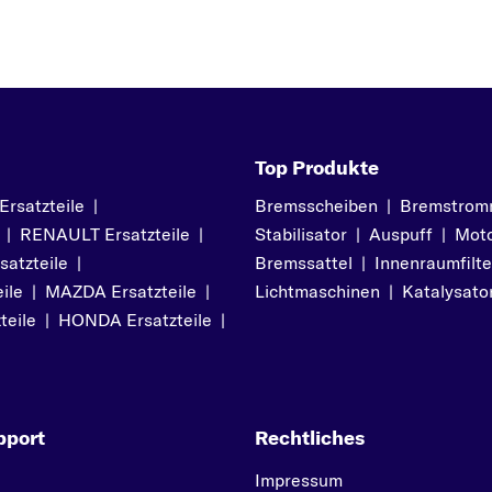
Top Produkte
satzteile
|
Bremsscheiben
|
Bremstrom
|
RENAULT Ersatzteile
|
Stabilisator
|
Auspuff
|
Moto
atzteile
|
Bremssattel
|
Innenraumfilte
ile
|
MAZDA Ersatzteile
|
Lichtmaschinen
|
Katalysato
teile
|
HONDA Ersatzteile
|
pport
Rechtliches
Impressum