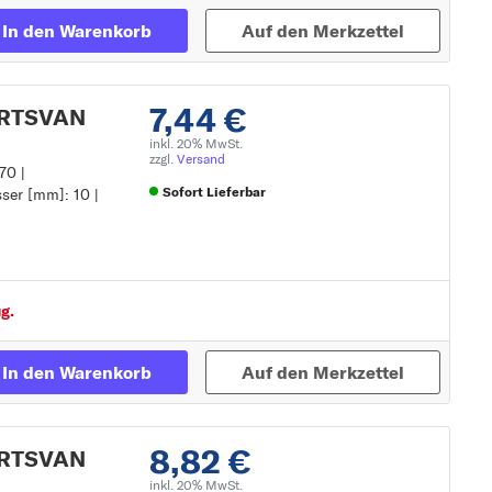
In den Warenkorb
Auf den Merkzettel
7,44 €
PORTSVAN
inkl. 20% MwSt.
zzgl.
Versand
70 |
Sofort Lieferbar
ser [mm]: 10 |
Zur Detailseite
g.
In den Warenkorb
Auf den Merkzettel
8,82 €
PORTSVAN
inkl. 20% MwSt.