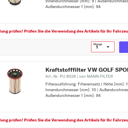
Innendurchmesser [mm]: 9 | Außendurchmess
Höhe [mm]: 122
Außendurchmesser 1 [mm]: 94
Innendurchmesser [mm]: 9
A
Außendurchmesser [mm]: 77
AMAROK
Außendurchmesser 1 [mm]: 94
B
ng prüfen! Prüfen Sie die Verwendung des Artikels für Ihr Fahrzeu
BEETLE
BORA
Menge
C
CADDY
CC
Kraftstofffilter VW GOLF S
Art.-Nr. PU 8028
| von MANN-FILTER
CORRADO
Filterausführung: Filtereinsatz | Höhe [mm]: 1
Filterausführung: Filtereinsatz
CRAFTER 30-35
Innendurchmesser [mm]: 10 | Außendurchmes
Höhe [mm]: 149
CRAFTER 30-50
Außendurchmesser 1 [mm]: 94
Innendurchmesser [mm]: 10
Außendurchmesser [mm]: 80
E
Außendurchmesser 1 [mm]: 94
EOS
ng prüfen! Prüfen Sie die Verwendung des Artikels für Ihr Fahrzeu
F