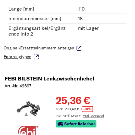
Länge [mm]
110
Innendurchmesser [mm]
18
Ergänzungsartikel/Ergänz
mit Lager
ende Info 2
Original-Ersatzteilnummern anzeigen
Fahrzeugtypen
FEBI BILSTEIN Lenkzwischenhebel
Art.-Nr. 42697
25,36 €
UVP: 298,40 €
-91%
inkl. 20% MwSt.,
zzgl. Versand
Sofort lieferbar