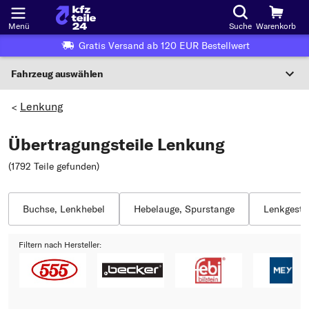
Menü
Suche
Warenkorb
Gratis Versand ab 120 EUR Bestellwert
Fahrzeug auswählen
Nationaler Code
Lenkung
>
Übertragungsteile Lenkung
Wo finde ich die?
(1792 Teile gefunden
)
Fahrzeug auswählen
Oder
Buchse, Lenkhebel
Hebelauge, Spurstange
Lenkgestä
Oder Fahrzeugauswahl nach Kriterien:
Filtern nach Hersteller:
Hersteller wählen
Modell wählen