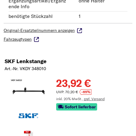
Ergänzungsartikel/Ergänz
ohne Halter
ende Info
benötigte Stückzahl
1
Original-Ersatzteilnummern anzeigen
Fahrzeugtypen
SKF Lenkstange
Art.-Nr. VKDY 348010
23,92 €
UVP: 70,20 €
-65%
inkl. 20% MwSt.,
zzgl. Versand
Sofort lieferbar