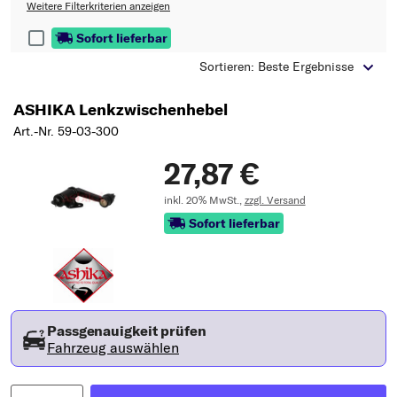
Typ wählen
Weitere Filterkriterien anzeigen
Sofort lieferbar
Sortieren: Beste Ergebnisse
ASHIKA Lenkzwischenhebel
Art.-Nr. 59-03-300
27,87 €
inkl. 20% MwSt.,
zzgl. Versand
Sofort lieferbar
Passgenauigkeit prüfen
Fahrzeug auswählen