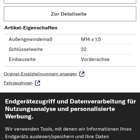
Zur Detailseite
Artikel-Eigenschaften
Außengewindemaß
M14 x 1,5
Schlüsselweite
22
Einbauseite
Vorderachse
Original-Ersatzteilnummern anzeigen
Fahrzeugtypen
Endgerätezugriff und Datenverarbeitung für
FEBI BILSTEIN Trag-/Führungsgelenk ProKit
Nutzungsanalyse und personalisierte
Art.-Nr. 48113
Werbung.
31,24 €
Wir verwenden Tools, mit denen wir Informationen Ihres
Endgeräts auslesen/speichern und Ihre Daten
UVP: 117,54 €
-73%