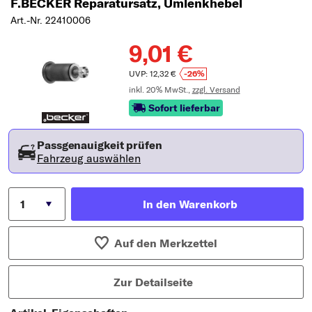
F.BECKER Reparatursatz, Umlenkhebel
Art.-Nr. 22410006
9,01 €
UVP: 12,32 €
-26%
inkl. 20% MwSt.,
zzgl. Versand
Sofort lieferbar
Passgenauigkeit prüfen
Fahrzeug auswählen
In den Warenkorb
Auf den Merkzettel
Zur Detailseite