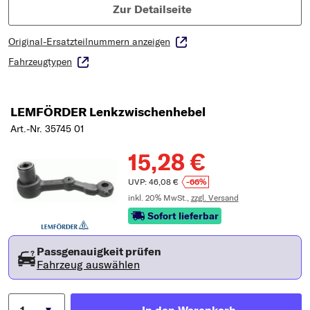
Zur Detailseite
Original-Ersatzteilnummern anzeigen
Fahrzeugtypen
LEMFÖRDER Lenkzwischenhebel
Art.-Nr. 35745 01
15,28 €
UVP: 46,08 €
-66%
inkl. 20% MwSt.,
zzgl. Versand
Sofort lieferbar
Passgenauigkeit prüfen
Fahrzeug auswählen
In den Warenkorb