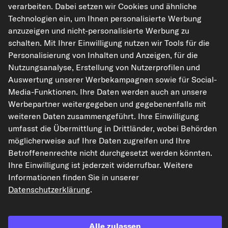
verarbeiten. Dabei setzen wir Cookies und ähnliche
inkl. 20% MwSt.,
zzgl. Versand
Technologien ein, um Ihnen personalisierte Werbung
Sofort lieferbar
anzuzeigen und nicht-personalisierte Werbung zu
schalten. Mit Ihrer Einwilligung nutzen wir Tools für die
Personalisierung von Inhalten und Anzeigen, für die
Nutzungsanalyse, Erstellung von Nutzerprofilen und
Passgenauigkeit prüfen
Fahrzeug auswählen
Auswertung unserer Werbekampagnen sowie für Social-
Media-Funktionen. Ihre Daten werden auch an unsere
Werbepartner weitergegeben und gegebenenfalls mit
In den Warenkorb
weiteren Daten zusammengeführt. Ihre Einwilligung
umfasst die Übermittlung in Drittländer, wobei Behörden
möglicherweise auf Ihre Daten zugreifen und Ihre
Auf den Merkzettel
Betroffenenrechte nicht durchgesetzt werden könnten.
Ihre Einwilligung ist jederzeit widerrufbar. Weitere
Zur Detailseite
Informationen finden Sie in unserer
Datenschutzerklärung
.
Artikel-Eigenschaften
Außengewindemaß
M12 x 1,75
Alle zulassen
Lenkerart
Querlenker