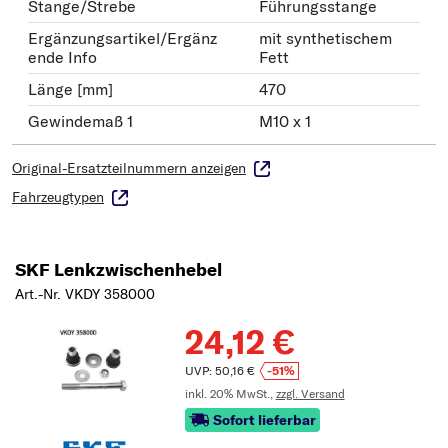
Stange/Strebe
Führungsstange
Ergänzungsartikel/Ergänz
mit synthetischem
ende Info
Fett
Länge [mm]
470
Gewindemaß 1
M10 x 1
Original-Ersatzteilnummern anzeigen
Fahrzeugtypen
SKF Lenkzwischenhebel
Art.-Nr. VKDY 358000
24,12 €
UVP: 50,16 €
-51%
inkl. 20% MwSt.,
zzgl. Versand
Sofort lieferbar