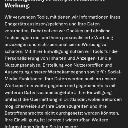
Werbung.
Unsere Versandpartner
Wir verwenden Tools, mit denen wir Informationen Ihres
Endgeräts auslesen/speichern und Ihre Daten
verarbeiten. Dabei setzen wir Cookies und ähnliche
Technologien ein, um Ihnen personalisierte Werbung
anzuzeigen und nicht-personalisierte Werbung zu
schalten. Mit Ihrer Einwilligung nutzen wir Tools für die
Personalisierung von Inhalten und Anzeigen, für die
Nutzungsanalyse, Erstellung von Nutzerprofilen und
kfzteile24.de
carpardoo.nl
carpardoo.fr
Auswertung unserer Werbekampagnen sowie für Social-
carpardoo.dk
Media-Funktionen. Ihre Daten werden auch an unsere
Werbepartner weitergegeben und gegebenenfalls mit
weiteren Daten zusammengeführt. Ihre Einwilligung
umfasst die Übermittlung in Drittländer, wobei Behörden
Die hier dargestellten Daten, insbesondere die gesamte Datenbank, dürfen
möglicherweise auf Ihre Daten zugreifen und Ihre
nicht vervielfältigt werden. Die Vervielfältigung und Verbreitung der Daten und
der Datenbank ohne vorherige Einwilligung von TecAlliance und/oder die
Betroffenenrechte nicht durchgesetzt werden könnten.
Einbeziehung Dritter in solche Aktivitäten ist streng verboten. Jegliche
Ihre Einwilligung ist jederzeit widerrufbar. Weitere
unautorisierte Nutzung von Inhalten stellt eine Verletzung des Urheberrechts
dar und kann rechtliche Schritte nach sich ziehen.
Informationen finden Sie in unserer