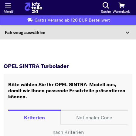
Menü
Suche
Warenkorb
Gratis Versand ab 120 EUR Bestellwert
Fahrzeug auswählen
Nationaler Code
SINTRA
Turbolader
Wo finde ich die?
OPEL SINTRA Turbolader
Fahrzeug auswählen
Bitte wählen Sie Ihr OPEL SINTRA-Modell aus,
Oder
damit wir Ihnen passende Ersatzteile präsentieren
können.
Oder Fahrzeugauswahl nach Kriterien:
Hersteller wählen
Kriterien
Nationaler Code
Modell wählen
nach Kriterien