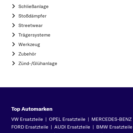
HYUNDAI
Schließanlage
K
Stoßdämpfer
KIA
Streetwear
L
Trägersysteme
LAND ROVER
Werkzeug
M
Zubehör
MAZDA
Zünd-/Glühanlage
MERCEDES-BEN
MINI
MITSUBISHI
N
NISSAN
Top Automarken
O
VW Ersatzteile
|
OPEL Ersatzteile
|
MERCEDES-BENZ Er
OPEL
FORD Ersatzteile
|
AUDI Ersatzteile
|
BMW Ersatzteile
P