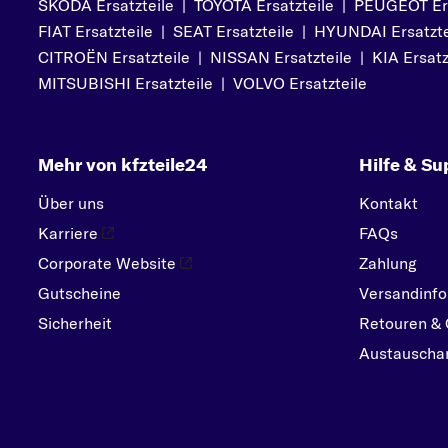
SKODA Ersatzteile
|
TOYOTA Ersatzteile
|
PEUGEOT Ers
PEUGEOT
FIAT Ersatzteile
|
SEAT Ersatzteile
|
HYUNDAI Ersatzte
PORSCHE
CITROËN Ersatzteile
|
NISSAN Ersatzteile
|
KIA Ersatz
R
MITSUBISHI Ersatzteile
|
VOLVO Ersatzteile
RENAULT
S
Mehr von kfzteile24
Hilfe & Su
SEAT
SKODA
Über uns
Kontakt
SMART
Karriere
FAQs
SUBARU
Corporate Website
Zahlung
Gutscheine
SUZUKI
Versandinfo
Sicherheit
Retouren & 
T
Austauschar
TOYOTA
V
VOLVO
VW