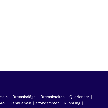
meln
|
Bremsbeläge
|
Bremsbacken
|
Querlenker
|
röl
|
Zahnriemen
|
Stoßdämpfer
|
Kupplung
|