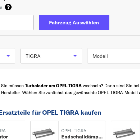
de
Fahrzeug Auswählen
TIGRA
Modell
TIGRA TwinTop (X04
TOP 5 SERIEN
ASTRA
ab 06/2004
Sie müssen
Turbolader am OPEL TIGRA
wechseln? Dann sind Sie bei 
CORSA
Hersteller. Wählen Sie zunächst das gewünschte OPEL TIGRA-Modell a
Z
MERIVA
ZAFIRA
Ersatzteile für OPEL TIGRA kaufen
VECTRA
A
GRA
OPEL TIGRA
ator
Endschalldämpfer
ADAM