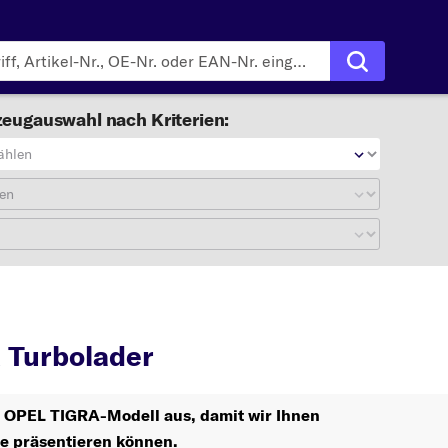
eugauswahl nach Kriterien:
ählen
en
IGRA
Turbolader
 Turbolader
hr OPEL TIGRA-Modell aus, damit wir Ihnen
le präsentieren können.