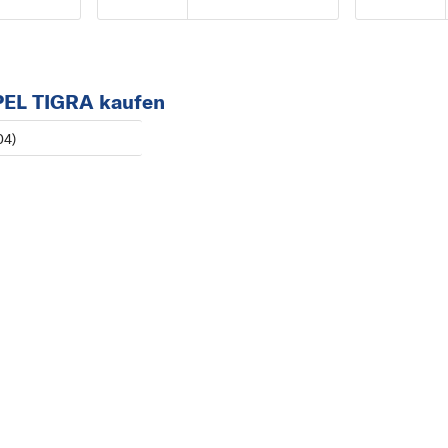
AGILA
ANTARA
ASCONA
PEL TIGRA kaufen
ASTRA
04)
ASTRA J
C
CALIBRA
CASCADA
COMBO
CORSA
F
FRONTERA
G
GT