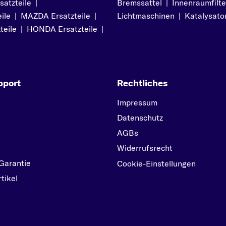
atzteile
|
Bremssattel
|
Innenraumfilte
V
ile
|
MAZDA Ersatzteile
|
Lichtmaschinen
|
Katalysato
VECTRA
teile
|
HONDA Ersatzteile
|
VIVARO
Z
ZAFIRA
pport
Rechtliches
ZAFIRA TOURER
Impressum
Datenschutz
AGBs
Widerrufsrecht
Garantie
Cookie-Einstellungen
tikel