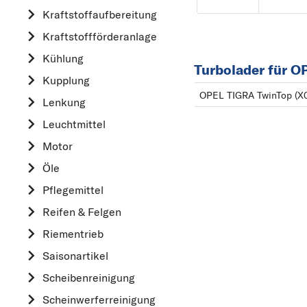
Kraftstoff­aufbereitung
AUDI
Kraftstoff­förderanlage
B
Kühlung
BMW
Turbolader für O
Kupplung
C
OPEL TIGRA TwinTop (X
CHEVROLET
Lenkung
CITROËN
Leuchtmittel
D
Motor
DACIA
Öle
DAIHATSU
Pflegemittel
F
Reifen & Felgen
FIAT
Riementrieb
FORD
Saisonartikel
H
Scheibenreinigung
HONDA
Scheinwerferreinigung