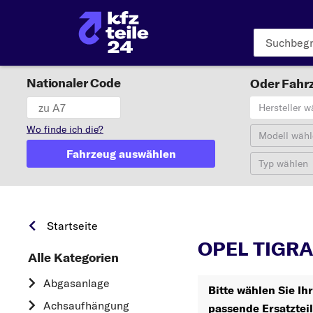
Nationaler Code
Oder Fahrz
Hersteller w
Wo finde ich die?
Modell wähl
Fahrzeug auswählen
Typ wählen
T
Startseite
OPEL TIGRA
Alle Kategorien
Abgasanlage
Bitte wählen Sie I
Achsaufhängung
passende Ersatztei