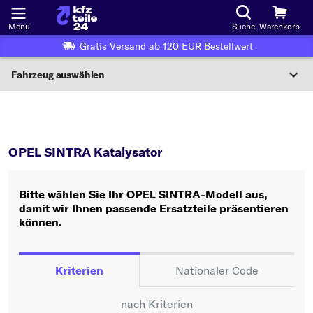
Menü
Suche
Warenkorb
Gratis Versand ab 120 EUR Bestellwert
Fahrzeug auswählen
Nationaler Code
SINTRA
Katalysator
Wo finde ich die?
OPEL SINTRA Katalysator
Fahrzeug auswählen
Bitte wählen Sie Ihr OPEL SINTRA-Modell aus,
Oder
damit wir Ihnen passende Ersatzteile präsentieren
können.
Oder Fahrzeugauswahl nach Kriterien:
Hersteller wählen
Kriterien
Nationaler Code
Modell wählen
nach Kriterien