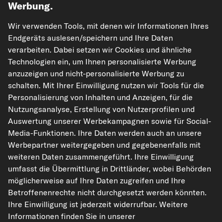
Werbung.
Wir verwenden Tools, mit denen wir Informationen Ihres
Endgeräts auslesen/speichern und Ihre Daten
verarbeiten. Dabei setzen wir Cookies und ähnliche
Technologien ein, um Ihnen personalisierte Werbung
kfzteile24.de
carpardoo.nl
carpardoo.fr
anzuzeigen und nicht-personalisierte Werbung zu
carpardoo.dk
schalten. Mit Ihrer Einwilligung nutzen wir Tools für die
Personalisierung von Inhalten und Anzeigen, für die
Nutzungsanalyse, Erstellung von Nutzerprofilen und
Auswertung unserer Werbekampagnen sowie für Social-
Die hier dargestellten Daten, insbesondere die gesamte Datenbank, dürfen
Media-Funktionen. Ihre Daten werden auch an unsere
nicht vervielfältigt werden. Die Vervielfältigung und Verbreitung der Daten und
Werbepartner weitergegeben und gegebenenfalls mit
der Datenbank ohne vorherige Einwilligung von TecAlliance und/oder die
Einbeziehung Dritter in solche Aktivitäten ist streng verboten. Jegliche
weiteren Daten zusammengeführt. Ihre Einwilligung
unautorisierte Nutzung von Inhalten stellt eine Verletzung des Urheberrechts
umfasst die Übermittlung in Drittländer, wobei Behörden
dar und kann rechtliche Schritte nach sich ziehen.
möglicherweise auf Ihre Daten zugreifen und Ihre
Vertrag widerrufen
Betroffenenrechte nicht durchgesetzt werden könnten.
Ihre Einwilligung ist jederzeit widerrufbar. Weitere
Informationen finden Sie in unserer