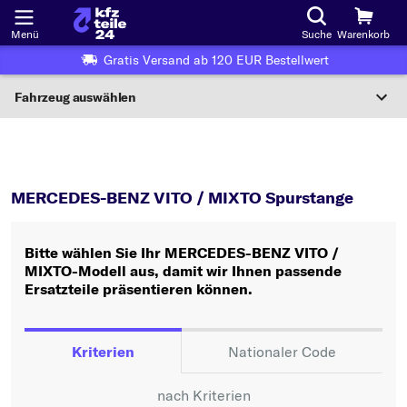
Menü
Suche
Warenkorb
Gratis Versand ab 120 EUR Bestellwert
Fahrzeug auswählen
Nationaler Code
VITO / MIXTO
Spurstange
Wo finde ich die?
MERCEDES-BENZ VITO / MIXTO Spurstange
Fahrzeug auswählen
Bitte wählen Sie Ihr MERCEDES-BENZ VITO /
Oder
MIXTO-Modell aus, damit wir Ihnen passende
Ersatzteile präsentieren können.
Oder Fahrzeugauswahl nach Kriterien:
Hersteller wählen
Kriterien
Nationaler Code
Modell wählen
nach Kriterien