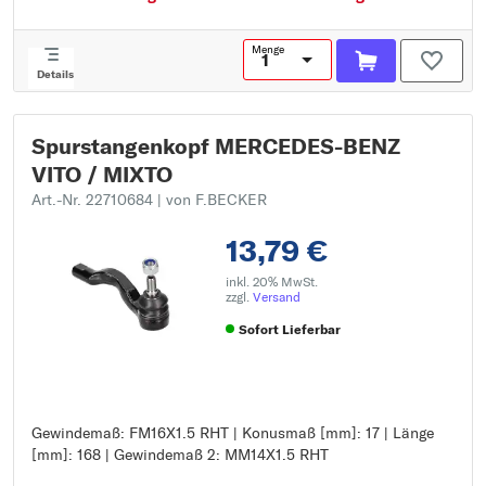
Menge
Details
Spurstangenkopf MERCEDES-BENZ
VITO / MIXTO
Art.-Nr. 22710684
| von F.BECKER
13,79 €
inkl. 20% MwSt.
zzgl.
Versand
Sofort Lieferbar
Gewindemaß: FM16X1.5 RHT | Konusmaß [mm]: 17 | Länge
Gewindemaß: FM16X1.5 RHT
[mm]: 168 | Gewindemaß 2: MM14X1.5 RHT
Konusmaß [mm]: 17
Länge [mm]: 168