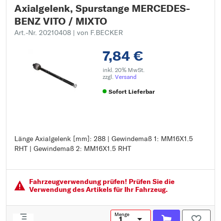
Axialgelenk, Spurstange MERCEDES-
BENZ VITO / MIXTO
Art.-Nr. 20210408
| von F.BECKER
7,84 €
inkl. 20% MwSt.
zzgl.
Versand
Sofort Lieferbar
Länge Axialgelenk [mm]: 288 | Gewindemaß 1: MM16X1.5
Länge Axialgelenk [mm]: 288
RHT | Gewindemaß 2: MM16X1.5 RHT
Gewindemaß 1: MM16X1.5 RHT
Gewindemaß 2: MM16X1.5 RHT
Fahrzeugver­wendung prüfen! Prüfen Sie die
Verwendung des Artikels für Ihr Fahrzeug.
Menge