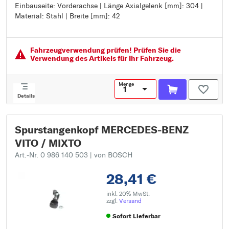
Einbauseite: Vorderachse | Länge Axialgelenk [mm]: 304 |
Einbauseite: Vorderachse
Material: Stahl | Breite [mm]: 42
Länge Axialgelenk [mm]: 304
Material: Stahl
Breite [mm]: 42
Fahrzeugver­wendung prüfen! Prüfen Sie die
Verwendung des Artikels für Ihr Fahrzeug.
Menge
Details
Spurstangenkopf MERCEDES-BENZ
VITO / MIXTO
Art.-Nr. 0 986 140 503
| von BOSCH
28,41 €
inkl. 20% MwSt.
zzgl.
Versand
Sofort Lieferbar