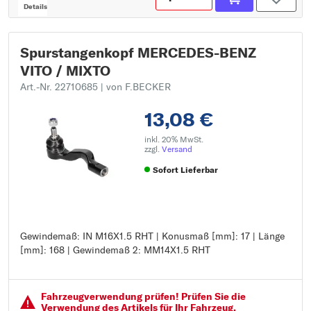
Details
Spurstangenkopf MERCEDES-BENZ
VITO / MIXTO
Art.-Nr. 22710685
| von F.BECKER
13,08 €
inkl. 20% MwSt.
zzgl.
Versand
Sofort Lieferbar
Gewindemaß: IN M16X1.5 RHT | Konusmaß [mm]: 17 | Länge
Gewindemaß: IN M16X1.5 RHT
[mm]: 168 | Gewindemaß 2: MM14X1.5 RHT
Konusmaß [mm]: 17
Länge [mm]: 168
Gewindemaß 2: MM14X1.5 RHT
Fahrzeugver­wendung prüfen! Prüfen Sie die
Verwendung des Artikels für Ihr Fahrzeug.