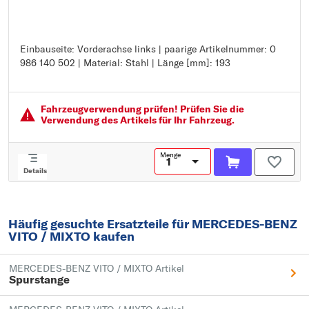
Einbauseite: Vorderachse links | paarige Artikelnummer: 0
Einbauseite: Vorderachse links
986 140 502 | Material: Stahl | Länge [mm]: 193
paarige Artikelnummer: 0 986 140 502
Material: Stahl
Länge [mm]: 193
Fahrzeugver­wendung prüfen! Prüfen Sie die
Verwendung des Artikels für Ihr Fahrzeug.
Menge
Details
Häufig gesuchte Ersatzteile für MERCEDES-BENZ
VITO / MIXTO kaufen
MERCEDES-BENZ VITO / MIXTO Artikel
Spurstange