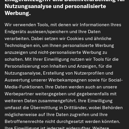
Nutzungsanalyse und personalisierte
Werbung.
Wir verwenden Tools, mit denen wir Informationen Ihres
Endgeräts auslesen/speichern und Ihre Daten
verarbeiten. Dabei setzen wir Cookies und ähnliche
Technologien ein, um Ihnen personalisierte Werbung
kfzteile24.de
carpardoo.nl
carpardoo.fr
anzuzeigen und nicht-personalisierte Werbung zu
carpardoo.dk
schalten. Mit Ihrer Einwilligung nutzen wir Tools für die
Personalisierung von Inhalten und Anzeigen, für die
Nutzungsanalyse, Erstellung von Nutzerprofilen und
Auswertung unserer Werbekampagnen sowie für Social-
Die hier dargestellten Daten, insbesondere die gesamte Datenbank, dürfen
Media-Funktionen. Ihre Daten werden auch an unsere
nicht vervielfältigt werden. Die Vervielfältigung und Verbreitung der Daten und
Werbepartner weitergegeben und gegebenenfalls mit
der Datenbank ohne vorherige Einwilligung von TecAlliance und/oder die
Einbeziehung Dritter in solche Aktivitäten ist streng verboten. Jegliche
weiteren Daten zusammengeführt. Ihre Einwilligung
unautorisierte Nutzung von Inhalten stellt eine Verletzung des Urheberrechts
umfasst die Übermittlung in Drittländer, wobei Behörden
dar und kann rechtliche Schritte nach sich ziehen.
möglicherweise auf Ihre Daten zugreifen und Ihre
Vertrag widerrufen
Betroffenenrechte nicht durchgesetzt werden könnten.
Ihre Einwilligung ist jederzeit widerrufbar. Weitere