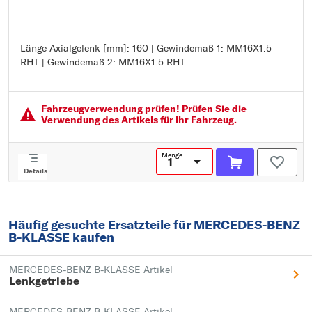
Länge Axialgelenk [mm]: 160 | Gewindemaß 1: MM16X1.5
Länge Axialgelenk [mm]: 160
RHT | Gewindemaß 2: MM16X1.5 RHT
Gewindemaß 1: MM16X1.5 RHT
Gewindemaß 2: MM16X1.5 RHT
Fahrzeugver­wendung prüfen! Prüfen Sie die
Verwendung des Artikels für Ihr Fahrzeug.
Menge
Details
Häufig gesuchte Ersatzteile für MERCEDES-BENZ
B-KLASSE kaufen
MERCEDES-BENZ B-KLASSE Artikel
Lenkgetriebe
MERCEDES-BENZ B-KLASSE Artikel