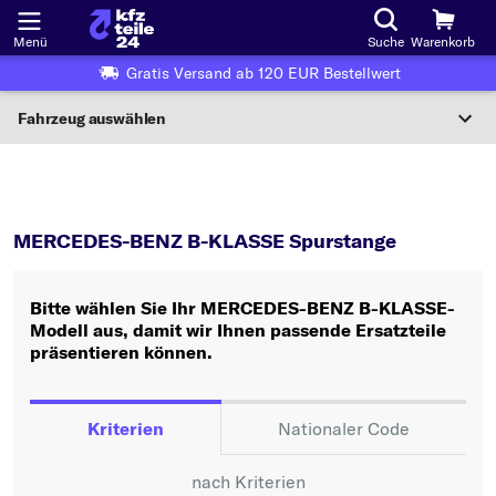
Menü
Suche
Warenkorb
Gratis Versand ab 120 EUR Bestellwert
Fahrzeug auswählen
Nationaler Code
B-KLASSE
Spurstange
Wo finde ich die?
MERCEDES-BENZ B-KLASSE Spurstange
Fahrzeug auswählen
Bitte wählen Sie Ihr MERCEDES-BENZ B-KLASSE-
Oder
Modell aus, damit wir Ihnen passende Ersatzteile
präsentieren können.
Oder Fahrzeugauswahl nach Kriterien:
Hersteller wählen
Kriterien
Nationaler Code
Modell wählen
nach Kriterien