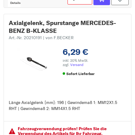
Details
Axialgelenk, Spurstange MERCEDES-
BENZ B-KLASSE
Art.-Nr. 20210191
| von F.BECKER
6,29 €
inkl. 20% MwSt.
zzgl.
Versand
Sofort Lieferbar
Länge Axialgelenk [mm]: 196 | Gewindemaß 1: MM12X1.5
Länge Axialgelenk [mm]: 196
RHT | Gewindemaß 2: MM14X1.5 RHT
Gewindemaß 1: MM12X1.5 RHT
Gewindemaß 2: MM14X1.5 RHT
Fahrzeugver­wendung prüfen! Prüfen Sie die
Verwendung des Artikels für Ihr Fahrzeug.