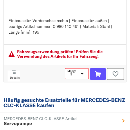
Einbauseite: Vorderachse rechts | Einbauseite: außen |
Einbauseite: Vorderachse rechts
paarige Artikelnummer: 0 986 140 461 | Material: Stahl |
Einbauseite: außen
Länge [mm]: 195
paarige Artikelnummer: 0 986 140 461
Material: Stahl
Länge [mm]: 195
Fahrzeugver­wendung prüfen! Prüfen Sie die
Verwendung des Artikels für Ihr Fahrzeug.
Menge
Details
Häufig gesuchte Ersatzteile für MERCEDES-BENZ
CLC-KLASSE kaufen
MERCEDES-BENZ CLC-KLASSE Artikel
Servopumpe