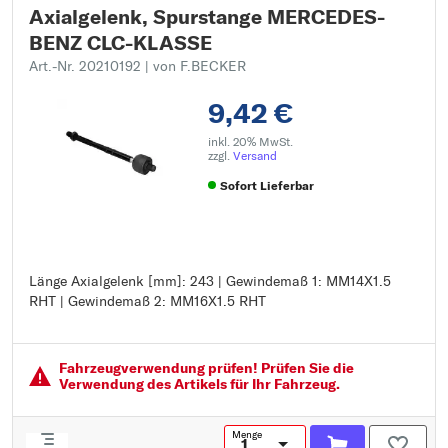
Axialgelenk, Spurstange MERCEDES-
BENZ CLC-KLASSE
Art.-Nr. 20210192
| von F.BECKER
9,42 €
inkl. 20% MwSt.
zzgl.
Versand
Sofort Lieferbar
Länge Axialgelenk [mm]: 243 | Gewindemaß 1: MM14X1.5
Länge Axialgelenk [mm]: 243
RHT | Gewindemaß 2: MM16X1.5 RHT
Gewindemaß 1: MM14X1.5 RHT
Gewindemaß 2: MM16X1.5 RHT
Fahrzeugver­wendung prüfen! Prüfen Sie die
Verwendung des Artikels für Ihr Fahrzeug.
Menge