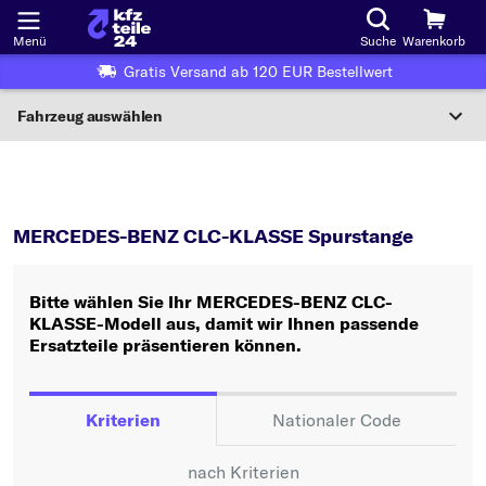
Menü
Suche
Warenkorb
Gratis Versand ab 120 EUR Bestellwert
Fahrzeug auswählen
Nationaler Code
CLC-KLASSE
Spurstange
Wo finde ich die?
MERCEDES-BENZ CLC-KLASSE Spurstange
Fahrzeug auswählen
Bitte wählen Sie Ihr MERCEDES-BENZ CLC-
Oder
KLASSE-Modell aus, damit wir Ihnen passende
Ersatzteile präsentieren können.
Oder Fahrzeugauswahl nach Kriterien:
Hersteller wählen
Kriterien
Nationaler Code
Modell wählen
nach Kriterien