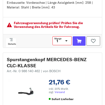
Einbauseite: Vorderachse | Länge Axialgelenk [mm]: 258 |
Einbauseite: Vorderachse
Material: Stahl | Breite [mm]: 43
Länge Axialgelenk [mm]: 258
Material: Stahl
Breite [mm]: 43
Fahrzeugver­wendung prüfen! Prüfen Sie die
Verwendung des Artikels für Ihr Fahrzeug.
Menge
Details
Spurstangenkopf MERCEDES-BENZ
CLC-KLASSE
Art.-Nr. 0 986 140 462
| von BOSCH
21,76 €
inkl. 20% MwSt.
zzgl.
Versand
Sofort Lieferbar