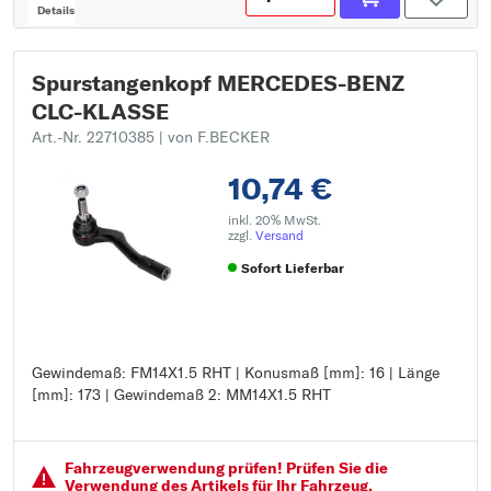
Details
Spurstangenkopf MERCEDES-BENZ
CLC-KLASSE
Art.-Nr. 22710385
| von F.BECKER
10,74 €
inkl. 20% MwSt.
zzgl.
Versand
Sofort Lieferbar
Gewindemaß: FM14X1.5 RHT | Konusmaß [mm]: 16 | Länge
Gewindemaß: FM14X1.5 RHT
[mm]: 173 | Gewindemaß 2: MM14X1.5 RHT
Konusmaß [mm]: 16
Länge [mm]: 173
Gewindemaß 2: MM14X1.5 RHT
Fahrzeugver­wendung prüfen! Prüfen Sie die
Verwendung des Artikels für Ihr Fahrzeug.