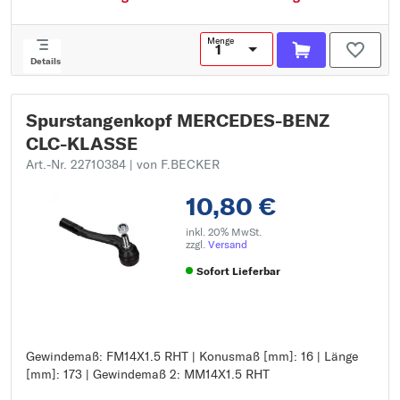
Menge
Details
Spurstangenkopf MERCEDES-BENZ
CLC-KLASSE
Art.-Nr. 22710384
| von F.BECKER
10,80 €
inkl. 20% MwSt.
zzgl.
Versand
Sofort Lieferbar
Gewindemaß: FM14X1.5 RHT | Konusmaß [mm]: 16 | Länge
Gewindemaß: FM14X1.5 RHT
[mm]: 173 | Gewindemaß 2: MM14X1.5 RHT
Konusmaß [mm]: 16
Länge [mm]: 173