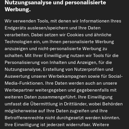
Nutzungsanalyse und personalisierte
Werbung.
Wir verwenden Tools, mit denen wir Informationen Ihres
Endgeräts auslesen/speichern und Ihre Daten
verarbeiten. Dabei setzen wir Cookies und ähnliche
Technologien ein, um Ihnen personalisierte Werbung
kfzteile24.de
carpardoo.nl
carpardoo.fr
anzuzeigen und nicht-personalisierte Werbung zu
carpardoo.dk
schalten. Mit Ihrer Einwilligung nutzen wir Tools für die
Personalisierung von Inhalten und Anzeigen, für die
Nutzungsanalyse, Erstellung von Nutzerprofilen und
Auswertung unserer Werbekampagnen sowie für Social-
Die hier dargestellten Daten, insbesondere die gesamte Datenbank, dürfen
Media-Funktionen. Ihre Daten werden auch an unsere
nicht vervielfältigt werden. Die Vervielfältigung und Verbreitung der Daten und
Werbepartner weitergegeben und gegebenenfalls mit
der Datenbank ohne vorherige Einwilligung von TecAlliance und/oder die
Einbeziehung Dritter in solche Aktivitäten ist streng verboten. Jegliche
weiteren Daten zusammengeführt. Ihre Einwilligung
unautorisierte Nutzung von Inhalten stellt eine Verletzung des Urheberrechts
umfasst die Übermittlung in Drittländer, wobei Behörden
dar und kann rechtliche Schritte nach sich ziehen.
möglicherweise auf Ihre Daten zugreifen und Ihre
Vertrag widerrufen
Betroffenenrechte nicht durchgesetzt werden könnten.
Ihre Einwilligung ist jederzeit widerrufbar. Weitere