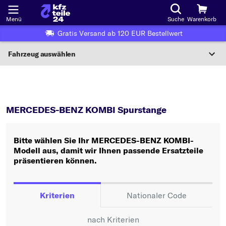
Menü
Suche
Warenkorb
Gratis Versand ab 120 EUR Bestellwert
Fahrzeug auswählen
Nationaler Code
KOMBI
Spurstange
Wo finde ich die?
MERCEDES-BENZ KOMBI Spurstange
Fahrzeug auswählen
Bitte wählen Sie Ihr MERCEDES-BENZ KOMBI-
Oder
Modell aus, damit wir Ihnen passende Ersatzteile
präsentieren können.
Oder Fahrzeugauswahl nach Kriterien:
Hersteller wählen
Kriterien
Nationaler Code
Modell wählen
nach Kriterien