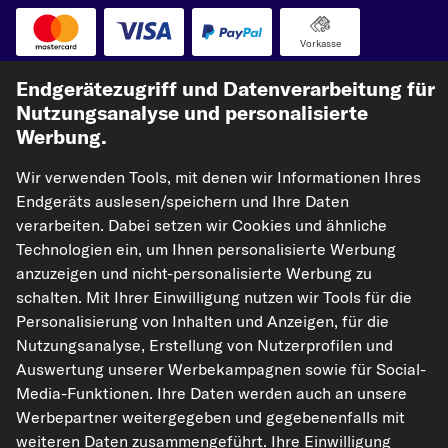
Vorkasse
Endgerätezugriff und Datenverarbeitung für
Unsere Versandpartner
Nutzungsanalyse und personalisierte
Werbung.
Wir verwenden Tools, mit denen wir Informationen Ihres
Endgeräts auslesen/speichern und Ihre Daten
verarbeiten. Dabei setzen wir Cookies und ähnliche
Technologien ein, um Ihnen personalisierte Werbung
anzuzeigen und nicht-personalisierte Werbung zu
kfzteile24.de
carpardoo.nl
carpardoo.fr
schalten. Mit Ihrer Einwilligung nutzen wir Tools für die
carpardoo.dk
Personalisierung von Inhalten und Anzeigen, für die
Nutzungsanalyse, Erstellung von Nutzerprofilen und
Auswertung unserer Werbekampagnen sowie für Social-
Media-Funktionen. Ihre Daten werden auch an unsere
Die hier dargestellten Daten, insbesondere die gesamte Datenbank, dürfen
Werbepartner weitergegeben und gegebenenfalls mit
nicht vervielfältigt werden. Die Vervielfältigung und Verbreitung der Daten und
weiteren Daten zusammengeführt. Ihre Einwilligung
der Datenbank ohne vorherige Einwilligung von TecAlliance und/oder die