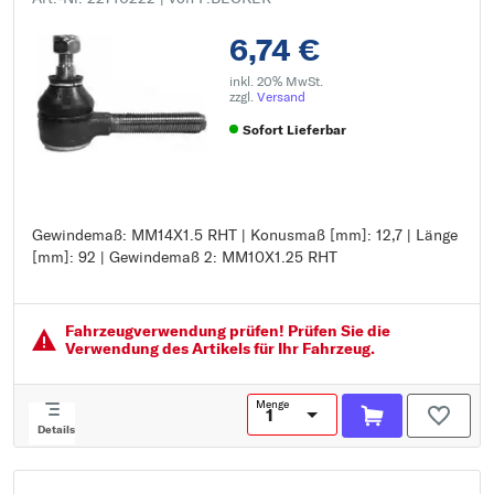
6,74 €
inkl. 20% MwSt.
zzgl.
Versand
Sofort Lieferbar
Gewindemaß: MM14X1.5 RHT | Konusmaß [mm]: 12,7 | Länge
Gewindemaß: MM14X1.5 RHT
[mm]: 92 | Gewindemaß 2: MM10X1.25 RHT
Konusmaß [mm]: 12,7
Länge [mm]: 92
Gewindemaß 2: MM10X1.25 RHT
Fahrzeugver­wendung prüfen! Prüfen Sie die
Verwendung des Artikels für Ihr Fahrzeug.
Menge
Details