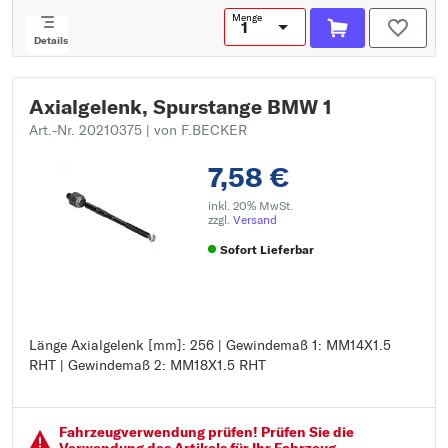
Menge
Details
Axialgelenk, Spurstange BMW 1
Art.-Nr. 20210375
| von F.BECKER
7,58 €
inkl. 20% MwSt.
zzgl.
Versand
Sofort Lieferbar
Länge Axialgelenk [mm]: 256 | Gewindemaß 1: MM14X1.5
Länge Axialgelenk [mm]: 256
RHT | Gewindemaß 2: MM18X1.5 RHT
Gewindemaß 1: MM14X1.5 RHT
Gewindemaß 2: MM18X1.5 RHT
Fahrzeugver­wendung prüfen! Prüfen Sie die