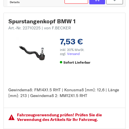
Details
Spurstangenkopf BMW 1
Art.-Nr. 22710225
| von F.BECKER
7,53 €
inkl. 20% MwSt.
zzgl.
Versand
Sofort Lieferbar
Gewindemaß: FM14X1.5 RHT | Konusmaß [mm]: 12,6 | Länge
Gewindemaß: FM14X1.5 RHT
[mm]: 213 | Gewindemaß 2: MM12X1.5 RHT
Konusmaß [mm]: 12,6
Länge [mm]: 213
Gewindemaß 2: MM12X1.5 RHT
Fahrzeugver­wendung prüfen! Prüfen Sie die
Verwendung des Artikels für Ihr Fahrzeug.