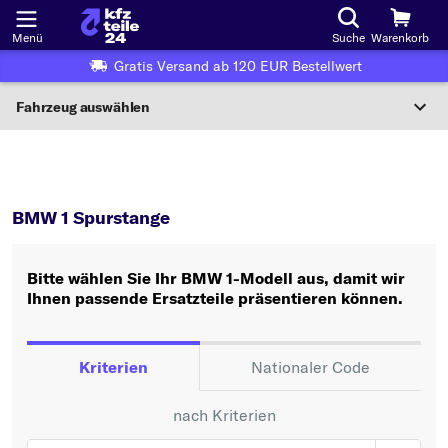
Menü
Suche
Warenkorb
Gratis Versand ab 120 EUR Bestellwert
Fahrzeug auswählen
Nationaler Code
1
Spurstange
Wo finde ich die?
BMW 1 Spurstange
Fahrzeug auswählen
Bitte wählen Sie Ihr BMW 1-Modell aus, damit wir
Oder
Ihnen passende Ersatzteile präsentieren können.
Oder Fahrzeugauswahl nach Kriterien:
Hersteller wählen
Kriterien
Nationaler Code
Modell wählen
nach Kriterien