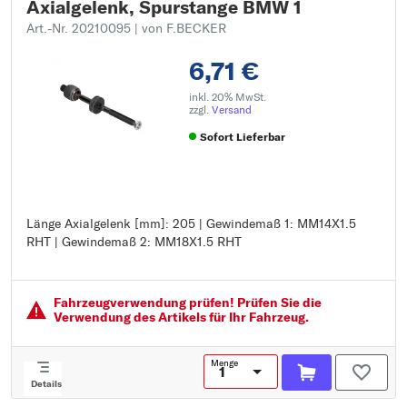
Axialgelenk, Spurstange BMW 1
Art.-Nr. 20210095
| von F.BECKER
6,71 €
inkl. 20% MwSt.
zzgl.
Versand
Sofort Lieferbar
Länge Axialgelenk [mm]: 205 | Gewindemaß 1: MM14X1.5
Länge Axialgelenk [mm]: 205
RHT | Gewindemaß 2: MM18X1.5 RHT
Gewindemaß 1: MM14X1.5 RHT
Gewindemaß 2: MM18X1.5 RHT
Fahrzeugver­wendung prüfen! Prüfen Sie die
Verwendung des Artikels für Ihr Fahrzeug.
Menge
Details