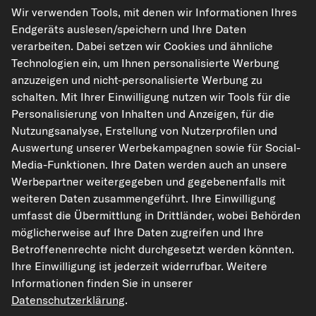
Wir verwenden Tools, mit denen wir Informationen Ihres
Endgeräts auslesen/speichern und Ihre Daten
verarbeiten. Dabei setzen wir Cookies und ähnliche
Technologien ein, um Ihnen personalisierte Werbung
kfzteile24.de
carpardoo.nl
carpardoo.fr
anzuzeigen und nicht-personalisierte Werbung zu
carpardoo.dk
schalten. Mit Ihrer Einwilligung nutzen wir Tools für die
Personalisierung von Inhalten und Anzeigen, für die
Nutzungsanalyse, Erstellung von Nutzerprofilen und
Auswertung unserer Werbekampagnen sowie für Social-
Die hier dargestellten Daten, insbesondere die gesamte Datenbank, dürfen
Media-Funktionen. Ihre Daten werden auch an unsere
nicht vervielfältigt werden. Die Vervielfältigung und Verbreitung der Daten und
Werbepartner weitergegeben und gegebenenfalls mit
der Datenbank ohne vorherige Einwilligung von TecAlliance und/oder die
Einbeziehung Dritter in solche Aktivitäten ist streng verboten. Jegliche
weiteren Daten zusammengeführt. Ihre Einwilligung
unautorisierte Nutzung von Inhalten stellt eine Verletzung des Urheberrechts
umfasst die Übermittlung in Drittländer, wobei Behörden
dar und kann rechtliche Schritte nach sich ziehen.
möglicherweise auf Ihre Daten zugreifen und Ihre
Vertrag widerrufen
Betroffenenrechte nicht durchgesetzt werden könnten.
Ihre Einwilligung ist jederzeit widerrufbar. Weitere
Informationen finden Sie in unserer
© 2026 kfzteile24 GmbH - Alle Rechte vorbehalten.
Datenschutzerklärung
.