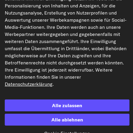
Personalisierung von Inhalten und Anzeigen, für die
Nutzungsanalyse, Erstellung von Nutzerprofilen und
Auswertung unserer Werbekampagnen sowie für Social-
Die hier dargestellten Daten, insbesondere die gesamte Datenbank, dürfen
Media-Funktionen. Ihre Daten werden auch an unsere
nicht vervielfältigt werden. Die Vervielfältigung und Verbreitung der Daten und
Werbepartner weitergegeben und gegebenenfalls mit
der Datenbank ohne vorherige Einwilligung von TecAlliance und/oder die
Einbeziehung Dritter in solche Aktivitäten ist streng verboten. Jegliche
weiteren Daten zusammengeführt. Ihre Einwilligung
unautorisierte Nutzung von Inhalten stellt eine Verletzung des Urheberrechts
umfasst die Übermittlung in Drittländer, wobei Behörden
dar und kann rechtliche Schritte nach sich ziehen.
möglicherweise auf Ihre Daten zugreifen und Ihre
Vertrag widerrufen
Betroffenenrechte nicht durchgesetzt werden könnten.
Ihre Einwilligung ist jederzeit widerrufbar. Weitere
Informationen finden Sie in unserer
© 2026 kfzteile24 GmbH - Alle Rechte vorbehalten.
Datenschutzerklärung
.
Alle zulassen
¹„Gratis Versand“ oder „ohne Versandkosten“ entsprechen dem Wegfall der
deutschen Versandkostenpauschale von 6,90 €.
Alle ablehnen