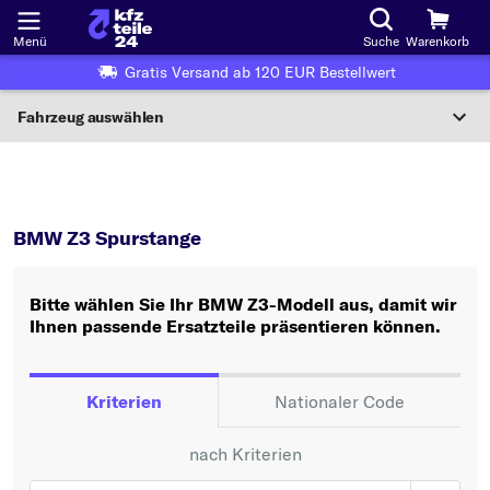
Menü
Suche
Warenkorb
Gratis Versand ab 120 EUR Bestellwert
Fahrzeug auswählen
Nationaler Code
Z3
Spurstange
Wo finde ich die?
BMW Z3 Spurstange
Fahrzeug auswählen
Bitte wählen Sie Ihr BMW Z3-Modell aus, damit wir
Oder
Ihnen passende Ersatzteile präsentieren können.
Oder Fahrzeugauswahl nach Kriterien:
Hersteller wählen
Kriterien
Nationaler Code
Modell wählen
nach Kriterien