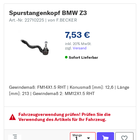
Spurstangenkopf BMW Z3
Art.-Nr. 22710225
| von F.BECKER
7,53 €
inkl. 20% MwSt.
zzgl.
Versand
Sofort Lieferbar
Gewindemaß: FM14X1.5 RHT | Konusmaß [mm]: 12,6 | Länge
Gewindemaß: FM14X1.5 RHT
[mm]: 213 | Gewindemaß 2: MM12X1.5 RHT
Konusmaß [mm]: 12,6
Länge [mm]: 213
Gewindemaß 2: MM12X1.5 RHT
Fahrzeugver­wendung prüfen! Prüfen Sie die
Verwendung des Artikels für Ihr Fahrzeug.
Menge