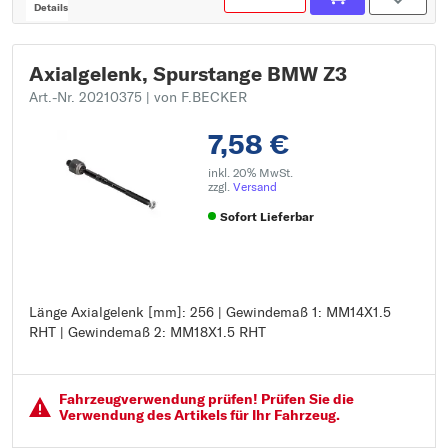
Details
Axialgelenk, Spurstange BMW Z3
Art.-Nr. 20210375
| von F.BECKER
7,58 €
inkl. 20% MwSt.
zzgl.
Versand
Sofort Lieferbar
Länge Axialgelenk [mm]: 256 | Gewindemaß 1: MM14X1.5
Länge Axialgelenk [mm]: 256
RHT | Gewindemaß 2: MM18X1.5 RHT
Gewindemaß 1: MM14X1.5 RHT
Gewindemaß 2: MM18X1.5 RHT
Fahrzeugver­wendung prüfen! Prüfen Sie die
Verwendung des Artikels für Ihr Fahrzeug.