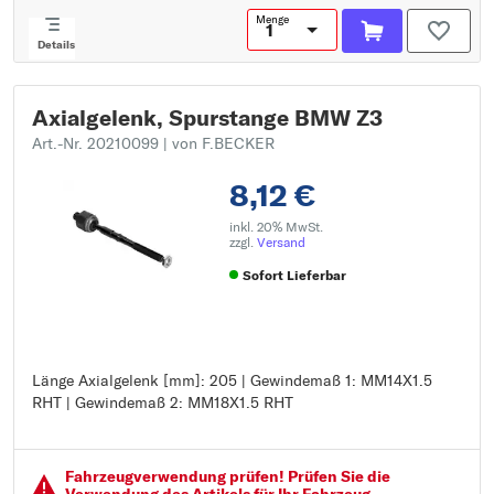
Menge
Details
Axialgelenk, Spurstange BMW Z3
Art.-Nr. 20210099
| von F.BECKER
8,12 €
inkl. 20% MwSt.
zzgl.
Versand
Sofort Lieferbar
Länge Axialgelenk [mm]: 205 | Gewindemaß 1: MM14X1.5
Länge Axialgelenk [mm]: 205
RHT | Gewindemaß 2: MM18X1.5 RHT
Gewindemaß 1: MM14X1.5 RHT
Gewindemaß 2: MM18X1.5 RHT
Fahrzeugver­wendung prüfen! Prüfen Sie die