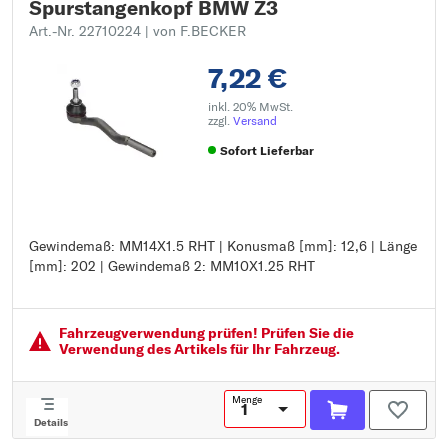
Spurstangenkopf BMW Z3
Art.-Nr. 22710224
| von F.BECKER
7,22 €
inkl. 20% MwSt.
zzgl.
Versand
Sofort Lieferbar
Gewindemaß: MM14X1.5 RHT | Konusmaß [mm]: 12,6 | Länge
Gewindemaß: MM14X1.5 RHT
[mm]: 202 | Gewindemaß 2: MM10X1.25 RHT
Konusmaß [mm]: 12,6
Länge [mm]: 202
Gewindemaß 2: MM10X1.25 RHT
Fahrzeugver­wendung prüfen! Prüfen Sie die
Verwendung des Artikels für Ihr Fahrzeug.
Menge
Details