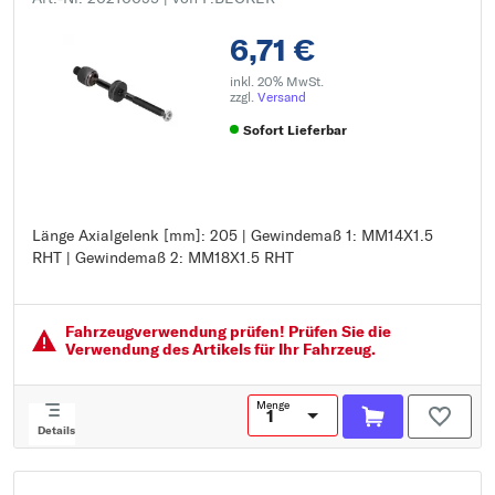
6,71 €
inkl. 20% MwSt.
zzgl.
Versand
Sofort Lieferbar
Länge Axialgelenk [mm]: 205 | Gewindemaß 1: MM14X1.5
Länge Axialgelenk [mm]: 205
RHT | Gewindemaß 2: MM18X1.5 RHT
Gewindemaß 1: MM14X1.5 RHT
Gewindemaß 2: MM18X1.5 RHT
Fahrzeugver­wendung prüfen! Prüfen Sie die
Verwendung des Artikels für Ihr Fahrzeug.
Menge
Details