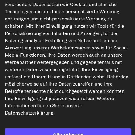
verarbeiten. Dabei setzen wir Cookies und ähnliche
Technologien ein, um Ihnen personalisierte Werbung
kfzteile24.de
carpardoo.nl
carpardoo.fr
anzuzeigen und nicht-personalisierte Werbung zu
carpardoo.dk
schalten. Mit Ihrer Einwilligung nutzen wir Tools für die
Personalisierung von Inhalten und Anzeigen, für die
Nutzungsanalyse, Erstellung von Nutzerprofilen und
Auswertung unserer Werbekampagnen sowie für Social-
Die hier dargestellten Daten, insbesondere die gesamte Datenbank, dürfen
Media-Funktionen. Ihre Daten werden auch an unsere
nicht vervielfältigt werden. Die Vervielfältigung und Verbreitung der Daten und
Werbepartner weitergegeben und gegebenenfalls mit
der Datenbank ohne vorherige Einwilligung von TecAlliance und/oder die
Einbeziehung Dritter in solche Aktivitäten ist streng verboten. Jegliche
weiteren Daten zusammengeführt. Ihre Einwilligung
unautorisierte Nutzung von Inhalten stellt eine Verletzung des Urheberrechts
umfasst die Übermittlung in Drittländer, wobei Behörden
dar und kann rechtliche Schritte nach sich ziehen.
möglicherweise auf Ihre Daten zugreifen und Ihre
Vertrag widerrufen
Betroffenenrechte nicht durchgesetzt werden könnten.
Ihre Einwilligung ist jederzeit widerrufbar. Weitere
Informationen finden Sie in unserer
© 2026 kfzteile24 GmbH - Alle Rechte vorbehalten.
Datenschutzerklärung
.
Alle zulassen