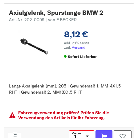
Axialgelenk, Spurstange BMW 2
Art.-Nr. 20210099
| von F.BECKER
8,12 €
inkl. 20% MwSt.
zzgl.
Versand
Sofort Lieferbar
Länge Axialgelenk [mm]: 205 | Gewindemaß 1: MM14X1.5
Länge Axialgelenk [mm]: 205
RHT | Gewindemaß 2: MM18X1.5 RHT
Gewindemaß 1: MM14X1.5 RHT
Gewindemaß 2: MM18X1.5 RHT
Fahrzeugver­wendung prüfen! Prüfen Sie die
Verwendung des Artikels für Ihr Fahrzeug.
Menge