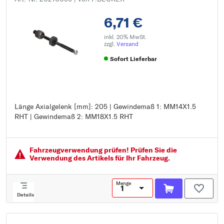
6,71 €
inkl. 20% MwSt.
zzgl.
Versand
Sofort Lieferbar
Länge Axialgelenk [mm]: 205 | Gewindemaß 1: MM14X1.5
Länge Axialgelenk [mm]: 205
RHT | Gewindemaß 2: MM18X1.5 RHT
Gewindemaß 1: MM14X1.5 RHT
Gewindemaß 2: MM18X1.5 RHT
Fahrzeugver­wendung prüfen! Prüfen Sie die
Verwendung des Artikels für Ihr Fahrzeug.
Menge
Details