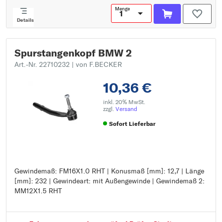
Menge
Details
Spurstangenkopf BMW 2
Art.-Nr. 22710232
| von F.BECKER
10,36 €
inkl. 20% MwSt.
zzgl.
Versand
Sofort Lieferbar
Gewindemaß: FM16X1.0 RHT | Konusmaß [mm]: 12,7 | Länge
Gewindemaß: FM16X1.0 RHT
[mm]: 232 | Gewindeart: mit Außengewinde | Gewindemaß 2:
Konusmaß [mm]: 12,7
MM12X1.5 RHT
Länge [mm]: 232
Gewindeart: mit Außengewinde
Gewindemaß 2: MM12X1.5 RHT