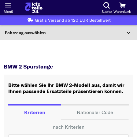
Menü
Suche
Warenkorb
Gratis Versand ab 120 EUR Bestellwert
Fahrzeug auswählen
Nationaler Code
2
Spurstange
Wo finde ich die?
BMW 2 Spurstange
Fahrzeug auswählen
Bitte wählen Sie Ihr BMW 2-Modell aus, damit wir
Oder
Ihnen passende Ersatzteile präsentieren können.
Oder Fahrzeugauswahl nach Kriterien:
Hersteller wählen
Kriterien
Nationaler Code
Modell wählen
nach Kriterien