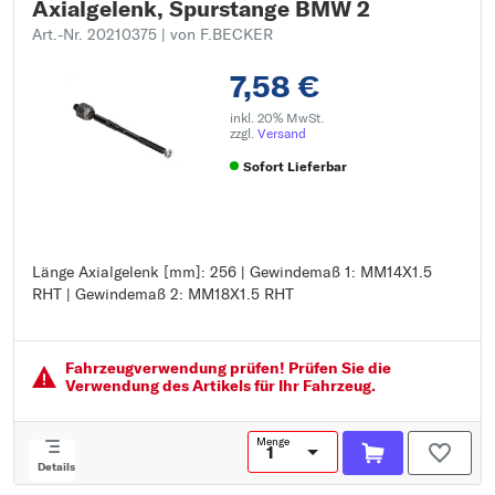
Axialgelenk, Spurstange BMW 2
Art.-Nr. 20210375
| von F.BECKER
7,58 €
inkl. 20% MwSt.
zzgl.
Versand
Sofort Lieferbar
Länge Axialgelenk [mm]: 256 | Gewindemaß 1: MM14X1.5
Länge Axialgelenk [mm]: 256
RHT | Gewindemaß 2: MM18X1.5 RHT
Gewindemaß 1: MM14X1.5 RHT
Gewindemaß 2: MM18X1.5 RHT
Fahrzeugver­wendung prüfen! Prüfen Sie die
Verwendung des Artikels für Ihr Fahrzeug.
Menge
Details