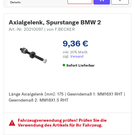
Details
Axialgelenk, Spurstange BMW 2
Art.-Nr. 20210097
| von F.BECKER
9,36 €
inkl. 20% MwSt.
zzgl.
Versand
Sofort Lieferbar
Länge Axialgelenk [mm]: 175 | Gewindemaß 1: MM16X1 RHT |
Länge Axialgelenk [mm]: 175
Gewindemaß 2: MM18X1.5 RHT
Gewindemaß 1: MM16X1 RHT
Gewindemaß 2: MM18X1.5 RHT
Fahrzeugver­wendung prüfen! Prüfen Sie die
Verwendung des Artikels für Ihr Fahrzeug.