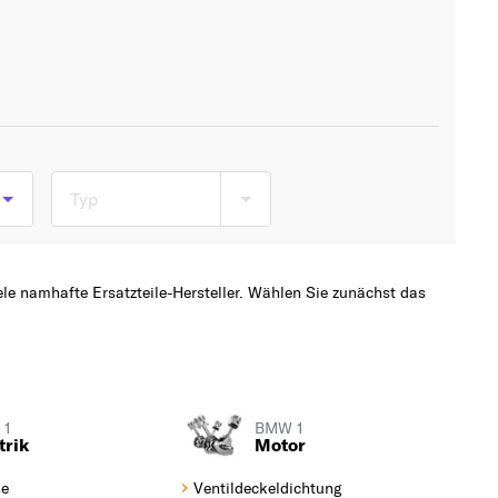
Typ
s
ele namhafte Ersatzteile-Hersteller. Wählen Sie zunächst das
is
 1
BMW 1
trik
Motor
ne
Ventildeckeldichtung