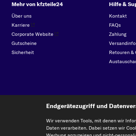
Mehr von kfzteile24
Hilfe & Su
Über uns
Kontakt
Karriere
FAQs
Corporate Website
Zahlung
Gutscheine
Versandinfo
Sicherheit
Retouren & 
Austauschar
Endgerätezugriff und Datenver
Wir verwenden Tools, mit denen wir Info
Die hier dargestellten Daten, insbesondere die gesamte Datenbank, dürfen nic
Daten verarbeiten. Dabei setzen wir Coo
Einbeziehung Dritter in solche Aktivitäten ist streng verboten. Jegliche unaut
Werbung anzuzeigen und nicht-personalis