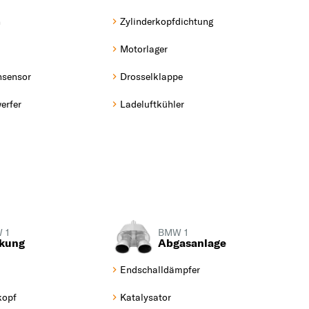
n
Zylinderkopfdichtung
Motorlager
nsensor
Drosselklappe
erfer
Ladeluftkühler
 1
BMW 1
kung
Abgasanlage
Endschalldämpfer
kopf
Katalysator