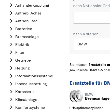
Anhängerkupplung
nach Nationaler Co
Antrieb: Achse
Antrieb: Rad
Batterien
nach Kriterien
Bremsanlage
BMW
Elektrik
Filter
TOP 5 HERSTELLER
Getriebe
VW
Sie müssen
Ersatzteile 
Heizung
gewünschte BMW 1-Modell 
OPEL
Informationssysteme
MERCEDES-BEN
Ersatzteile für 
Innenausstattung
FORD
Karosserie
AUDI
BMW 1
Bremsanlage
Klimaanlage
A
Komfortsysteme
Hauptbremszylinder
ALFA ROMEO