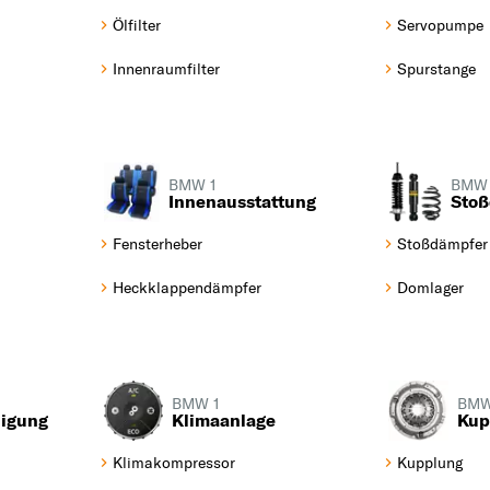
8
Ölfilter
Servopumpe
I
i3
Innenraumfilter
Spurstange
X
X1
X3
BMW 1
BMW 
Innenausstattung
Sto
X4
X5
Z
Fensterheber
Stoßdämpfer
X6
Heckklappendämpfer
Domlager
Z
Z1
Z3
BMW 1
BMW
Z4
nigung
Klimaanlage
Kup
Klimakompressor
Kupplung