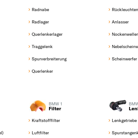
1 Coupe (E82) ab
1
Radnabe
Rückleuchte
10/2006 bis 10/2013
2
Radlager
Anlasser
2
Querlenkerlager
Nockenwelle
3
3
Traggelenk
Nebelscheinw
4
Spurverbreiterung
Scheinwerfer
4
Querlenker
5
5
6
6
BMW 1
BMW
Filter
Len
7
7
Kraftstofffilter
Lenkgetriebe
8
l)
Luftfilter
Spurstangen