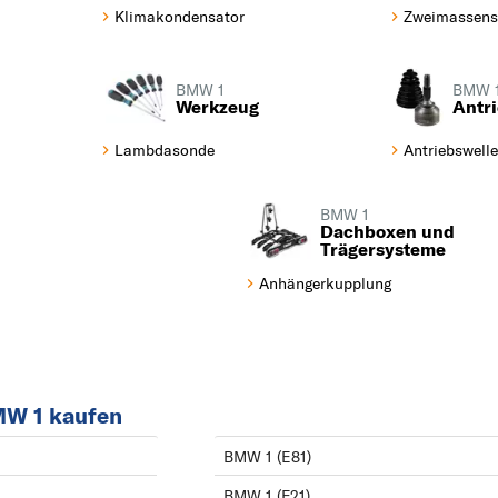
Klimakondensator
Zweimassens
BMW 1
BMW 
Werkzeug
Antri
Lambdasonde
Antriebswelle
BMW 1
Dachboxen und
Trägersysteme
Anhängerkupplung
BMW 1 kaufen
BMW 1 (E81)
BMW 1 (F21)