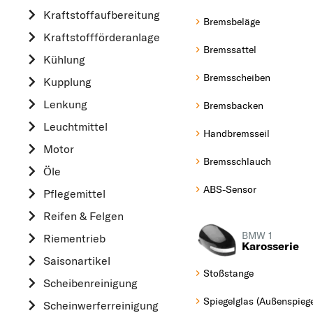
Kraftstoff­aufbereitung
AUDI
Bremsbeläge
Kraftstoff­förderanlage
B
Bremssattel
Kühlung
BMW
Bremsscheiben
Kupplung
C
CHEVROLET
Lenkung
Bremsbacken
CITROËN
Leuchtmittel
Handbremsseil
D
Motor
Bremsschlauch
DACIA
Öle
DAIHATSU
ABS-Sensor
Pflegemittel
F
Reifen & Felgen
FIAT
BMW 1
Riementrieb
Karosserie
FORD
Saisonartikel
Stoßstange
H
Scheibenreinigung
HONDA
Spiegelglas (Außenspiege
Scheinwerferreinigung