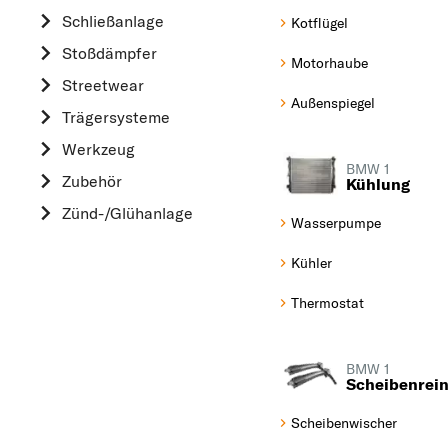
HYUNDAI
Schließanlage
Kotflügel
K
Stoßdämpfer
Motorhaube
KIA
Streetwear
L
Außenspiegel
Trägersysteme
LAND ROVER
Werkzeug
M
BMW 1
Zubehör
Kühlung
MAZDA
Zünd-/Glühanlage
MERCEDES-BEN
Wasserpumpe
MINI
Kühler
MITSUBISHI
Thermostat
N
NISSAN
BMW 1
O
Scheibenrei
OPEL
Scheibenwischer
P