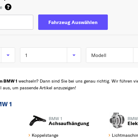
de
Fahrzeug Auswählen
1
Modell
1 (E81) ab 09/2006 bi
TOP 5 SERIEN
3
12/2011
am BMW 1
wechseln? Dann sind Sie bei uns genau richtig. Wir führen vi
aus, um passende Artikel anzuzeigen!
5
1 (E87) ab 02/2003 b
01/2013
Z
1
BMW 1
1 (F20) ab 11/2010
X3
1 (F21) ab 12/2011
X1
BMW 1
BMW
Achsaufhängung
Elek
1 Cabriolet (E88) ab
02
Koppelstange
03/2008 bis 12/2013
Lichtmaschi
1