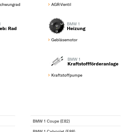
chwungrad
AGR-Ventil
1
BMW 1
eb: Rad
Heizung
Gebläsemotor
BMW 1
Kraftstoffförderanlage
Kraftstoffpumpe
BMW 1 Coupe (E82)
BMW 1 Cabriolet (E88)