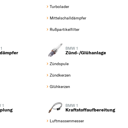
Turbolader
Mittelschalldämpfer
Rußpartikelfilter
1
BMW 1
ßdämpfer
Zünd-/Glühanlage
Zündspule
Zündkerzen
Glühkerzen
 1
BMW 1
plung
Kraftstoffaufbereitung
Luftmassenmesser