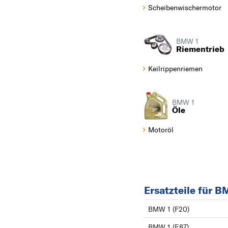
Scheibenwischermotor
PEUGEOT
PORSCHE
R
BMW 1
Riementrieb
RENAULT
Keilrippenriemen
S
SEAT
SKODA
BMW 1
Öle
SMART
Motoröl
SUBARU
SUZUKI
T
TOYOTA
Ersatzteile für 
V
BMW 1 (F20)
VOLVO
VW
BMW 1 (E87)