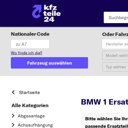
Nationaler Code
Oder Fahrz
Hersteller w
Wo finde ich die?
Modell wähl
Fahrzeug auswählen
Typ wählen
1
Startseite
BMW 1 Ersat
Alle Kategorien
Abgasanlage
Bitte wählen Sie Ih
Achsaufhängung
passende Ersatztei