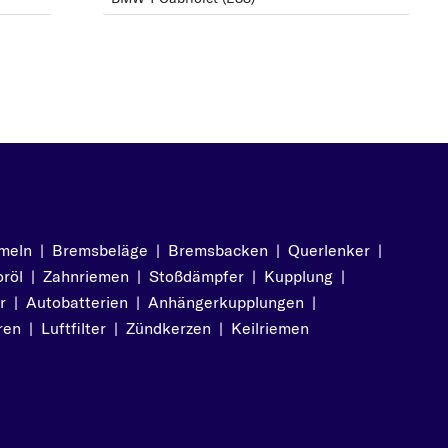
meln
|
Bremsbeläge
|
Bremsbacken
|
Querlenker
|
röl
|
Zahnriemen
|
Stoßdämpfer
|
Kupplung
|
r
|
Autobatterien
|
Anhängerkupplungen
|
ren
|
Luftfilter
|
Zündkerzen
|
Keilriemen