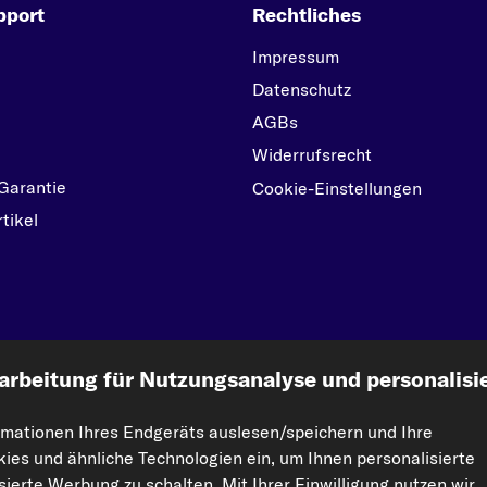
pport
Rechtliches
Impressum
Datenschutz
AGBs
Widerrufsrecht
Garantie
Cookie-Einstellungen
tikel
kfzteile24.de
arbeitung für Nutzungsanalyse und personalisi
rmationen Ihres Endgeräts auslesen/speichern und Ihre
ht vervielfältigt werden. Die Vervielfältigung und Verbreitung der Daten und der Da
kies und ähnliche Technologien ein, um Ihnen personalisierte
orisierte Nutzung von Inhalten stellt eine Verletzung des Urheberrechts dar und kann r
ierte Werbung zu schalten. Mit Ihrer Einwilligung nutzen wir