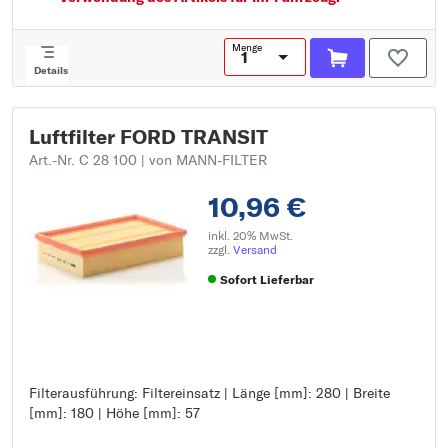
Menge
Details
Luftfilter FORD TRANSIT
Art.-Nr. C 28 100
| von MANN-FILTER
10,96 €
inkl. 20% MwSt.
zzgl.
Versand
Sofort Lieferbar
Filterausführung: Filtereinsatz | Länge [mm]: 280 | Breite
Filterausführung: Filtereinsatz
[mm]: 180 | Höhe [mm]: 57
Länge [mm]: 280
Breite [mm]: 180