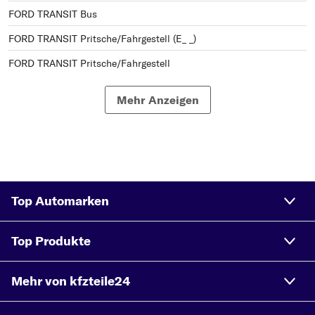
FORD TRANSIT Bus
FORD TRANSIT Pritsche/Fahrgestell (E_ _)
FORD TRANSIT Pritsche/Fahrgestell
FORD TRANSIT Pritsche/Fahrgestell (T_ _)
Mehr Anzeigen
FORD TRANSIT Bus (V_ _)
FORD TRANSIT Kasten (81E)
FORD TRANSIT Bus (T_ _)
FORD TRANSIT Bus (72E, 73E)
Top Automarken
FORD TRANSIT Pritsche/Fahrgestell (V_ _)
FORD TRANSIT Kasten (V_ _)
Top Produkte
FORD TRANSIT 55- Kasten
Mehr von kfzteile24
FORD TRANSIT Kasten (72E, 71E)