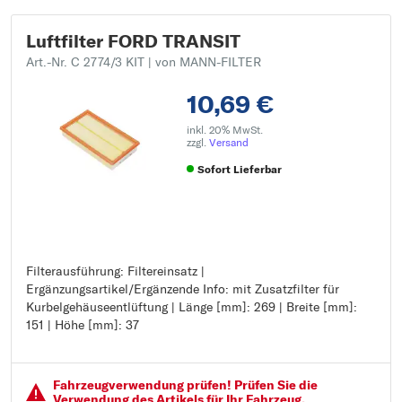
Luftfilter FORD TRANSIT
Art.-Nr. C 2774/3 KIT
| von MANN-FILTER
10,69 €
inkl. 20% MwSt.
zzgl.
Versand
Sofort Lieferbar
Filterausführung: Filtereinsatz |
Filterausführung: Filtereinsatz
Ergänzungsartikel/Ergänzende Info: mit Zusatzfilter für
Ergänzungsartikel/Ergänzende Info: mit Zusatzfilter für
Kurbelgehäuseentlüftung | Länge [mm]: 269 | Breite [mm]:
Kurbelgehäuseentlüftung
151 | Höhe [mm]: 37
Länge [mm]: 269
Breite [mm]: 151
Höhe [mm]: 37
Fahrzeugver­wendung prüfen! Prüfen Sie die
Verwendung des Artikels für Ihr Fahrzeug.