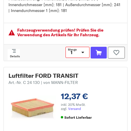
Innendurchmesser [mm]: 181 | Außendurchmesser [mm]: 241
Höhe [mm]: 95
| Innendurchmesser 1 [mm]: 181
Innendurchmesser [mm]: 181
Außendurchmesser [mm]: 241
Innendurchmesser 1 [mm]: 181
Fahrzeugver­wendung prüfen! Prüfen Sie die
Verwendung des Artikels für Ihr Fahrzeug.
Menge
Details
Luftfilter FORD TRANSIT
Art.-Nr. C 24 130
| von MANN-FILTER
12,37 €
inkl. 20% MwSt.
zzgl.
Versand
Sofort Lieferbar