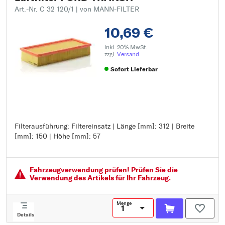
Art.-Nr. C 32 120/1
| von MANN-FILTER
10,69 €
inkl. 20% MwSt.
zzgl.
Versand
Sofort Lieferbar
Filterausführung: Filtereinsatz | Länge [mm]: 312 | Breite
Filterausführung: Filtereinsatz
[mm]: 150 | Höhe [mm]: 57
Länge [mm]: 312
Breite [mm]: 150
Höhe [mm]: 57
Fahrzeugver­wendung prüfen! Prüfen Sie die
Verwendung des Artikels für Ihr Fahrzeug.
Menge
Details