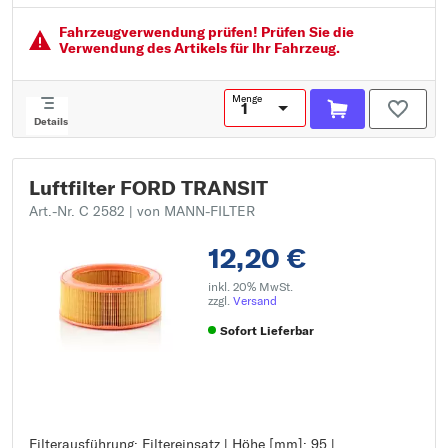
Höhe [mm]: 57
Fahrzeugver­wendung prüfen! Prüfen Sie die
Verwendung des Artikels für Ihr Fahrzeug.
Menge
Details
Luftfilter FORD TRANSIT
Art.-Nr. C 2582
| von MANN-FILTER
12,20 €
inkl. 20% MwSt.
zzgl.
Versand
Sofort Lieferbar
Filterausführung: Filtereinsatz | Höhe [mm]: 95 |
Filterausführung: Filtereinsatz