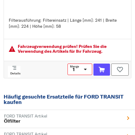
Filterausführung: Filtereinsatz | Länge [mm]: 241 | Breite
Filterausführung: Filtereinsatz
[mm]: 224 | Höhe [mm]: 58
Länge [mm]: 241
Breite [mm]: 224
Höhe [mm]: 58
Fahrzeugver­wendung prüfen! Prüfen Sie die
Verwendung des Artikels für Ihr Fahrzeug.
Menge
Details
Häufig gesuchte Ersatzteile für FORD TRANSIT
kaufen
FORD TRANSIT Artikel
Ölfilter
FORD TRANSIT Artikel