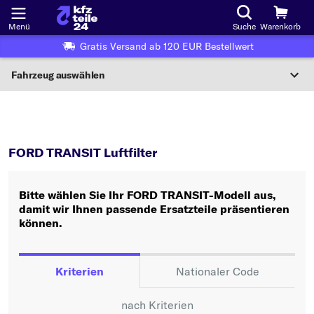
Menü
Suche
Warenkorb
Gratis Versand ab 120 EUR Bestellwert
Fahrzeug auswählen
Nationaler Code
TRANSIT
Luftfilter
Wo finde ich die?
FORD TRANSIT Luftfilter
Fahrzeug auswählen
Bitte wählen Sie Ihr FORD TRANSIT-Modell aus,
Oder
damit wir Ihnen passende Ersatzteile präsentieren
können.
Oder Fahrzeugauswahl nach Kriterien:
Hersteller wählen
Kriterien
Nationaler Code
Modell wählen
nach Kriterien