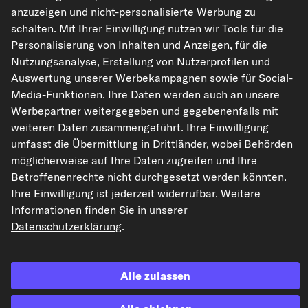
kfzteile24.de
carpardoo.nl
carpardoo.fr
anzuzeigen und nicht-personalisierte Werbung zu
carpardoo.dk
schalten. Mit Ihrer Einwilligung nutzen wir Tools für die
Personalisierung von Inhalten und Anzeigen, für die
Nutzungsanalyse, Erstellung von Nutzerprofilen und
Auswertung unserer Werbekampagnen sowie für Social-
Die hier dargestellten Daten, insbesondere die gesamte Datenbank, dürfen
Media-Funktionen. Ihre Daten werden auch an unsere
nicht vervielfältigt werden. Die Vervielfältigung und Verbreitung der Daten und
der Datenbank ohne vorherige Einwilligung von TecAlliance und/oder die
Werbepartner weitergegeben und gegebenenfalls mit
Einbeziehung Dritter in solche Aktivitäten ist streng verboten. Jegliche
weiteren Daten zusammengeführt. Ihre Einwilligung
unautorisierte Nutzung von Inhalten stellt eine Verletzung des Urheberrechts
dar und kann rechtliche Schritte nach sich ziehen.
umfasst die Übermittlung in Drittländer, wobei Behörden
möglicherweise auf Ihre Daten zugreifen und Ihre
Vertrag widerrufen
Betroffenenrechte nicht durchgesetzt werden könnten.
Ihre Einwilligung ist jederzeit widerrufbar. Weitere
Informationen finden Sie in unserer
© 2026 kfzteile24 GmbH - Alle Rechte vorbehalten.
Datenschutzerklärung
.
Alle zulassen
¹„Gratis Versand“ oder „ohne Versandkosten“ entsprechen dem Wegfall der
deutschen Versandkostenpauschale von 6,90 €.