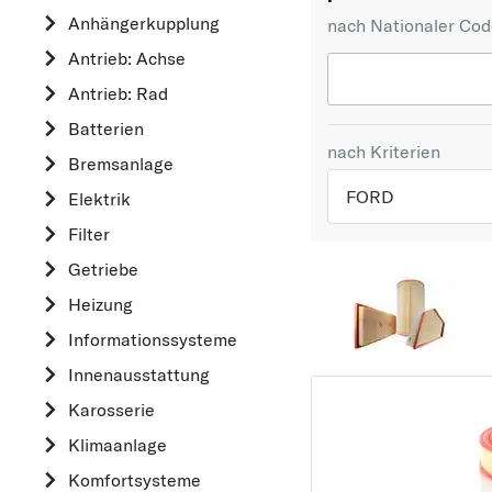
Anhängerkupplung
nach Nationaler Co
Antrieb: Achse
Antrieb: Rad
Batterien
nach Kriterien
Bremsanlage
FORD
Elektrik
Filter
TOP 5 HERSTELLER
Getriebe
VW
Heizung
OPEL
Informationssysteme
MERCEDES-BEN
Innenausstattung
FORD
Karosserie
AUDI
Klimaanlage
A
Komfortsysteme
ALFA ROMEO