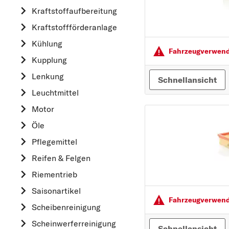
Kraftstoff­aufbereitung
AUDI
Kraftstoff­förderanlage
B
Kühlung
BMW
Fahrzeugver­wendu
Kupplung
C
CHEVROLET
Lenkung
Schnellansicht
CITROËN
Leuchtmittel
D
Motor
DACIA
Öle
DAIHATSU
Pflegemittel
F
Reifen & Felgen
FIAT
Riementrieb
FORD
Saisonartikel
Fahrzeugver­wendu
H
Scheibenreinigung
HONDA
Scheinwerferreinigung
Schnellansicht