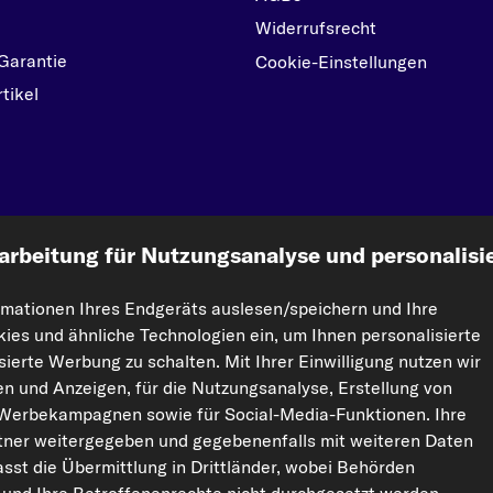
Widerrufsrecht
Garantie
Cookie-Einstellungen
tikel
kfzteile24.de
arbeitung für Nutzungsanalyse und personalisi
rmationen Ihres Endgeräts auslesen/speichern und Ihre
ht vervielfältigt werden. Die Vervielfältigung und Verbreitung der Daten und der Da
kies und ähnliche Technologien ein, um Ihnen personalisierte
orisierte Nutzung von Inhalten stellt eine Verletzung des Urheberrechts dar und kann r
ierte Werbung zu schalten. Mit Ihrer Einwilligung nutzen wir
ten und Anzeigen, für die Nutzungsanalyse, Erstellung von
 Werbekampagnen sowie für Social-Media-Funktionen. Ihre
ner weitergegeben und gegebenenfalls mit weiteren Daten
sst die Übermittlung in Drittländer, wobei Behörden