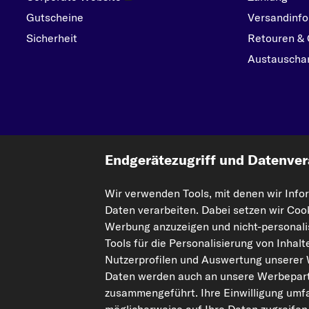
Gutscheine
Versandinfo
Sicherheit
Retouren & 
Austauschar
Endgerätezugriff und Datenver
Wir verwenden Tools, mit denen wir Info
Die hier dargestellten Daten, insbesondere die gesamte Datenbank, dürfen nic
Daten verarbeiten. Dabei setzen wir Coo
Einbeziehung Dritter in solche Aktivitäten ist streng verboten. Jegliche unaut
Werbung anzuzeigen und nicht-personalis
Tools für die Personalisierung von Inhal
Vertrag widerrufen
Nutzerprofilen und Auswertung unserer
Daten werden auch an unsere Werbepart
© 2026 kfzteile24 GmbH - Alle Rechte vorbehalten.
zusammengeführt. Ihre Einwilligung umfa