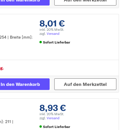
8,01 €
inkl. 20% MwSt.
zzgl.
Versand
 254 | Breite [mm]:
Sofort Lieferbar
Zur Detailseite
g.
In den Warenkorb
Auf den Merkzettel
8,93 €
inkl. 20% MwSt.
zzgl.
Versand
]: 211 |
Sofort Lieferbar