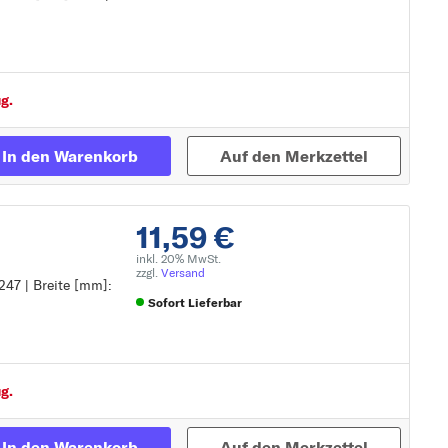
Zur Detailseite
C)
g.
G)
In den Warenkorb
Auf den Merkzettel
11,59 €
inkl. 20% MwSt.
zzgl.
Versand
247 | Breite [mm]:
Sofort Lieferbar
Zur Detailseite
g.
In den Warenkorb
Auf den Merkzettel