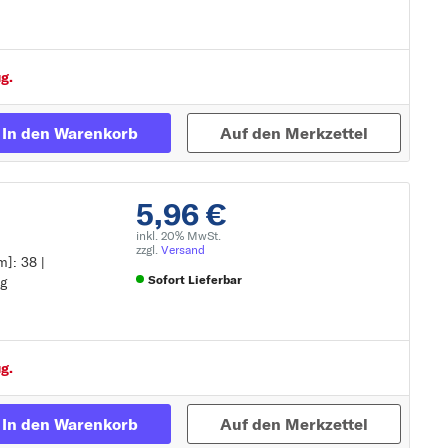
Zur Detailseite
g.
In den Warenkorb
Auf den Merkzettel
5,96 €
inkl. 20% MwSt.
zzgl.
Versand
m]: 38 |
Sofort Lieferbar
ig
Zur Detailseite
g.
In den Warenkorb
Auf den Merkzettel