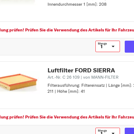
Innendurchmesser 1 [mm]: 208
Innendurchmesser [mm]: 208
01/1987 bis 03/1993
C
Außendurchmesser [mm]: 265
SIERRA Turnier (BN
C-MAX
Innendurchmesser 1 [mm]: 208
ab 08/1982 bis
CAPRI
ng prüfen! Prüfen Sie die Verwendung des Artikels für Ihr Fahrzeu
12/1986
COUGAR
SIERRA Turnier (BN
COURIER
Menge
ab 01/1987 bis
E
02/1993
ECOSPORT
Luftfilter FORD SIERRA
ESCORT
Art.-Nr. C 26 109
| von MANN-FILTER
ESCORT CLASSIC
Filterausführung: Filtereinsatz | Länge [mm]: 
Filterausführung: Filtereinsatz
F
211 | Höhe [mm]: 41
Länge [mm]: 247
Breite [mm]: 211
FIESTA
Höhe [mm]: 41
FOCUS
ng prüfen! Prüfen Sie die Verwendung des Artikels für Ihr Fahrzeu
FOCUS C-MAX
FUSION
Menge