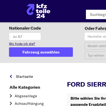
Nationaler Code
Oder Fahrz
Hersteller w
Wo finde ich die?
Modell wähl
Fahrzeug auswählen
Typ wählen
Startseite
FORD SIERRA
Alle Kategorien
Abgasanlage
Bitte wählen Sie I
Achsaufhängung
passende Ersatztei