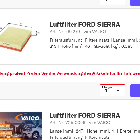
G
GALAXY
GRAND C-MAX
Luftfilter FORD SIERRA
K
Art.-Nr. 585279
| von VALEO
KA+
Filterausführung: Filtereinsatz | Länge [mm]:
Filterausführung: Filtereinsatz
213 | Höhe [mm]: 46 | Gewicht [kg]: 0,283
Länge [mm]: 254
KUGA
Breite [mm]: 213
Höhe [mm]: 46
M
Gewicht [kg]: 0,283
Z
MAVERICK
ng prüfen! Prüfen Sie die Verwendung des Artikels für Ihr Fahrzeu
MONDEO
Menge
O
ORION
P
Luftfilter FORD SIERRA
PUMA
Art.-Nr. V25-0096
| von VAICO
R
Länge [mm]: 247 | Höhe [mm]: 41 | Breite [mm
Länge [mm]: 247
RANGER
Filterausführung: Filtereinsatz
Höhe [mm]: 41