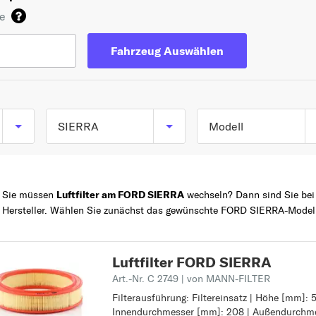
de
Fahrzeug Auswählen
SIERRA
Modell
SIERRA (GBG, GB4)
TOP 5 SERIEN
FOCUS
ab 01/1987 bis
Sie müssen
Luftfilter am FORD SIERRA
wechseln? Dann sind Sie bei u
02/1993
FIESTA
Hersteller. Wählen Sie zunächst das gewünschte FORD SIERRA-Modell
SIERRA Schrägheck
Z
MONDEO
(GBC) ab 08/1982 bi
KA+
Luftfilter FORD SIERRA
02/1987
KUGA
Art.-Nr. C 2749
| von MANN-FILTER
SIERRA Schrägheck
B
Filterausführung: Filtereinsatz | Höhe [mm]: 5
Filterausführung: Filtereinsatz
(GBC, GBG) ab
B-MAX
Innendurchmesser [mm]: 208 | Außendurchme
Höhe [mm]: 58