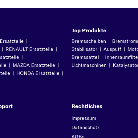
Top Produkte
satzteile
|
Bremsscheiben
|
Bremstrom
|
RENAULT Ersatzteile
|
Stabilisator
|
Auspuff
|
Moto
atzteile
|
Bremssattel
|
Innenraumfilte
ile
|
MAZDA Ersatzteile
|
Lichtmaschinen
|
Katalysato
teile
|
HONDA Ersatzteile
|
pport
Rechtliches
Impressum
Datenschutz
AGBs