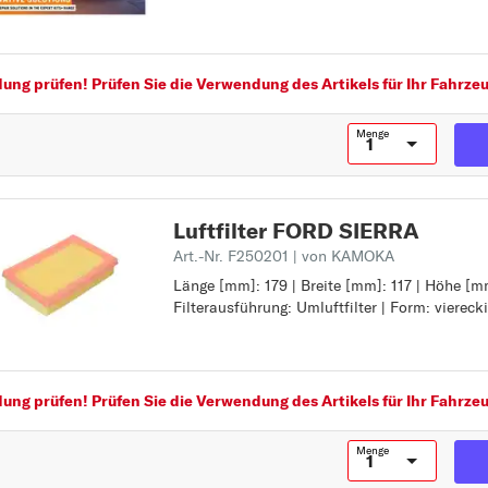
Breite [mm]: 211
S
Filterausführung: Filtereinsatz
S-MAX
ng prüfen! Prüfen Sie die Verwendung des Artikels für Ihr Fahrzeu
SCORPIO
SIERRA
Menge
STREET KA
T
TAUNUS
Luftfilter FORD SIERRA
TOURNEO CONNECT
Art.-Nr. F250201
| von KAMOKA
Länge [mm]: 179 | Breite [mm]: 117 | Höhe [m
Länge [mm]: 179
TOURNEO CONNECT
Filterausführung: Umluftfilter | Form: viereck
Breite [mm]: 117
/ GRAND TOURNEO
Höhe [mm]: 38
Filterausführung: Umluftfilter
CONNECT
Form: viereckig
TOURNEO COURIER
ng prüfen! Prüfen Sie die Verwendung des Artikels für Ihr Fahrzeu
TOURNEO CUSTOM
TRANSIT
Menge