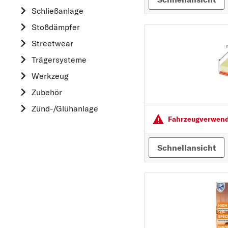
HYUNDAI
Schließanlage
K
Stoßdämpfer
KIA
Streetwear
L
Trägersysteme
LAND ROVER
Werkzeug
M
Zubehör
MAZDA
Zünd-/Glühanlage
MERCEDES-BEN
Fahrzeugver­wendu
MINI
MITSUBISHI
Schnellansicht
N
NISSAN
O
OPEL
P