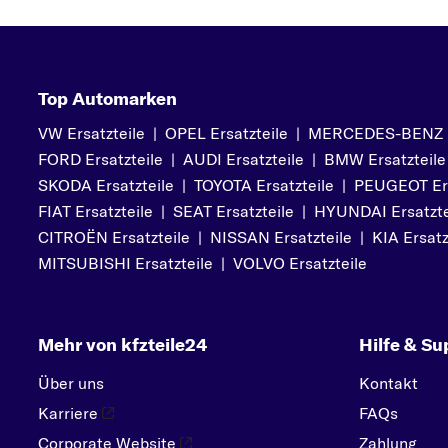
Top Automarken
VW Ersatzteile
|
OPEL Ersatzteile
|
MERCEDES-BENZ Er
FORD Ersatzteile
|
AUDI Ersatzteile
|
BMW Ersatzteile
SKODA Ersatzteile
|
TOYOTA Ersatzteile
|
PEUGEOT Ers
FIAT Ersatzteile
|
SEAT Ersatzteile
|
HYUNDAI Ersatzte
CITROËN Ersatzteile
|
NISSAN Ersatzteile
|
KIA Ersatz
MITSUBISHI Ersatzteile
|
VOLVO Ersatzteile
Mehr von kfzteile24
Hilfe & Su
Über uns
Kontakt
Karriere
FAQs
Corporate Website
Zahlung