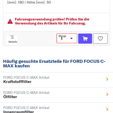
[mm]: 190 | Höhe [mm]: 50
Länge [mm]: 284
Breite [mm]: 190
Höhe [mm]: 50
Fahrzeugver­wendung prüfen! Prüfen Sie die
Verwendung des Artikels für Ihr Fahrzeug.
Menge
Details
Häufig gesuchte Ersatzteile für FORD FOCUS C-
MAX kaufen
FORD FOCUS C-MAX Artikel
Kraftstofffilter
FORD FOCUS C-MAX Artikel
Ölfilter
FORD FOCUS C-MAX Artikel
Innenraumfilter