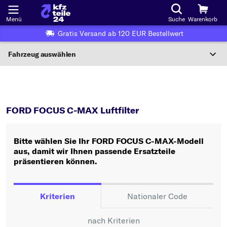
Menü
Suche
Warenkorb
Gratis Versand ab 120 EUR Bestellwert
Fahrzeug auswählen
Nationaler Code
FOCUS C-MAX
Luftfilter
Wo finde ich die?
FORD FOCUS C-MAX Luftfilter
Fahrzeug auswählen
Bitte wählen Sie Ihr FORD FOCUS C-MAX-Modell
Oder
aus, damit wir Ihnen passende Ersatzteile
präsentieren können.
Oder Fahrzeugauswahl nach Kriterien:
Hersteller wählen
Kriterien
Nationaler Code
Modell wählen
nach Kriterien