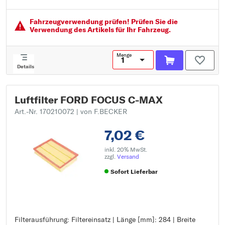
Höhe [mm]: 67
Fahrzeugver­wendung prüfen! Prüfen Sie die
Verwendung des Artikels für Ihr Fahrzeug.
Menge
Details
Luftfilter FORD FOCUS C-MAX
Art.-Nr. 170210072
| von F.BECKER
7,02 €
inkl. 20% MwSt.
zzgl.
Versand
Sofort Lieferbar
Filterausführung: Filtereinsatz | Länge [mm]: 284 | Breite
Filterausführung: Filtereinsatz