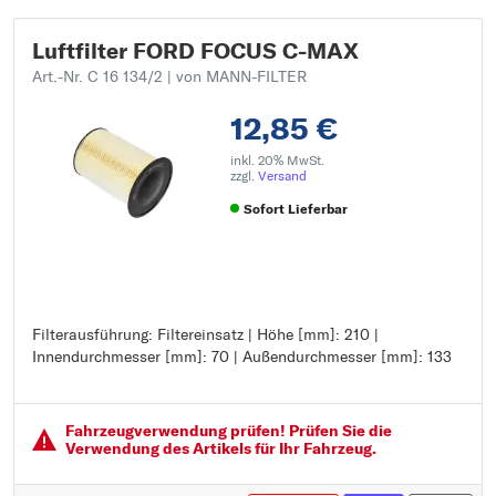
Luftfilter FORD FOCUS C-MAX
Art.-Nr. C 16 134/2
| von MANN-FILTER
12,85 €
inkl. 20% MwSt.
zzgl.
Versand
Sofort Lieferbar
Filterausführung: Filtereinsatz | Höhe [mm]: 210 |
Filterausführung: Filtereinsatz
Innendurchmesser [mm]: 70 | Außendurchmesser [mm]: 133
Höhe [mm]: 210
Innendurchmesser [mm]: 70
Außendurchmesser [mm]: 133
Fahrzeugver­wendung prüfen! Prüfen Sie die
Verwendung des Artikels für Ihr Fahrzeug.