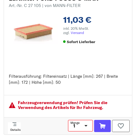
Art.-Nr. C 27 105
| von MANN-FILTER
11,03 €
inkl. 20% MwSt.
zzgl.
Versand
Sofort Lieferbar
Filterausführung: Filtereinsatz | Länge [mm]: 267 | Breite
Filterausführung: Filtereinsatz
[mm]: 172 | Höhe [mm]: 50
Länge [mm]: 267
Breite [mm]: 172
Höhe [mm]: 50
Fahrzeugver­wendung prüfen! Prüfen Sie die
Verwendung des Artikels für Ihr Fahrzeug.
Menge
Details