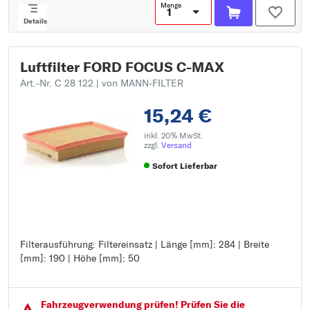
Menge
Details
Luftfilter FORD FOCUS C-MAX
Art.-Nr. C 28 122
| von MANN-FILTER
15,24 €
inkl. 20% MwSt.
zzgl.
Versand
Sofort Lieferbar
Filterausführung: Filtereinsatz | Länge [mm]: 284 | Breite
Filterausführung: Filtereinsatz
[mm]: 190 | Höhe [mm]: 50
Länge [mm]: 284
Breite [mm]: 190
Höhe [mm]: 50
Fahrzeugver­wendung prüfen! Prüfen Sie die