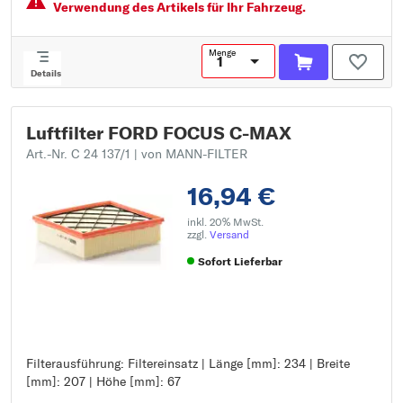
Verwendung des Artikels für Ihr Fahrzeug.
Menge
Details
Luftfilter FORD FOCUS C-MAX
Art.-Nr. C 24 137/1
| von MANN-FILTER
16,94 €
inkl. 20% MwSt.
zzgl.
Versand
Sofort Lieferbar
Filterausführung: Filtereinsatz | Länge [mm]: 234 | Breite
Filterausführung: Filtereinsatz
[mm]: 207 | Höhe [mm]: 67
Länge [mm]: 234
Breite [mm]: 207