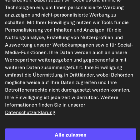
Technologien ein, um Ihnen personalisierte Werbung
kfzteile24.de
carpardoo.nl
carpardoo.fr
anzuzeigen und nicht-personalisierte Werbung zu
carpardoo.dk
schalten. Mit Ihrer Einwilligung nutzen wir Tools für die
Personalisierung von Inhalten und Anzeigen, für die
Nutzungsanalyse, Erstellung von Nutzerprofilen und
Auswertung unserer Werbekampagnen sowie für Social-
Die hier dargestellten Daten, insbesondere die gesamte Datenbank, dürfen
Media-Funktionen. Ihre Daten werden auch an unsere
nicht vervielfältigt werden. Die Vervielfältigung und Verbreitung der Daten und
Werbepartner weitergegeben und gegebenenfalls mit
der Datenbank ohne vorherige Einwilligung von TecAlliance und/oder die
Einbeziehung Dritter in solche Aktivitäten ist streng verboten. Jegliche
weiteren Daten zusammengeführt. Ihre Einwilligung
unautorisierte Nutzung von Inhalten stellt eine Verletzung des Urheberrechts
umfasst die Übermittlung in Drittländer, wobei Behörden
dar und kann rechtliche Schritte nach sich ziehen.
möglicherweise auf Ihre Daten zugreifen und Ihre
Vertrag widerrufen
Betroffenenrechte nicht durchgesetzt werden könnten.
Ihre Einwilligung ist jederzeit widerrufbar. Weitere
Informationen finden Sie in unserer
© 2026 kfzteile24 GmbH - Alle Rechte vorbehalten.
Datenschutzerklärung
.
Alle zulassen