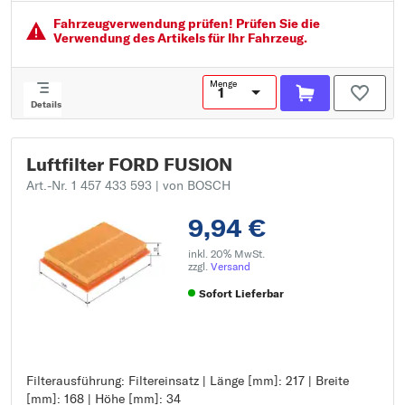
Menge: 1
Fahrzeugver­wendung prüfen! Prüfen Sie die
Verwendung des Artikels für Ihr Fahrzeug.
Menge
Details
Luftfilter FORD FUSION
Art.-Nr. 1 457 433 593
| von BOSCH
9,94 €
inkl. 20% MwSt.
zzgl.
Versand
Sofort Lieferbar
Filterausführung: Filtereinsatz | Länge [mm]: 217 | Breite
Filterausführung: Filtereinsatz
[mm]: 168 | Höhe [mm]: 34
Länge [mm]: 217