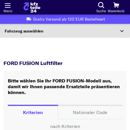
Menü
Suche
Warenkorb
Gratis Versand ab 120 EUR Bestellwert
Fahrzeug auswählen
Nationaler Code
FUSION
Luftfilter
Wo finde ich die?
FORD FUSION Luftfilter
Fahrzeug auswählen
Bitte wählen Sie Ihr FORD FUSION-Modell aus,
Oder
damit wir Ihnen passende Ersatzteile präsentieren
können.
Oder Fahrzeugauswahl nach Kriterien:
Hersteller wählen
Kriterien
Nationaler Code
Modell wählen
nach Kriterien