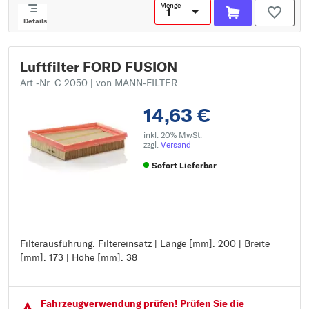
Menge
Details
Luftfilter FORD FUSION
Art.-Nr. C 2050
| von MANN-FILTER
14,63 €
inkl. 20% MwSt.
zzgl.
Versand
Sofort Lieferbar
Filterausführung: Filtereinsatz | Länge [mm]: 200 | Breite
Filterausführung: Filtereinsatz
[mm]: 173 | Höhe [mm]: 38
Länge [mm]: 200
Breite [mm]: 173
Höhe [mm]: 38
Fahrzeugver­wendung prüfen! Prüfen Sie die