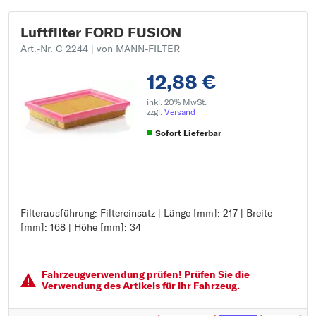
Luftfilter FORD FUSION
Art.-Nr. C 2244
| von MANN-FILTER
12,88 €
inkl. 20% MwSt.
zzgl.
Versand
Sofort Lieferbar
Filterausführung: Filtereinsatz | Länge [mm]: 217 | Breite
Filterausführung: Filtereinsatz
[mm]: 168 | Höhe [mm]: 34
Länge [mm]: 217
Breite [mm]: 168
Höhe [mm]: 34
Fahrzeugver­wendung prüfen! Prüfen Sie die
Verwendung des Artikels für Ihr Fahrzeug.