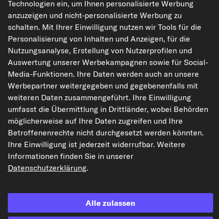
Technologien ein, um Ihnen personalisierte Werbung
kfzteile24.de
carpardoo.nl
carpardoo.fr
anzuzeigen und nicht-personalisierte Werbung zu
carpardoo.dk
schalten. Mit Ihrer Einwilligung nutzen wir Tools für die
Personalisierung von Inhalten und Anzeigen, für die
Nutzungsanalyse, Erstellung von Nutzerprofilen und
Auswertung unserer Werbekampagnen sowie für Social-
Die hier dargestellten Daten, insbesondere die gesamte Datenbank, dürfen
Media-Funktionen. Ihre Daten werden auch an unsere
nicht vervielfältigt werden. Die Vervielfältigung und Verbreitung der Daten und
Werbepartner weitergegeben und gegebenenfalls mit
der Datenbank ohne vorherige Einwilligung von TecAlliance und/oder die
Einbeziehung Dritter in solche Aktivitäten ist streng verboten. Jegliche
weiteren Daten zusammengeführt. Ihre Einwilligung
unautorisierte Nutzung von Inhalten stellt eine Verletzung des Urheberrechts
umfasst die Übermittlung in Drittländer, wobei Behörden
dar und kann rechtliche Schritte nach sich ziehen.
möglicherweise auf Ihre Daten zugreifen und Ihre
Vertrag widerrufen
Betroffenenrechte nicht durchgesetzt werden könnten.
Ihre Einwilligung ist jederzeit widerrufbar. Weitere
Informationen finden Sie in unserer
© 2026 kfzteile24 GmbH - Alle Rechte vorbehalten.
Datenschutzerklärung
.
Alle zulassen
¹„Gratis Versand“ oder „ohne Versandkosten“ entsprechen dem Wegfall der