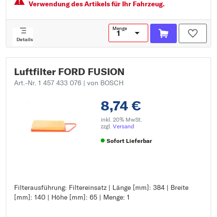
Verwendung des Artikels für Ihr Fahrzeug.
Menge
Details
Luftfilter FORD FUSION
Art.-Nr. 1 457 433 076
| von BOSCH
8,74 €
inkl. 20% MwSt.
zzgl.
Versand
Sofort Lieferbar
Filterausführung: Filtereinsatz | Länge [mm]: 384 | Breite
Filterausführung: Filtereinsatz
[mm]: 140 | Höhe [mm]: 65 | Menge: 1
Länge [mm]: 384
Breite [mm]: 140
Höhe [mm]: 65