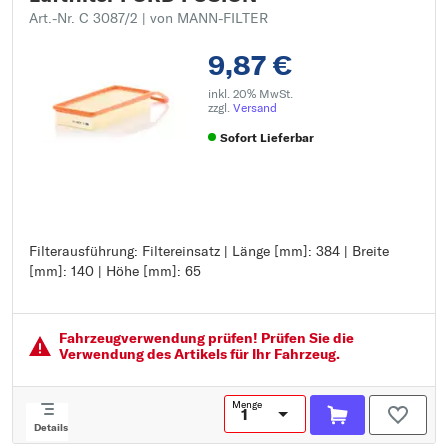
Art.-Nr. C 3087/2
| von MANN-FILTER
9,87 €
inkl. 20% MwSt.
zzgl.
Versand
Sofort Lieferbar
Filterausführung: Filtereinsatz | Länge [mm]: 384 | Breite
Filterausführung: Filtereinsatz
[mm]: 140 | Höhe [mm]: 65
Länge [mm]: 384
Breite [mm]: 140
Höhe [mm]: 65
Fahrzeugver­wendung prüfen! Prüfen Sie die
Verwendung des Artikels für Ihr Fahrzeug.
Menge
Details