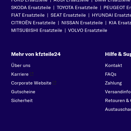
OPEL
SKODA Ersatzteile
|
TOYOTA Ersatzteile
|
PEUGEOT Ers
P
FIAT Ersatzteile
|
SEAT Ersatzteile
|
HYUNDAI Ersatzte
PEUGEOT
CITROËN Ersatzteile
|
NISSAN Ersatzteile
|
KIA Ersatz
PORSCHE
MITSUBISHI Ersatzteile
|
VOLVO Ersatzteile
R
RENAULT
Mehr von kfzteile24
Hilfe & Su
S
SEAT
Über uns
Kontakt
Karriere
FAQs
SKODA
Corporate Website
Zahlung
SMART
Gutscheine
Versandinfo
SUBARU
Sicherheit
Retouren & 
SUZUKI
Austauschar
T
TOYOTA
V