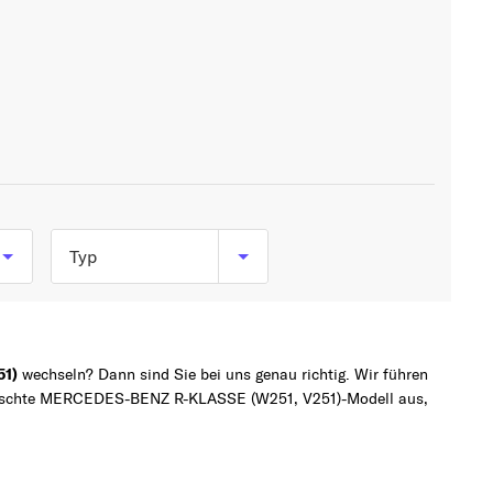
Typ
R 63 AMG 4-matic
(251.077, 251.177) (510
PS, 375 kW)
51)
wechseln? Dann sind Sie bei uns genau richtig. Wir führen
wünschte MERCEDES-BENZ R-KLASSE (W251, V251)-Modell aus,
R 280 (251.054,
251.154) (231 PS, 170
kW)