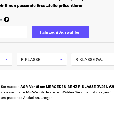
ir Ihnen passende Ersatzteile präsentieren
de
Fahrzeug Auswählen
R-KLASSE
R-KLASSE (W251, V251) ab 01/2005
R-KLASSE (W251,
TOP 5 SERIEN
C-KLASSE
V251) ab 01/2005
Sie müssen
AGR-Ventil am MERCEDES-BENZ R-KLASSE (W251, V2
A-KLASSE
viele namhafte AGR-Ventil-Hersteller. Wählen Sie zunächst das ge
Z
E-KLASSE
um passende Artikel anzuzeigen!
B-KLASSE
SLK