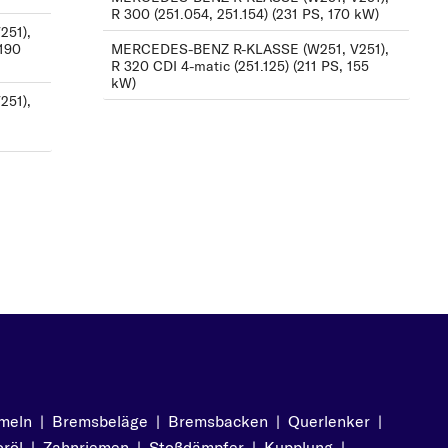
R 300 (251.054, 251.154) (231 PS, 170 kW)
kW)
251),
(190
MERCEDES-BENZ R-KLASSE (W251, V251),
R 320 CDI 4-matic
R 320 CDI 4-matic (251.125) (211 PS, 155
(251.022, 251.122) (224
kW)
251),
PS, 165 kW)
R 320 CDI 4-matic
(251.125) (211 PS, 155
kW)
R 350 (251.056,
251.156) (272 PS, 200
kW)
R 350 4-matic
(251.065, 251.165) (272
PS, 200 kW)
R 350 CDI 4-matic
meln
|
Bremsbeläge
|
Bremsbacken
|
Querlenker
|
(251.022, 251.122) (224
röl
|
Zahnriemen
|
Stoßdämpfer
|
Kupplung
|