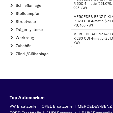
R 500 4-matic (251.075, 
Schließanlage
HONDA
225 kW)
Stoßdämpfer
HYUNDAI
MERCEDES-BENZ R-KLAS
R 320 CDI 4-matic (251.
Streetwear
K
PS, 165 kW)
Trägersysteme
KIA
MERCEDES-BENZ R-KLAS
Werkzeug
L
R 280 CDI 4-matic (251.
kW)
Zubehör
LAND ROVER
Zünd-/Glühanlage
M
MAZDA
MERCEDES-BEN
MINI
MITSUBISHI
N
Top Automarken
NISSAN
VW Ersatzteile
|
OPEL Ersatzteile
|
MERCEDES-BENZ Er
O
FORD Ersatzteile
|
AUDI Ersatzteile
|
BMW Ersatzteile