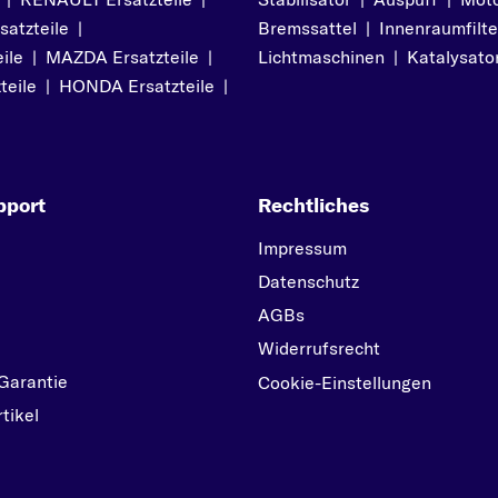
R-KLASSE
atzteile
|
Bremssattel
|
Innenraumfilte
S
ile
|
MAZDA Ersatzteile
|
Lichtmaschinen
|
Katalysato
S-KLASSE
teile
|
HONDA Ersatzteile
|
SL
SLK
SPRINTER
pport
Rechtliches
SPRINTER 2-t
Impressum
SPRINTER 3-t
Datenschutz
STUFENHECK
AGBs
V
Widerrufsrecht
V-KLASSE
Garantie
Cookie-Einstellungen
VANEO
tikel
VARIO
VIANO
VITO