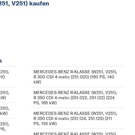
51, V251) kaufen
R 280 CDI (251.121,
251.026, 251.126) (190
PS, 140 kW)
R 280 CDI 4-matic
(251.020) (190 PS, 140
kW)
R 300 (251.054,
n
251.154) (231 PS, 170
251),
MERCEDES-BENZ R-KLASSE (W251, V251),
kW)
510
R 300 CDI 4-matic (251.020) (190 PS, 140
kW)
R 300 CDI (251.021,
251),
MERCEDES-BENZ R-KLASSE (W251, V251),
251.121, 251.026,
 kW)
R 350 CDI 4-matic (251.022, 251.122) (224
PS, 165 kW)
251.126) (190 PS, 140
251),
kW)
 kW)
MERCEDES-BENZ R-KLASSE (W251, V251),
R 350 CDI 4-matic (251.124, 251.125) (211
R 300 CDI 4-matic
PS, 155 kW)
251),
PS,
(251.020) (190 PS, 140
MERCEDES-BENZ R-KLASSE (W251, V251),