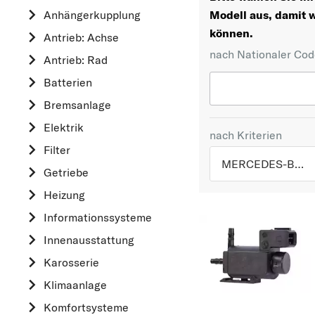
Anhängerkupplung
Modell aus, damit w
können.
Antrieb: Achse
nach Nationaler Co
Antrieb: Rad
Batterien
Bremsanlage
Elektrik
nach Kriterien
Filter
MERCEDES-BENZ
Getriebe
Heizung
TOP 5 HERSTELLER
Informationssysteme
VW
Innenausstattung
OPEL
MERCEDES-BEN
Karosserie
FORD
Klimaanlage
AUDI
Komfortsysteme