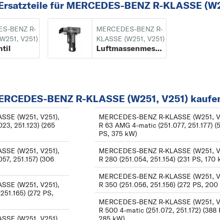
 Ersatzteile für MERCEDES-BENZ R-KLASSE (W2
1
190
S-BENZ R-
MERCEDES-BENZ R-
A
W251, V251)
KLASSE (W251, V251)
til
Luftmassenmesser
A-KLASSE
B
B-KLASSE
MERCEDES-BENZ R-KLASSE (W251, V251) kaufe
C
C-KLASSE
SE (W251, V251),
MERCEDES-BENZ R-KLASSE (W251, V
023, 251.123) (265
R 63 AMG 4-matic (251.077, 251.177) (
CABRIOLET
PS, 375 kW)
CITAN
SE (W251, V251),
MERCEDES-BENZ R-KLASSE (W251, V
CLA
57, 251.157) (306
R 280 (251.054, 251.154) (231 PS, 170
CLC-KLASSE
MERCEDES-BENZ R-KLASSE (W251, V
SE (W251, V251),
R 350 (251.056, 251.156) (272 PS, 200
CLK
251.165) (272 PS,
MERCEDES-BENZ R-KLASSE (W251, V
CLS
R 500 4-matic (251.072, 251.172) (388 
SE (W251, V251),
285 kW)
COUPE