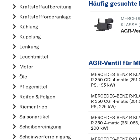
Häufig gesuchte
A
Kraftstoff­aufbereitung
ALFA ROMEO
Kraftstoff­förderanlage
MERCEDE
AUDI
KLASSE (
Kühlung
AGR-Ven
B
Kupplung
BMW
Lenkung
C
Leuchtmittel
AGR-Ventil für 
CHEVROLET
Motor
CITROËN
MERCEDES-BENZ R-KLAS
Öle
R 350 CDI 4-matic (251.
D
PS, 195 kW)
Pflegemittel
DACIA
MERCEDES-BENZ R-KLAS
Reifen & Felgen
DAIHATSU
R 350 CGI 4-matic (251.0
Riementrieb
PS, 225 kW)
F
Saisonartikel
MERCEDES-BENZ R-KLAS
FIAT
R 350 4-matic (251.065, 
Scheibenreinigung
200 kW)
FORD
Scheinwerferreinigung
MERCEDES-BENZ R-KLAS
H