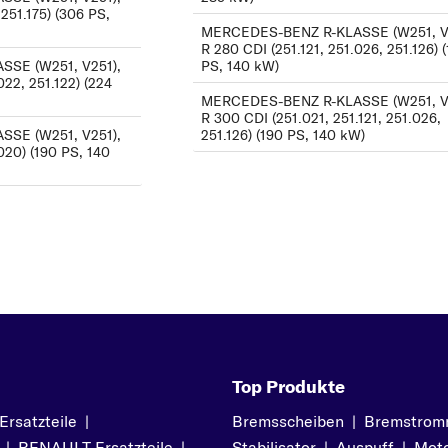
251.175) (306 PS,
E
MERCEDES-BENZ R-KLASSE (W251, V
R 280 CDI (251.121, 251.026, 251.126) 
E-KLASSE
SE (W251, V251),
PS, 140 kW)
022, 251.122) (224
G
MERCEDES-BENZ R-KLASSE (W251, V
R 300 CDI (251.021, 251.121, 251.026,
G-KLASSE
SE (W251, V251),
251.126) (190 PS, 140 kW)
GL-KLASSE
020) (190 PS, 140
GLA-KLASSE
GLC
GLE
Z
GLK-KLASSE
K
KOMBI
M
Top Produkte
M-KLASSE
satzteile
|
Bremsscheiben
|
Bremstrom
R
|
RENAULT Ersatzteile
|
Stabilisator
|
Auspuff
|
Moto