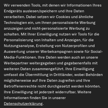
Unsere Versandpartner
Wir verwenden Tools, mit denen wir Informationen Ihres
Endgeräts auslesen/speichern und Ihre Daten
verarbeiten. Dabei setzen wir Cookies und ähnliche
Technologien ein, um Ihnen personalisierte Werbung
anzuzeigen und nicht-personalisierte Werbung zu
schalten. Mit Ihrer Einwilligung nutzen wir Tools für die
Personalisierung von Inhalten und Anzeigen, für die
Nutzungsanalyse, Erstellung von Nutzerprofilen und
kfzteile24.de
carpardoo.nl
carpardoo.fr
Auswertung unserer Werbekampagnen sowie für Social-
Media-Funktionen. Ihre Daten werden auch an unsere
carpardoo.dk
Werbepartner weitergegeben und gegebenenfalls mit
weiteren Daten zusammengeführt. Ihre Einwilligung
umfasst die Übermittlung in Drittländer, wobei Behörden
möglicherweise auf Ihre Daten zugreifen und Ihre
Die hier dargestellten Daten, insbesondere die gesamte Datenbank, dürfen
nicht vervielfältigt werden. Die Vervielfältigung und Verbreitung der Daten und
Betroffenenrechte nicht durchgesetzt werden könnten.
der Datenbank ohne vorherige Einwilligung von TecAlliance und/oder die
Ihre Einwilligung ist jederzeit widerrufbar. Weitere
Einbeziehung Dritter in solche Aktivitäten ist streng verboten. Jegliche
unautorisierte Nutzung von Inhalten stellt eine Verletzung des Urheberrechts
Informationen finden Sie in unserer
dar und kann rechtliche Schritte nach sich ziehen.
Datenschutzerklärung
.