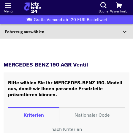
Menü
Suche
Warenkorb
Gratis Versand ab 120 EUR Bestellwert
Fahrzeug auswählen
Nationaler Code
190
AGR-Ventil
Wo finde ich die?
MERCEDES-BENZ 190 AGR-Ventil
Fahrzeug auswählen
Bitte wählen Sie Ihr MERCEDES-BENZ 190-Modell
Oder
aus, damit wir Ihnen passende Ersatzteile
präsentieren können.
Oder Fahrzeugauswahl nach Kriterien:
Hersteller wählen
Kriterien
Nationaler Code
Modell wählen
nach Kriterien