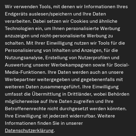
Unsere Versandpartner
Wir verwenden Tools, mit denen wir Informationen Ihres
Endgeräts auslesen/speichern und Ihre Daten
verarbeiten. Dabei setzen wir Cookies und ähnliche
Technologien ein, um Ihnen personalisierte Werbung
anzuzeigen und nicht-personalisierte Werbung zu
schalten. Mit Ihrer Einwilligung nutzen wir Tools für die
Personalisierung von Inhalten und Anzeigen, für die
Nutzungsanalyse, Erstellung von Nutzerprofilen und
kfzteile24.de
carpardoo.nl
carpardoo.fr
Auswertung unserer Werbekampagnen sowie für Social-
Media-Funktionen. Ihre Daten werden auch an unsere
carpardoo.dk
Werbepartner weitergegeben und gegebenenfalls mit
weiteren Daten zusammengeführt. Ihre Einwilligung
umfasst die Übermittlung in Drittländer, wobei Behörden
möglicherweise auf Ihre Daten zugreifen und Ihre
Die hier dargestellten Daten, insbesondere die gesamte Datenbank, dürfen
nicht vervielfältigt werden. Die Vervielfältigung und Verbreitung der Daten und
Betroffenenrechte nicht durchgesetzt werden könnten.
der Datenbank ohne vorherige Einwilligung von TecAlliance und/oder die
Ihre Einwilligung ist jederzeit widerrufbar. Weitere
Einbeziehung Dritter in solche Aktivitäten ist streng verboten. Jegliche
unautorisierte Nutzung von Inhalten stellt eine Verletzung des Urheberrechts
Informationen finden Sie in unserer
dar und kann rechtliche Schritte nach sich ziehen.
Datenschutzerklärung
.