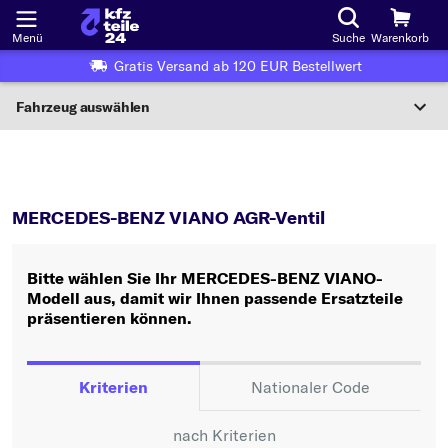
Menü
Suche
Warenkorb
Gratis Versand ab 120 EUR Bestellwert
Fahrzeug auswählen
Nationaler Code
VIANO
AGR-Ventil
Wo finde ich die?
MERCEDES-BENZ VIANO AGR-Ventil
Fahrzeug auswählen
Bitte wählen Sie Ihr MERCEDES-BENZ VIANO-
Oder
Modell aus, damit wir Ihnen passende Ersatzteile
präsentieren können.
Oder Fahrzeugauswahl nach Kriterien:
Hersteller wählen
Kriterien
Nationaler Code
Modell wählen
nach Kriterien