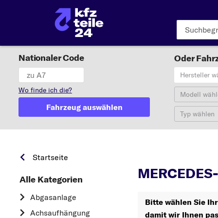
Nationaler Code
Oder Fahrz
Hersteller w
Wo finde ich die?
Modell wähl
Fahrzeug auswählen
Typ wählen
Startseite
MERCEDES-B
Alle Kategorien
Abgasanlage
Bitte wählen Sie 
Achsaufhängung
damit wir Ihnen pa