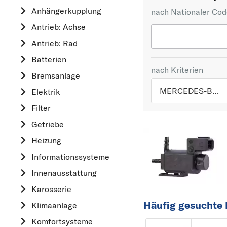
Anhängerkupplung
nach Nationaler Co
Antrieb: Achse
Antrieb: Rad
Batterien
nach Kriterien
Bremsanlage
MERCEDES-BENZ
Elektrik
Filter
TOP 5 HERSTELLER
Getriebe
VW
Heizung
OPEL
Informationssysteme
MERCEDES-BEN
Innenausstattung
FORD
Karosserie
AUDI
Häufig gesuchte
Klimaanlage
A
Komfortsysteme
ALFA ROMEO