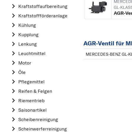
MERCED
Kraftstoff­aufbereitung
AUDI
GL-KLAS
AGR-Ven
Kraftstoff­förderanlage
B
Kühlung
BMW
Kupplung
C
AGR-Ventil für
CHEVROLET
Lenkung
CITROËN
Leuchtmittel
MERCEDES-BENZ GL-KL
D
Motor
DACIA
Öle
DAIHATSU
Pflegemittel
F
Reifen & Felgen
FIAT
Riementrieb
FORD
Saisonartikel
H
Scheibenreinigung
HONDA
Scheinwerferreinigung