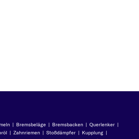
meln
|
Bremsbeläge
|
Bremsbacken
|
Querlenker
|
röl
|
Zahnriemen
|
Stoßdämpfer
|
Kupplung
|