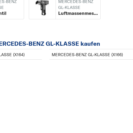
ES-BENZ
MERCEDES-BENZ
A
SE
GL-KLASSE
til
Luftmassenmesser
A-KLASSE
B
B-KLASSE
 MERCEDES-BENZ GL-KLASSE kaufen
C
C-KLASSE
ASSE (X164)
MERCEDES-BENZ GL-KLASSE (X166)
CABRIOLET
CITAN
CLA
CLC-KLASSE
CLK
CLS
COUPE
E