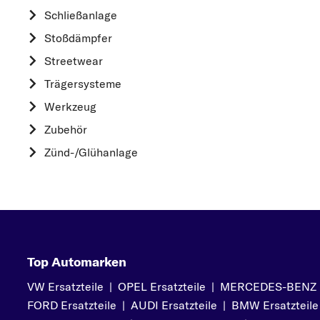
HYUNDAI
Schließanlage
K
Stoßdämpfer
KIA
Streetwear
L
Trägersysteme
LAND ROVER
Werkzeug
M
Zubehör
MAZDA
Zünd-/Glühanlage
MERCEDES-BEN
MINI
MITSUBISHI
N
NISSAN
Top Automarken
O
VW Ersatzteile
|
OPEL Ersatzteile
|
MERCEDES-BENZ Er
OPEL
FORD Ersatzteile
|
AUDI Ersatzteile
|
BMW Ersatzteile
P