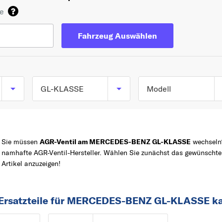
de
Fahrzeug Auswählen
GL-KLASSE
Modell
GL-KLASSE (X164) a
TOP 5 SERIEN
C-KLASSE
09/2006
Sie müssen
AGR-Ventil am MERCEDES-BENZ GL-KLASSE
wechseln?
A-KLASSE
GL-KLASSE (X166) a
namhafte AGR-Ventil-Hersteller. Wählen Sie zunächst das gewüns
07/2012
Z
E-KLASSE
Artikel anzuzeigen!
B-KLASSE
SLK
 Ersatzteile für MERCEDES-BENZ GL-KLASSE k
1
190