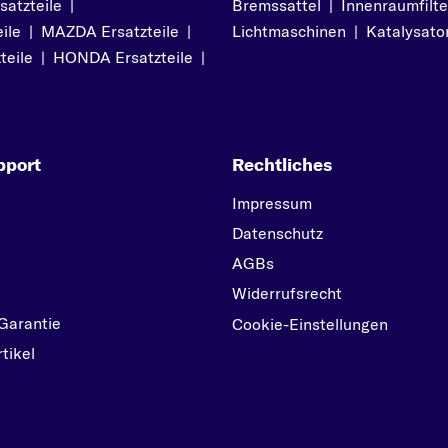
atzteile
|
Bremssattel
|
Innenraumfilte
S-KLASSE
ile
|
MAZDA Ersatzteile
|
Lichtmaschinen
|
Katalysato
SL
teile
|
HONDA Ersatzteile
|
SLK
SPRINTER
SPRINTER 2-t
pport
Rechtliches
SPRINTER 3-t
Impressum
STUFENHECK
Datenschutz
V
AGBs
V-KLASSE
Widerrufsrecht
VANEO
Garantie
Cookie-Einstellungen
VARIO
tikel
VIANO
VITO
VITO / MIXTO