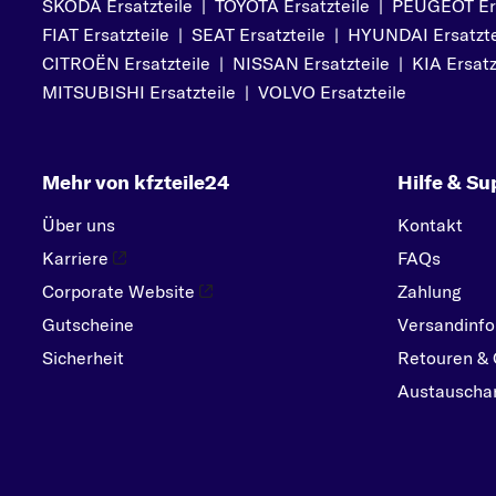
SKODA Ersatzteile
|
TOYOTA Ersatzteile
|
PEUGEOT Ers
PEUGEOT
FIAT Ersatzteile
|
SEAT Ersatzteile
|
HYUNDAI Ersatzte
PORSCHE
CITROËN Ersatzteile
|
NISSAN Ersatzteile
|
KIA Ersatz
R
MITSUBISHI Ersatzteile
|
VOLVO Ersatzteile
RENAULT
S
Mehr von kfzteile24
Hilfe & Su
SEAT
SKODA
Über uns
Kontakt
SMART
Karriere
FAQs
SUBARU
Corporate Website
Zahlung
Gutscheine
SUZUKI
Versandinfo
Sicherheit
Retouren & 
T
Austauschar
TOYOTA
V
VOLVO
VW