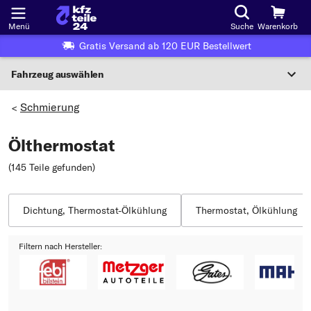
Menü
Suche
Warenkorb
Gratis Versand ab 120 EUR Bestellwert
Fahrzeug auswählen
Nationaler Code
Schmierung
>
Ölthermostat
Wo finde ich die?
(145 Teile gefunden
)
Fahrzeug auswählen
Oder
Dichtung, Thermostat-Ölkühlung
Thermostat, Ölkühlung
Oder Fahrzeugauswahl nach Kriterien:
Filtern nach Hersteller:
Hersteller wählen
Modell wählen