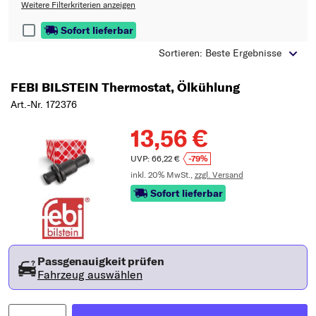
Typ wählen
Weitere Filterkriterien anzeigen
Sofort lieferbar
Sortieren: Beste Ergebnisse
FEBI BILSTEIN Thermostat, Ölkühlung
Art.-Nr. 172376
13,56 €
UVP: 66,22 €
-79%
inkl. 20% MwSt.,
zzgl. Versand
Sofort lieferbar
Passgenauigkeit prüfen
Fahrzeug auswählen