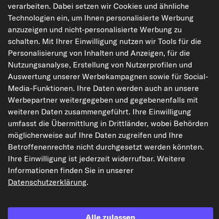
verarbeiten. Dabei setzen wir Cookies und ähnliche
Höhe [mm]
33
Technologien ein, um Ihnen personalisierte Werbung
anzuzeigen und nicht-personalisierte Werbung zu
Durchmesser 1 [mm]
52
schalten. Mit Ihrer Einwilligung nutzen wir Tools für die
Durchmesser 2 [mm]
28
Personalisierung von Inhalten und Anzeigen, für die
Gehäusetyp
ohne Gehäuse
Nutzungsanalyse, Erstellung von Nutzerprofilen und
Auswertung unserer Werbekampagnen sowie für Social-
Ergänzungsartikel/Ergänz
mit Dichtung
ende Info
Media-Funktionen. Ihre Daten werden auch an unsere
Werbepartner weitergegeben und gegebenenfalls mit
Original-Ersatzteilnummern anzeigen
weiteren Daten zusammengeführt. Ihre Einwilligung
umfasst die Übermittlung in Drittländer, wobei Behörden
Fahrzeugtypen
möglicherweise auf Ihre Daten zugreifen und Ihre
Betroffenenrechte nicht durchgesetzt werden könnten.
Ihre Einwilligung ist jederzeit widerrufbar. Weitere
FAST Thermostat, Ölkühlung
Informationen finden Sie in unserer
Art.-Nr. FT58032
Datenschutzerklärung
.
10,02 €
inkl. 20% MwSt.,
zzgl. Versand
Alle zulassen