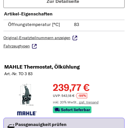
Zur Detailseite
Artikel-Eigenschaften
Öffnungstemperatur [°C]
83
Original-Ersatzteilnummern anzeigen
Fahrzeugtypen
MAHLE Thermostat, Ölkühlung
Art.-Nr. TO 3 83
239,77 €
UVP: 543,18 €
-55%
inkl. 20% MwSt.,
zzgl. Versand
Sofort lieferbar
Passgenauigkeit prüfen