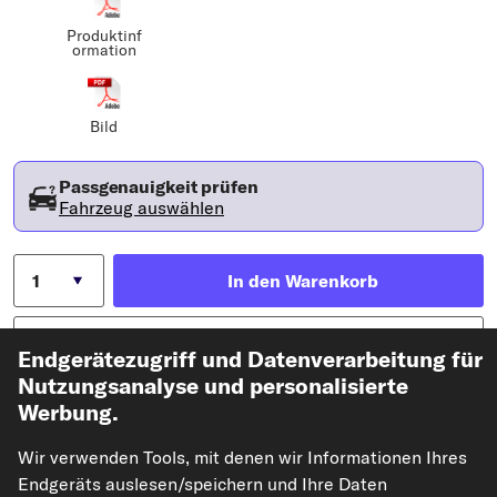
Produktinf
ormation
Bild
Passgenauigkeit prüfen
Fahrzeug auswählen
In den Warenkorb
Auf den Merkzettel
Endgerätezugriff und Datenverarbeitung für
Nutzungsanalyse und personalisierte
Zur Detailseite
Werbung.
Artikel-Eigenschaften
Wir verwenden Tools, mit denen wir Informationen Ihres
Endgeräts auslesen/speichern und Ihre Daten
Öffnungstemperatur [°C]
88