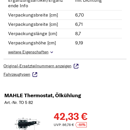
Ergänzungsartikel/Ergänz
mit Dichtung
ende Info
Verpackungsbreite [cm]
6,70
Verpackungsbreite [cm]
6,71
Verpackungslänge [cm]
8,7
Verpackungshöhe [cm]
9,19
weitere Eigenschaften
Original-Ersatzteilnummern anzeigen
Fahrzeugtypen
MAHLE Thermostat, Ölkühlung
Art.-Nr. TO 5 82
42,33 €
UVP: 86,78 €
-51%