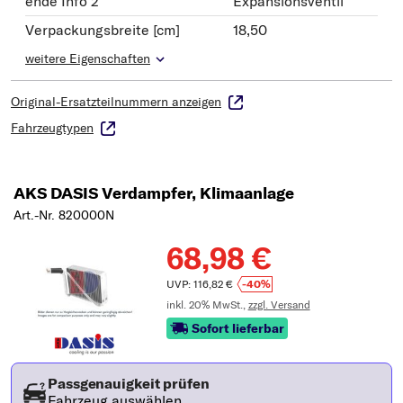
ende Info 2
Expansionsventil
Verpackungsbreite [cm]
18,50
weitere Eigenschaften
Original-Ersatzteilnummern anzeigen
Fahrzeugtypen
AKS DASIS Verdampfer, Klimaanlage
Art.-Nr. 820000N
68,98 €
UVP: 116,82 €
-40%
inkl. 20% MwSt.,
zzgl. Versand
Sofort lieferbar
Passgenauigkeit prüfen
Fahrzeug auswählen