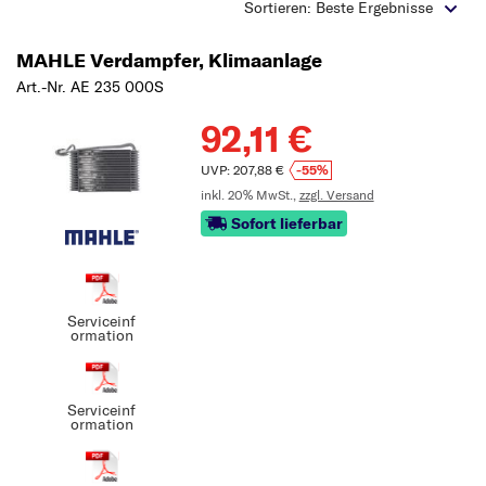
Typ wählen
Sortieren: Beste Ergebnisse
MAHLE Verdampfer, Klimaanlage
Art.-Nr. AE 235 000S
92,11 €
UVP: 207,88 €
-55%
inkl. 20% MwSt.,
zzgl. Versand
Sofort lieferbar
Serviceinf
ormation
Serviceinf
ormation