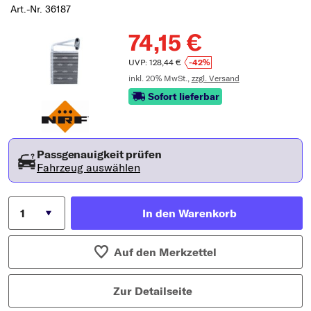
Art.-Nr. 36187
74,15 €
UVP: 128,44 €
-42%
inkl. 20% MwSt.,
zzgl. Versand
Sofort lieferbar
Passgenauigkeit prüfen
Fahrzeug auswählen
In den Warenkorb
Auf den Merkzettel
Zur Detailseite