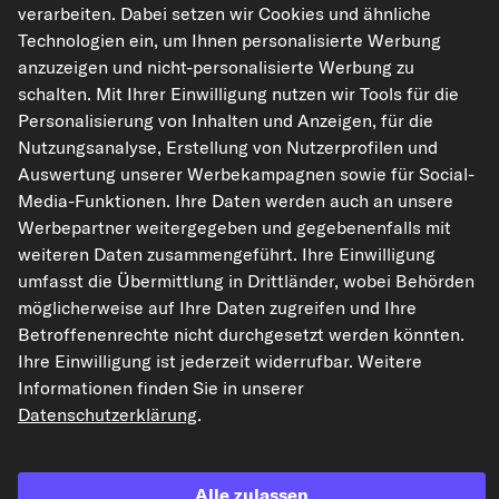
verarbeiten. Dabei setzen wir Cookies und ähnliche
Auf den Merkzettel
Technologien ein, um Ihnen personalisierte Werbung
anzuzeigen und nicht-personalisierte Werbung zu
Zur Detailseite
schalten. Mit Ihrer Einwilligung nutzen wir Tools für die
Personalisierung von Inhalten und Anzeigen, für die
Artikel-Eigenschaften
Nutzungsanalyse, Erstellung von Nutzerprofilen und
Auswertung unserer Werbekampagnen sowie für Social-
Garantie
3 Jahre Garantie
Media-Funktionen. Ihre Daten werden auch an unsere
Netzlänge [mm]
180
Werbepartner weitergegeben und gegebenenfalls mit
Netzbreite [mm]
205
weiteren Daten zusammengeführt. Ihre Einwilligung
umfasst die Übermittlung in Drittländer, wobei Behörden
Netztiefe [mm]
90
möglicherweise auf Ihre Daten zugreifen und Ihre
Ergänzungsartikel/Ergänz
mit Dichtungen
Betroffenenrechte nicht durchgesetzt werden könnten.
ende Info
Ihre Einwilligung ist jederzeit widerrufbar. Weitere
Informationen finden Sie in unserer
Original-Ersatzteilnummern anzeigen
Datenschutzerklärung
.
Fahrzeugtypen
Alle zulassen