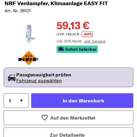
NRF Verdampfer, Klimaanlage EASY FIT
Art.-Nr. 36121
59,13 €
UVP: 149,14 €
-60%
inkl. 20% MwSt.,
zzgl. Versand
Sofort lieferbar
Passgenauigkeit prüfen
Fahrzeug auswählen
In den Warenkorb
Auf den Merkzettel
Zur Detailseite