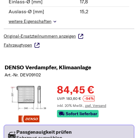
Einlass-Ø [mm]
17,8
Auslass-Ø [mm]
15,2
weitere Eigenschaften
Original-Ersatzteilnummern anzeigen
Fahrzeugtypen
DENSO Verdampfer, Klimaanlage
Art.-Nr. DEV09102
84,45 €
UVP: 183,60 €
-54%
inkl. 20% MwSt.,
zzgl. Versand
Sofort lieferbar
Passgenauigkeit prüfen
Fahrzeug auswählen