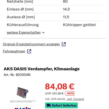
Netztiefe [mm]
60
Einlass-Ø [mm]
14,5
Auslass-Ø [mm]
11,5
Kühlerausführung
Kühlrippen gelötet
weitere Eigenschaften
Original-Ersatzteilnummern anzeigen
Fahrzeugtypen
AKS DASIS Verdampfer, Klimaanlage
Art.-Nr. 820304N
84,08 €
UVP: 210,28 €
-60%
inkl. 20% MwSt.,
zzgl. Versand
Sofort lieferbar