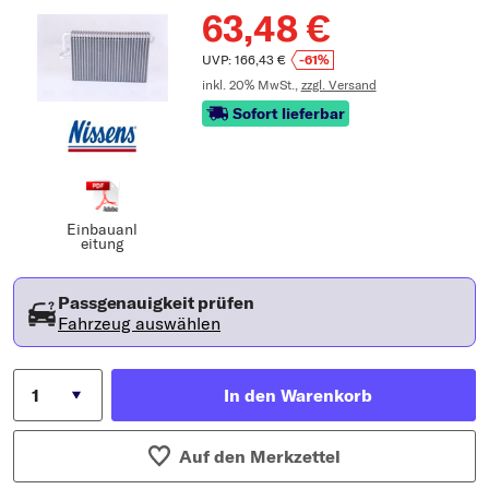
63,48 €
UVP: 166,43 €
-61%
inkl. 20% MwSt.,
zzgl. Versand
Sofort lieferbar
Einbauanl
eitung
Passgenauigkeit prüfen
Fahrzeug auswählen
In den Warenkorb
Auf den Merkzettel