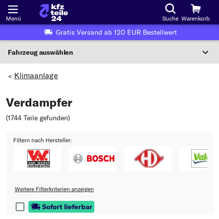
Menü
Suche
Warenkorb
Gratis Versand ab 120 EUR Bestellwert
Fahrzeug auswählen
Nationaler Code
Klimaanlage
>
Verdampfer
Wo finde ich die?
(1744 Teile gefunden
)
Fahrzeug auswählen
Filtern nach Hersteller:
Oder
Oder Fahrzeugauswahl nach Kriterien:
Hersteller wählen
Weitere Filterkriterien anzeigen
Modell wählen
Sofort lieferbar