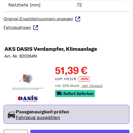
Netztiefe [mm]
72
Original-Ersatzteilnummern anzeigen
Fahrzeugtypen
AKS DASIS Verdampfer, Klimaanlage
Art.-Nr. 820264N
51,39 €
UVP: 115,13 €
-55%
inkl. 20% MwSt.,
zzgl. Versand
Sofort lieferbar
Passgenauigkeit prüfen
Fahrzeug auswählen