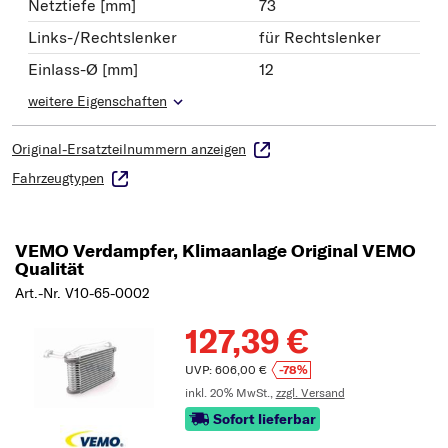
Netztiefe [mm]
73
Links-/Rechtslenker
für Rechtslenker
Einlass-Ø [mm]
12
weitere Eigenschaften
Original-Ersatzteilnummern anzeigen
Fahrzeugtypen
VEMO Verdampfer, Klimaanlage Original VEMO
Qualität
Art.-Nr. V10-65-0002
127,39 €
UVP: 606,00 €
-78%
inkl. 20% MwSt.,
zzgl. Versand
Sofort lieferbar