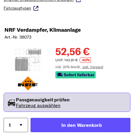
Fahrzeugtypen
NRF Verdampfer, Klimaanlage
Art.-Nr. 36073
52,56 €
UVP: 143,81 €
-63%
inkl. 20% MwSt.,
zzgl. Versand
Sofort lieferbar
Passgenauigkeit prüfen
Fahrzeug auswählen
In den Warenkorb