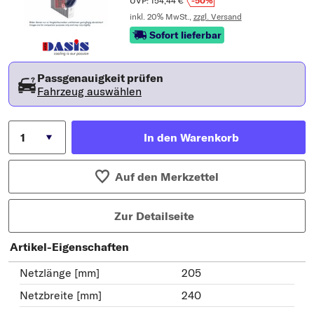
UVP: 154,44 €
-50%
inkl. 20% MwSt.,
zzgl. Versand
Sofort lieferbar
Passgenauigkeit prüfen
Fahrzeug auswählen
In den Warenkorb
Auf den Merkzettel
Zur Detailseite
Artikel-Eigenschaften
Netzlänge [mm]
205
Netzbreite [mm]
240