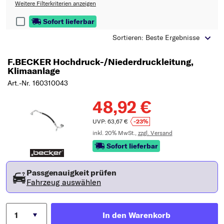
Typ wählen
Weitere Filterkriterien anzeigen
Sofort lieferbar
Sortieren: Beste Ergebnisse
F.BECKER Hochdruck-/Niederdruckleitung,
Klimaanlage
Art.-Nr. 160310043
48,92 €
UVP: 63,67 €
-23%
inkl. 20% MwSt.,
zzgl. Versand
Sofort lieferbar
Passgenauigkeit prüfen
Fahrzeug auswählen
In den Warenkorb