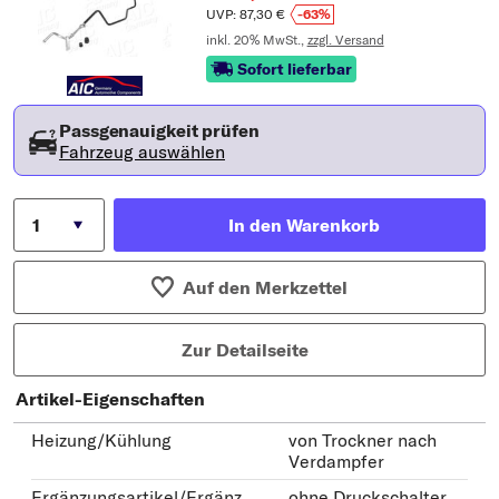
UVP: 87,30 €
-63%
inkl. 20% MwSt.,
zzgl. Versand
Sofort lieferbar
Passgenauigkeit prüfen
Fahrzeug auswählen
In den Warenkorb
Auf den Merkzettel
Zur Detailseite
Artikel-Eigenschaften
Heizung/Kühlung
von Trockner nach
Verdampfer
Ergänzungsartikel/Ergänz
ohne Druckschalter