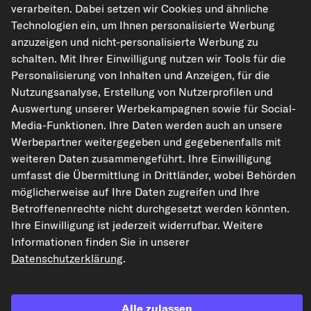
Vorkasse
verarbeiten. Dabei setzen wir Cookies und ähnliche
Technologien ein, um Ihnen personalisierte Werbung
Unsere Versandpartner
anzuzeigen und nicht-personalisierte Werbung zu
schalten. Mit Ihrer Einwilligung nutzen wir Tools für die
Personalisierung von Inhalten und Anzeigen, für die
Nutzungsanalyse, Erstellung von Nutzerprofilen und
Auswertung unserer Werbekampagnen sowie für Social-
Media-Funktionen. Ihre Daten werden auch an unsere
Werbepartner weitergegeben und gegebenenfalls mit
weiteren Daten zusammengeführt. Ihre Einwilligung
kfzteile24.de
carpardoo.nl
carpardoo.fr
umfasst die Übermittlung in Drittländer, wobei Behörden
möglicherweise auf Ihre Daten zugreifen und Ihre
carpardoo.dk
Betroffenenrechte nicht durchgesetzt werden könnten.
Ihre Einwilligung ist jederzeit widerrufbar. Weitere
Informationen finden Sie in unserer
Datenschutzerklärung
.
Die hier dargestellten Daten, insbesondere die gesamte Datenbank, dürfen
nicht vervielfältigt werden. Die Vervielfältigung und Verbreitung der Daten und
der Datenbank ohne vorherige Einwilligung von TecAlliance und/oder die
Einbeziehung Dritter in solche Aktivitäten ist streng verboten. Jegliche
unautorisierte Nutzung von Inhalten stellt eine Verletzung des Urheberrechts
Alle zulassen