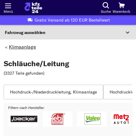
Menü
Suche
Warenkorb
Gratis Versand ab 120 EUR Bestellwert
Fahrzeug auswählen
Nationaler Code
Klimaanlage
>
Schläuche/Leitung
Wo finde ich die?
(3327 Teile gefunden
)
Fahrzeug auswählen
Oder
Hochdruck-/Niederdruckleitung, Klimaanlage
Hochdrucklei
Oder Fahrzeugauswahl nach Kriterien:
Filtern nach Hersteller:
Hersteller wählen
Modell wählen