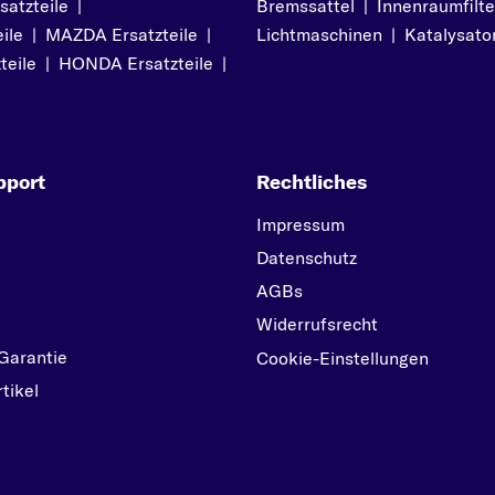
atzteile
|
Bremssattel
|
Innenraumfilte
ile
|
MAZDA Ersatzteile
|
Lichtmaschinen
|
Katalysato
teile
|
HONDA Ersatzteile
|
pport
Rechtliches
Impressum
Datenschutz
AGBs
Widerrufsrecht
Garantie
Cookie-Einstellungen
tikel