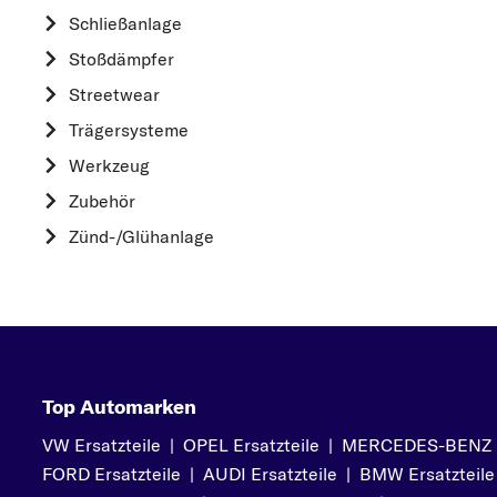
HYUNDAI
Schließanlage
K
Stoßdämpfer
KIA
Streetwear
L
Trägersysteme
LAND ROVER
Werkzeug
M
Zubehör
MAZDA
Zünd-/Glühanlage
MERCEDES-BEN
MINI
MITSUBISHI
N
NISSAN
Top Automarken
O
VW Ersatzteile
|
OPEL Ersatzteile
|
MERCEDES-BENZ Er
OPEL
FORD Ersatzteile
|
AUDI Ersatzteile
|
BMW Ersatzteile
P