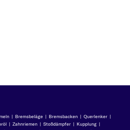
meln
|
Bremsbeläge
|
Bremsbacken
|
Querlenker
|
röl
|
Zahnriemen
|
Stoßdämpfer
|
Kupplung
|