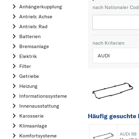
Anhängerkupplung
nach Nationaler Co
Antrieb: Achse
Antrieb: Rad
Batterien
nach Kriterien
Bremsanlage
AUDI
Elektrik
Filter
TOP 5 HERSTELLER
Getriebe
VW
Heizung
OPEL
Informationssysteme
MERCEDES-BEN
Innenausstattung
FORD
Häufig gesuchte 
Karosserie
AUDI
Klimaanlage
A
AUDI R8
Komfortsysteme
ALFA ROMEO