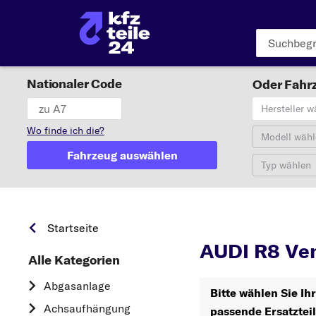
Nationaler Code
Oder Fahrz
Hersteller w
Wo finde ich die?
Modell wähl
Fahrzeug auswählen
Typ wählen
R
Startseite
AUDI R8 Ven
Alle Kategorien
Abgasanlage
Bitte wählen Sie Ih
Achsaufhängung
passende Ersatztei