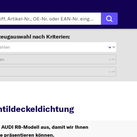
eugauswahl nach Kriterien:
ählen
en
8
Ventildeckeldichtung
tildeckeldichtung
r AUDI R8-Modell aus, damit wir Ihnen
le präsentieren können.