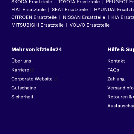
SKODA Ersatzteile
|
TOYOTA Ersatzteile
|
PEUGEOT Ers
PEUGEOT
FIAT Ersatzteile
|
SEAT Ersatzteile
|
HYUNDAI Ersatzte
PORSCHE
CITROËN Ersatzteile
|
NISSAN Ersatzteile
|
KIA Ersatz
R
MITSUBISHI Ersatzteile
|
VOLVO Ersatzteile
RENAULT
S
Mehr von kfzteile24
Hilfe & Su
SEAT
SKODA
Über uns
Kontakt
SMART
Karriere
FAQs
SUBARU
Corporate Website
Zahlung
Gutscheine
SUZUKI
Versandinfo
Sicherheit
Retouren & 
T
Austauschar
TOYOTA
V
VOLVO
VW