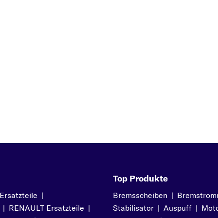
A8
ALLROAD
C
CABRIOLET
COUPE
Q
Q3
Z
Q5
Q7
R
R8
T
Top Produkte
TT
satzteile
|
Bremsscheiben
|
Bremstrom
|
RENAULT Ersatzteile
|
Stabilisator
|
Auspuff
|
Moto