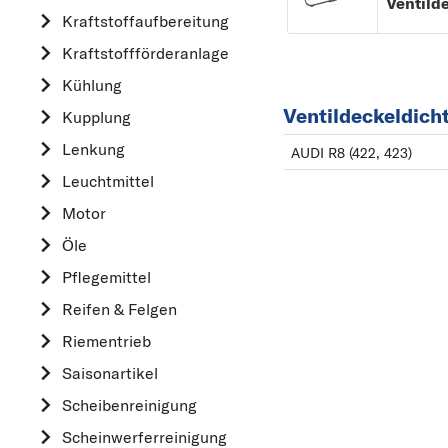
Kraftstoff­aufbereitung
AUDI
Kraftstoff­förderanlage
B
Kühlung
BMW
Ventildeckeldich
Kupplung
C
CHEVROLET
Lenkung
AUDI R8 (422, 423)
CITROËN
Leuchtmittel
D
Motor
DACIA
Öle
DAIHATSU
Pflegemittel
F
Reifen & Felgen
FIAT
Riementrieb
FORD
Saisonartikel
H
Scheibenreinigung
HONDA
Scheinwerferreinigung