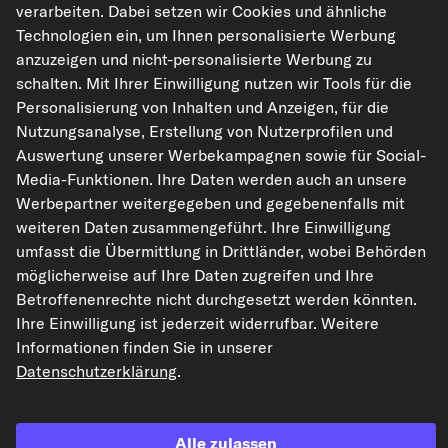
verarbeiten. Dabei setzen wir Cookies und ähnliche
Technologien ein, um Ihnen personalisierte Werbung
anzuzeigen und nicht-personalisierte Werbung zu
kfzteile24.de
carpardoo.nl
carpardoo.fr
schalten. Mit Ihrer Einwilligung nutzen wir Tools für die
carpardoo.dk
Personalisierung von Inhalten und Anzeigen, für die
Nutzungsanalyse, Erstellung von Nutzerprofilen und
Auswertung unserer Werbekampagnen sowie für Social-
Media-Funktionen. Ihre Daten werden auch an unsere
Die hier dargestellten Daten, insbesondere die gesamte Datenbank, dürfen
Werbepartner weitergegeben und gegebenenfalls mit
nicht vervielfältigt werden. Die Vervielfältigung und Verbreitung der Daten und
der Datenbank ohne vorherige Einwilligung von TecAlliance und/oder die
weiteren Daten zusammengeführt. Ihre Einwilligung
Einbeziehung Dritter in solche Aktivitäten ist streng verboten. Jegliche
umfasst die Übermittlung in Drittländer, wobei Behörden
unautorisierte Nutzung von Inhalten stellt eine Verletzung des Urheberrechts
dar und kann rechtliche Schritte nach sich ziehen.
möglicherweise auf Ihre Daten zugreifen und Ihre
Betroffenenrechte nicht durchgesetzt werden könnten.
Vertrag widerrufen
Ihre Einwilligung ist jederzeit widerrufbar. Weitere
Informationen finden Sie in unserer
Datenschutzerklärung
.
© 2026 kfzteile24 GmbH - Alle Rechte vorbehalten.
Alle zulassen