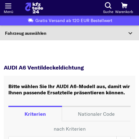
Menü
Suche
Warenkorb
Gratis Versand ab 120 EUR Bestellwert
Fahrzeug auswählen
Nationaler Code
A6
Ventildeckeldichtung
Wo finde ich die?
AUDI A6 Ventildeckeldichtung
Fahrzeug auswählen
Bitte wählen Sie Ihr AUDI A6-Modell aus, damit wir
Oder
Ihnen passende Ersatzteile präsentieren können.
Oder Fahrzeugauswahl nach Kriterien:
Hersteller wählen
Kriterien
Nationaler Code
Modell wählen
nach Kriterien