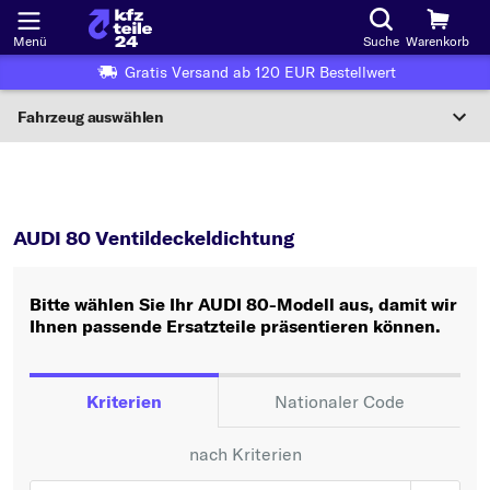
Menü
Suche
Warenkorb
Gratis Versand ab 120 EUR Bestellwert
Fahrzeug auswählen
Nationaler Code
80
Ventildeckeldichtung
Wo finde ich die?
AUDI 80 Ventildeckeldichtung
Fahrzeug auswählen
Bitte wählen Sie Ihr AUDI 80-Modell aus, damit wir
Oder
Ihnen passende Ersatzteile präsentieren können.
Oder Fahrzeugauswahl nach Kriterien:
Hersteller wählen
Kriterien
Nationaler Code
Modell wählen
nach Kriterien