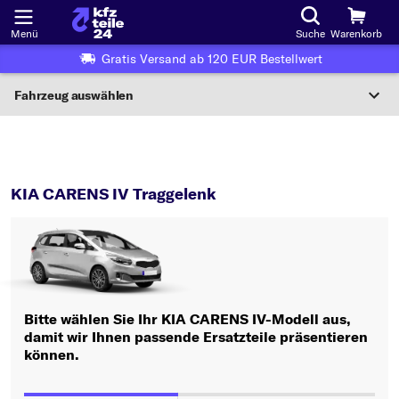
Menü
Suche
Warenkorb
Gratis Versand ab 120 EUR Bestellwert
Fahrzeug auswählen
Nationaler Code
CARENS IV
Traggelenk
Wo finde ich die?
KIA CARENS IV Traggelenk
Fahrzeug auswählen
Oder
Oder Fahrzeugauswahl nach Kriterien:
Bitte wählen Sie Ihr KIA CARENS IV-Modell aus,
Hersteller wählen
damit wir Ihnen passende Ersatzteile präsentieren
können.
Modell wählen