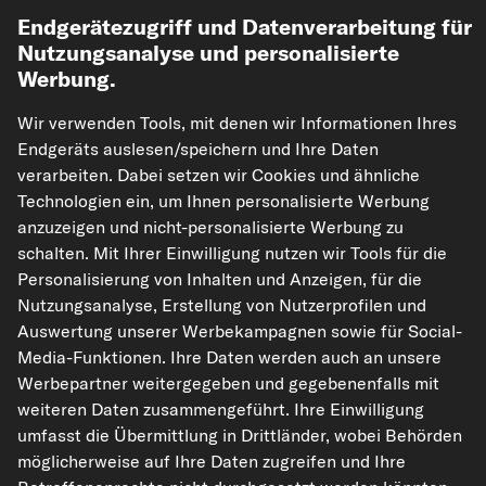
Unsere Versandpartner
Endgerätezugriff und Datenverarbeitung für
Nutzungsanalyse und personalisierte
Werbung.
Wir verwenden Tools, mit denen wir Informationen Ihres
Endgeräts auslesen/speichern und Ihre Daten
verarbeiten. Dabei setzen wir Cookies und ähnliche
Technologien ein, um Ihnen personalisierte Werbung
anzuzeigen und nicht-personalisierte Werbung zu
kfzteile24.de
carpardoo.nl
carpardoo.fr
schalten. Mit Ihrer Einwilligung nutzen wir Tools für die
carpardoo.dk
Personalisierung von Inhalten und Anzeigen, für die
Nutzungsanalyse, Erstellung von Nutzerprofilen und
Auswertung unserer Werbekampagnen sowie für Social-
Media-Funktionen. Ihre Daten werden auch an unsere
Die hier dargestellten Daten, insbesondere die gesamte Datenbank, dürfen
Werbepartner weitergegeben und gegebenenfalls mit
nicht vervielfältigt werden. Die Vervielfältigung und Verbreitung der Daten und
der Datenbank ohne vorherige Einwilligung von TecAlliance und/oder die
weiteren Daten zusammengeführt. Ihre Einwilligung
Einbeziehung Dritter in solche Aktivitäten ist streng verboten. Jegliche
umfasst die Übermittlung in Drittländer, wobei Behörden
unautorisierte Nutzung von Inhalten stellt eine Verletzung des Urheberrechts
dar und kann rechtliche Schritte nach sich ziehen.
möglicherweise auf Ihre Daten zugreifen und Ihre