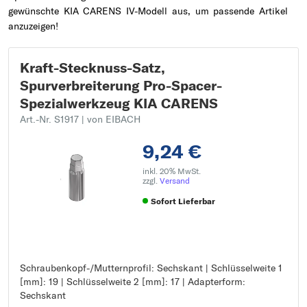
gewünschte KIA CARENS IV-Modell aus, um passende Artikel
anzuzeigen!
Kraft-Stecknuss-Satz,
Spurverbreiterung Pro-Spacer-
Spezialwerkzeug KIA CARENS
Art.-Nr. S1917
| von EIBACH
9,24 €
inkl. 20% MwSt.
zzgl.
Versand
Sofort Lieferbar
Schraubenkopf-/Mutternprofil: Sechskant | Schlüsselweite 1
Schraubenkopf-/Mutternprofil: Sechskant
[mm]: 19 | Schlüsselweite 2 [mm]: 17 | Adapterform:
Schlüsselweite 1 [mm]: 19
Sechskant
Schlüsselweite 2 [mm]: 17