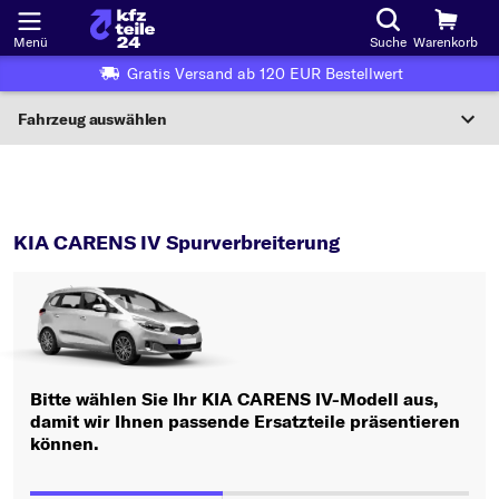
Menü
Suche
Warenkorb
Gratis Versand ab 120 EUR Bestellwert
Fahrzeug auswählen
Nationaler Code
CARENS IV
Spurverbreiterung
Wo finde ich die?
KIA CARENS IV Spurverbreiterung
Fahrzeug auswählen
Oder
Oder Fahrzeugauswahl nach Kriterien:
Bitte wählen Sie Ihr KIA CARENS IV-Modell aus,
Hersteller wählen
damit wir Ihnen passende Ersatzteile präsentieren
können.
Modell wählen