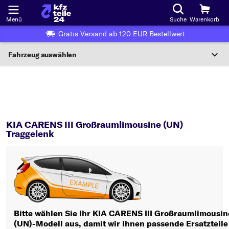
Menü
Suche
Warenkorb
Gratis Versand ab 120 EUR Bestellwert
Fahrzeug auswählen
Nationaler Code
CARENS III Großraumlimousine (UN)
Traggelenk
Wo finde ich die?
KIA CARENS III Großraumlimousine (UN)
Fahrzeug auswählen
Traggelenk
Oder
Oder Fahrzeugauswahl nach Kriterien:
Hersteller wählen
Modell wählen
Bitte wählen Sie Ihr KIA CARENS III Großraumlimousin
(UN)-Modell aus, damit wir Ihnen passende Ersatzteile