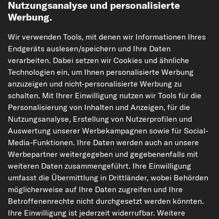
Nutzungsanalyse und personalisierte
Werbung.
Wir verwenden Tools, mit denen wir Informationen Ihres
kfzteile24.de
carpardoo.nl
carpardoo.fr
Endgeräts auslesen/speichern und Ihre Daten
verarbeiten. Dabei setzen wir Cookies und ähnliche
carpardoo.dk
Technologien ein, um Ihnen personalisierte Werbung
anzuzeigen und nicht-personalisierte Werbung zu
schalten. Mit Ihrer Einwilligung nutzen wir Tools für die
Personalisierung von Inhalten und Anzeigen, für die
Die hier dargestellten Daten, insbesondere die gesamte Datenbank, dürfen
nicht vervielfältigt werden. Die Vervielfältigung und Verbreitung der Daten und
Nutzungsanalyse, Erstellung von Nutzerprofilen und
der Datenbank ohne vorherige Einwilligung von TecAlliance und/oder die
Auswertung unserer Werbekampagnen sowie für Social-
Einbeziehung Dritter in solche Aktivitäten ist streng verboten. Jegliche
unautorisierte Nutzung von Inhalten stellt eine Verletzung des Urheberrechts
Media-Funktionen. Ihre Daten werden auch an unsere
dar und kann rechtliche Schritte nach sich ziehen.
Werbepartner weitergegeben und gegebenenfalls mit
weiteren Daten zusammengeführt. Ihre Einwilligung
Vertrag widerrufen
umfasst die Übermittlung in Drittländer, wobei Behörden
möglicherweise auf Ihre Daten zugreifen und Ihre
Betroffenenrechte nicht durchgesetzt werden könnten.
© 2026 kfzteile24 GmbH - Alle Rechte vorbehalten.
Ihre Einwilligung ist jederzeit widerrufbar. Weitere