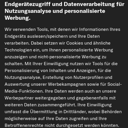
Vorkasse
Endgerätezugriff und Datenverarbeitung für
Nutzungsanalyse und personalisierte
Unsere Versandpartner
Werbung.
Wir verwenden Tools, mit denen wir Informationen Ihres
Endgeräts auslesen/speichern und Ihre Daten
verarbeiten. Dabei setzen wir Cookies und ähnliche
Technologien ein, um Ihnen personalisierte Werbung
anzuzeigen und nicht-personalisierte Werbung zu
schalten. Mit Ihrer Einwilligung nutzen wir Tools für die
Personalisierung von Inhalten und Anzeigen, für die
kfzteile24.de
carpardoo.nl
carpardoo.fr
Nutzungsanalyse, Erstellung von Nutzerprofilen und
carpardoo.dk
Auswertung unserer Werbekampagnen sowie für Social-
Media-Funktionen. Ihre Daten werden auch an unsere
Werbepartner weitergegeben und gegebenenfalls mit
weiteren Daten zusammengeführt. Ihre Einwilligung
Die hier dargestellten Daten, insbesondere die gesamte Datenbank, dürfen
umfasst die Übermittlung in Drittländer, wobei Behörden
nicht vervielfältigt werden. Die Vervielfältigung und Verbreitung der Daten und
der Datenbank ohne vorherige Einwilligung von TecAlliance und/oder die
möglicherweise auf Ihre Daten zugreifen und Ihre
Einbeziehung Dritter in solche Aktivitäten ist streng verboten. Jegliche
Betroffenenrechte nicht durchgesetzt werden könnten.
unautorisierte Nutzung von Inhalten stellt eine Verletzung des Urheberrechts