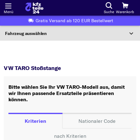
Menü
Suche
Warenkorb
Gratis Versand ab 120 EUR Bestellwert
Fahrzeug auswählen
Nationaler Code
TARO
Stoßstange
Wo finde ich die?
VW TARO Stoßstange
Fahrzeug auswählen
Bitte wählen Sie Ihr VW TARO-Modell aus, damit
Oder
wir Ihnen passende Ersatzteile präsentieren
können.
Oder Fahrzeugauswahl nach Kriterien:
Hersteller wählen
Kriterien
Nationaler Code
Modell wählen
nach Kriterien