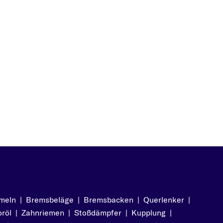
)
5)
)
)
meln
|
Bremsbeläge
|
Bremsbacken
|
Querlenker
|
röl
|
Zahnriemen
|
Stoßdämpfer
|
Kupplung
|