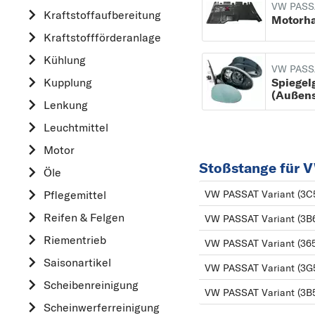
VW PASS
Kraftstoff­aufbereitung
AUDI
Motorh
Kraftstoff­förderanlage
B
Kühlung
BMW
VW PASS
Spiegel
Kupplung
C
(Außens
CHEVROLET
Lenkung
CITROËN
Leuchtmittel
D
Motor
Stoßstange für 
DACIA
Öle
DAIHATSU
Pflegemittel
VW PASSAT Variant (3C
F
Reifen & Felgen
VW PASSAT Variant (3B
FIAT
Riementrieb
VW PASSAT Variant (365
FORD
Saisonartikel
VW PASSAT Variant (3G
H
Scheibenreinigung
VW PASSAT Variant (3B
HONDA
Scheinwerferreinigung