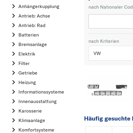
Anhängerkupplung
nach Nationaler Co
Antrieb: Achse
Antrieb: Rad
Batterien
nach Kriterien
Bremsanlage
VW
Elektrik
Filter
TOP 5 HERSTELLER
Getriebe
VW
Heizung
OPEL
Informationssysteme
MERCEDES-BEN
Innenausstattung
FORD
Karosserie
AUDI
Häufig gesuchte 
Klimaanlage
A
Komfortsysteme
ALFA ROMEO