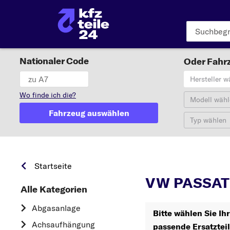
Nationaler Code
Oder Fahrz
Hersteller w
Wo finde ich die?
Modell wähl
Fahrzeug auswählen
Typ wählen
PA
Startseite
VW PASSAT 
Alle Kategorien
Abgasanlage
Bitte wählen Sie I
Achsaufhängung
passende Ersatztei