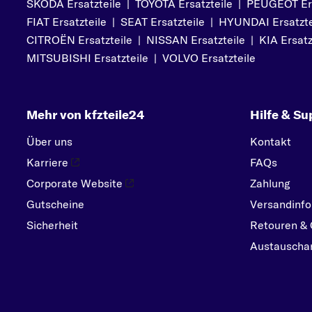
SKODA Ersatzteile
|
TOYOTA Ersatzteile
|
PEUGEOT Ers
PEUGEOT
FIAT Ersatzteile
|
SEAT Ersatzteile
|
HYUNDAI Ersatzte
PORSCHE
CITROËN Ersatzteile
|
NISSAN Ersatzteile
|
KIA Ersatz
R
MITSUBISHI Ersatzteile
|
VOLVO Ersatzteile
RENAULT
S
Mehr von kfzteile24
Hilfe & Su
SEAT
SKODA
Über uns
Kontakt
SMART
Karriere
FAQs
SUBARU
Corporate Website
Zahlung
Gutscheine
SUZUKI
Versandinfo
Sicherheit
Retouren & 
T
Austauschar
TOYOTA
V
VOLVO
VW