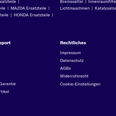
atzteile
|
Bremssattel
|
Innenraumfilte
PASSAT
ile
|
MAZDA Ersatzteile
|
Lichtmaschinen
|
Katalysato
PASSAT ALLTRACK
teile
|
HONDA Ersatzteile
|
PASSAT CC
POLO
S
pport
Rechtliches
SCIROCCO
SHARAN
Impressum
T
Datenschutz
TARO
AGBs
TIGUAN
Widerrufsrecht
Garantie
TOUAREG
Cookie-Einstellungen
tikel
TOURAN
TRANSPORTER
U
UP