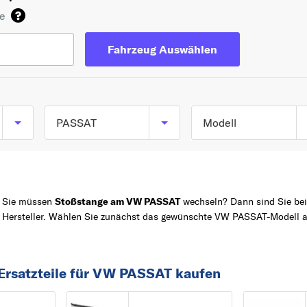
de
Fahrzeug Auswählen
PASSAT
Modell
PASSAT (3A2, 35I) a
TOP 5 SERIEN
GOLF
02/1988 bis 12/1997
POLO
PASSAT (3B2) ab
Sie müssen
Stoßstange am VW PASSAT
wechseln? Dann sind Sie bei 
Hersteller. Wählen Sie zunächst das gewünschte VW PASSAT-Modell a
08/1996 bis 12/2001
Z
PASSAT
PASSAT (3B3) ab
TOURAN
11/2000 bis 05/2005
TIGUAN
Ersatzteile für VW PASSAT kaufen
PASSAT (3C2) ab
A
03/2005 bis 11/2010
AMAROK