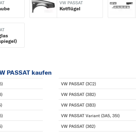
AT
VW PASSAT
PASSAT (3G2) ab
B
aube
Kotflügel
08/2014
BEETLE
PASSAT (32B) ab
BORA
AT
11/1979 bis 06/1989
glas
C
piegel)
PASSAT (362) ab
CADDY
08/2010 bis 12/2014
CC
PASSAT Variant (3A5
CRAFTER 30-35
35I) ab 02/1988 bis
VW PASSAT kaufen
CRAFTER 30-50
06/1997
E
5)
VW PASSAT (3C2)
PASSAT Variant (3B5
EOS
6)
VW PASSAT (3B2)
ab 05/1997 bis
F
)
VW PASSAT (3B3)
12/2001
FOX
5)
VW PASSAT Variant (3A5, 35I)
PASSAT Variant (3B6
G
5)
VW PASSAT (362)
ab 10/2000 bis
GOLF
08/2005