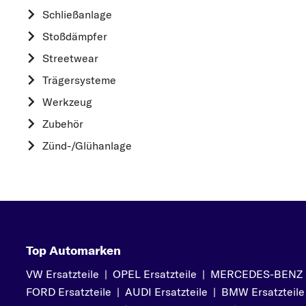
HYUNDAI
Schließanlage
K
Stoßdämpfer
KIA
Streetwear
L
Trägersysteme
LAND ROVER
Werkzeug
M
Zubehör
MAZDA
Zünd-/Glühanlage
MERCEDES-BEN
MINI
MITSUBISHI
N
NISSAN
Top Automarken
O
VW Ersatzteile
|
OPEL Ersatzteile
|
MERCEDES-BENZ Er
OPEL
FORD Ersatzteile
|
AUDI Ersatzteile
|
BMW Ersatzteile
P