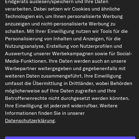
Endgeräts auslesen/speichern und Ihre Daten
verarbeiten. Dabei setzen wir Cookies und ähnliche
Technologien ein, um Ihnen personalisierte Werbung
anzuzeigen und nicht-personalisierte Werbung zu
kfzteile24.de
carpardoo.nl
carpardoo.fr
schalten. Mit Ihrer Einwilligung nutzen wir Tools für die
carpardoo.dk
Personalisierung von Inhalten und Anzeigen, für die
Nutzungsanalyse, Erstellung von Nutzerprofilen und
Auswertung unserer Werbekampagnen sowie für Social-
Media-Funktionen. Ihre Daten werden auch an unsere
Die hier dargestellten Daten, insbesondere die gesamte Datenbank, dürfen
Werbepartner weitergegeben und gegebenenfalls mit
nicht vervielfältigt werden. Die Vervielfältigung und Verbreitung der Daten und
der Datenbank ohne vorherige Einwilligung von TecAlliance und/oder die
weiteren Daten zusammengeführt. Ihre Einwilligung
Einbeziehung Dritter in solche Aktivitäten ist streng verboten. Jegliche
umfasst die Übermittlung in Drittländer, wobei Behörden
unautorisierte Nutzung von Inhalten stellt eine Verletzung des Urheberrechts
dar und kann rechtliche Schritte nach sich ziehen.
möglicherweise auf Ihre Daten zugreifen und Ihre
Betroffenenrechte nicht durchgesetzt werden könnten.
Vertrag widerrufen
Ihre Einwilligung ist jederzeit widerrufbar. Weitere
Informationen finden Sie in unserer
Datenschutzerklärung
.
© 2026 kfzteile24 GmbH - Alle Rechte vorbehalten.