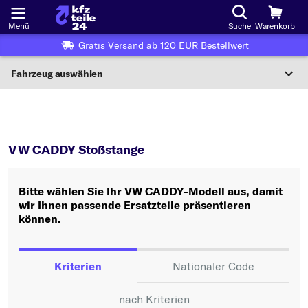
Menü
Suche
Warenkorb
Gratis Versand ab 120 EUR Bestellwert
Fahrzeug auswählen
Nationaler Code
CADDY
Stoßstange
Wo finde ich die?
VW CADDY Stoßstange
Fahrzeug auswählen
Bitte wählen Sie Ihr VW CADDY-Modell aus, damit
Oder
wir Ihnen passende Ersatzteile präsentieren
können.
Oder Fahrzeugauswahl nach Kriterien:
Hersteller wählen
Kriterien
Nationaler Code
Modell wählen
nach Kriterien