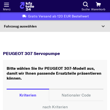
Menü
Suche
Warenkorb
Gratis Versand ab 120 EUR Bestellwert
Fahrzeug auswählen
Nationaler Code
307
Servopumpe
Wo finde ich die?
PEUGEOT 307 Servopumpe
Fahrzeug auswählen
Bitte wählen Sie Ihr PEUGEOT 307-Modell aus,
Oder
damit wir Ihnen passende Ersatzteile präsentieren
können.
Oder Fahrzeugauswahl nach Kriterien:
Hersteller wählen
Kriterien
Nationaler Code
Modell wählen
nach Kriterien