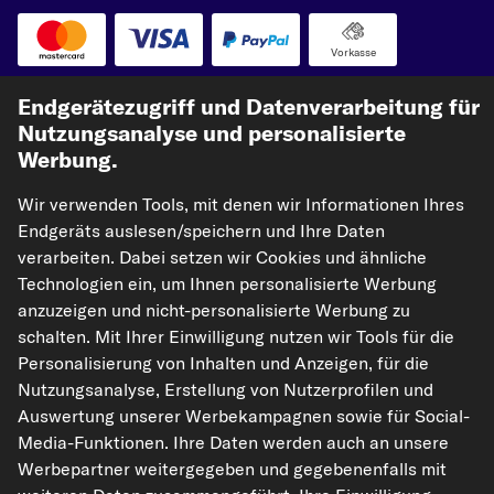
Vorkasse
Unsere Versandpartner
Endgerätezugriff und Datenverarbeitung für
Nutzungsanalyse und personalisierte
Werbung.
Wir verwenden Tools, mit denen wir Informationen Ihres
Endgeräts auslesen/speichern und Ihre Daten
verarbeiten. Dabei setzen wir Cookies und ähnliche
Technologien ein, um Ihnen personalisierte Werbung
anzuzeigen und nicht-personalisierte Werbung zu
kfzteile24.de
carpardoo.nl
carpardoo.fr
schalten. Mit Ihrer Einwilligung nutzen wir Tools für die
carpardoo.dk
Personalisierung von Inhalten und Anzeigen, für die
Nutzungsanalyse, Erstellung von Nutzerprofilen und
Auswertung unserer Werbekampagnen sowie für Social-
Media-Funktionen. Ihre Daten werden auch an unsere
Die hier dargestellten Daten, insbesondere die gesamte Datenbank, dürfen
Werbepartner weitergegeben und gegebenenfalls mit
nicht vervielfältigt werden. Die Vervielfältigung und Verbreitung der Daten und