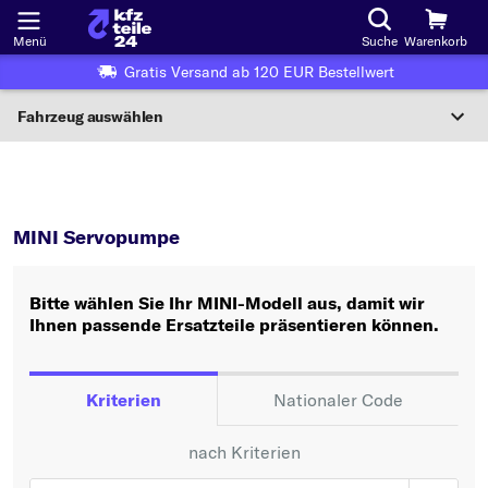
Menü
Suche
Warenkorb
Gratis Versand ab 120 EUR Bestellwert
Fahrzeug auswählen
Nationaler Code
MINI
Servopumpe
Wo finde ich die?
MINI Servopumpe
Fahrzeug auswählen
Bitte wählen Sie Ihr MINI-Modell aus, damit wir
Oder
Ihnen passende Ersatzteile präsentieren können.
Oder Fahrzeugauswahl nach Kriterien:
Hersteller wählen
Kriterien
Nationaler Code
Modell wählen
nach Kriterien