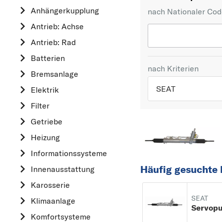
Anhängerkupplung
nach Nationaler Co
Antrieb: Achse
Antrieb: Rad
Batterien
nach Kriterien
Bremsanlage
SEAT
Elektrik
Filter
TOP 5 HERSTELLER
Getriebe
VW
Heizung
OPEL
Informationssysteme
MERCEDES-BEN
Häufig gesuchte 
Innenausstattung
FORD
Karosserie
AUDI
SEAT
Klimaanlage
A
Servop
Komfortsysteme
ALFA ROMEO