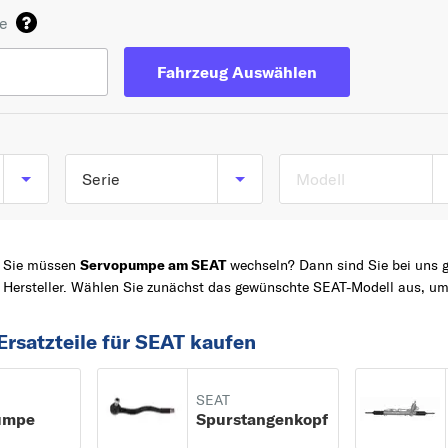
de
Fahrzeug Auswählen
Serie
Modell
TOP 5 SERIEN
IBIZA
Sie müssen
Servopumpe am SEAT
wechseln? Dann sind Sie bei uns g
LEON
Hersteller. Wählen Sie zunächst das gewünschte SEAT-Modell aus, um
Z
ALHAMBRA
Ersatzteile für SEAT kaufen
AROSA
ALTEA
SEAT
A
umpe
Spurstangenkopf
ALHAMBRA