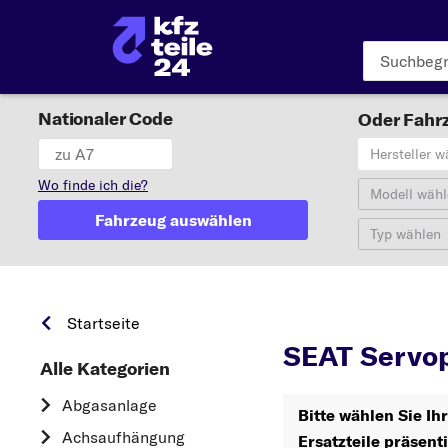
Nationaler Code
Oder Fahrz
Hersteller w
Wo finde ich die?
Modell wähl
Fahrzeug auswählen
Typ wählen
SEAT
Startseite
SEAT Servo
Alle Kategorien
Abgasanlage
Bitte wählen Sie I
Achsaufhängung
Ersatzteile präsent