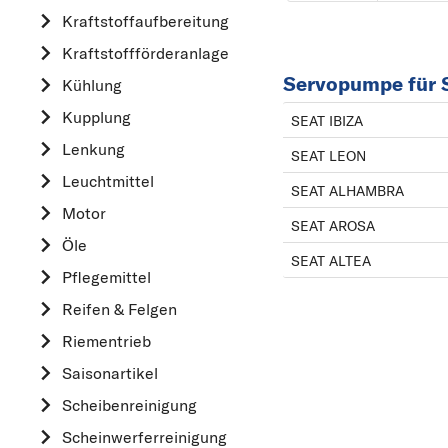
Kraftstoff­aufbereitung
AUDI
Kraftstoff­förderanlage
B
Servopumpe für 
Kühlung
BMW
Kupplung
C
SEAT IBIZA
CHEVROLET
Lenkung
SEAT LEON
CITROËN
Leuchtmittel
SEAT ALHAMBRA
D
Motor
SEAT AROSA
DACIA
Öle
SEAT ALTEA
DAIHATSU
Pflegemittel
F
Reifen & Felgen
FIAT
Riementrieb
FORD
Saisonartikel
H
Scheibenreinigung
HONDA
Scheinwerferreinigung