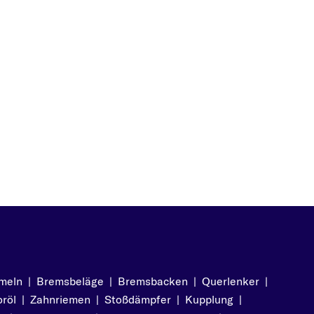
meln
|
Bremsbeläge
|
Bremsbacken
|
Querlenker
|
röl
|
Zahnriemen
|
Stoßdämpfer
|
Kupplung
|