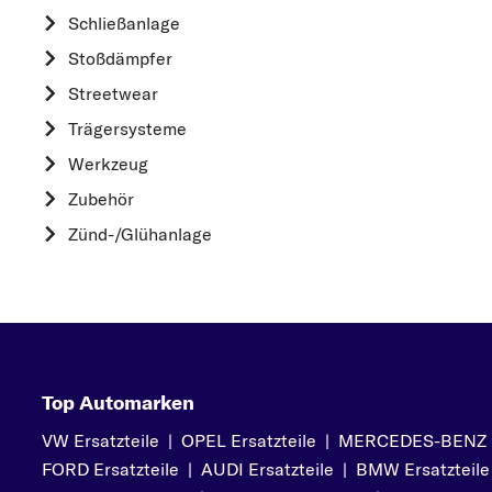
HYUNDAI
Schließanlage
K
Stoßdämpfer
KIA
Streetwear
L
Trägersysteme
LAND ROVER
Werkzeug
M
Zubehör
MAZDA
Zünd-/Glühanlage
MERCEDES-BEN
MINI
MITSUBISHI
N
NISSAN
Top Automarken
O
VW Ersatzteile
|
OPEL Ersatzteile
|
MERCEDES-BENZ Er
OPEL
FORD Ersatzteile
|
AUDI Ersatzteile
|
BMW Ersatzteile
P