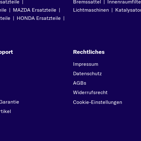
atzteile
|
Bremssattel
|
Innenraumfilte
ile
|
MAZDA Ersatzteile
|
Lichtmaschinen
|
Katalysato
teile
|
HONDA Ersatzteile
|
pport
Rechtliches
Impressum
Datenschutz
AGBs
Widerrufsrecht
Garantie
Cookie-Einstellungen
tikel