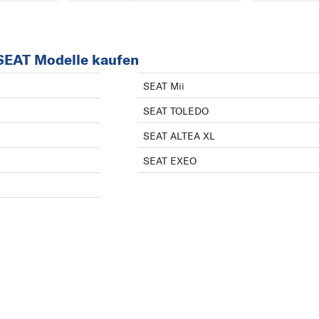
ALTEA
ALTEA XL
SEAT Modelle kaufen
AROSA
ATECA
SEAT Mii
C
SEAT TOLEDO
CORDOBA
SEAT ALTEA XL
E
SEAT EXEO
EXEO
I
IBIZA
INCA
L
LEON
M