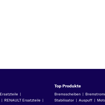
MARBELLA
Mii
T
TOLEDO
Z
Top Produkte
satzteile
|
Bremsscheiben
|
Bremstrom
|
RENAULT Ersatzteile
|
Stabilisator
|
Auspuff
|
Moto