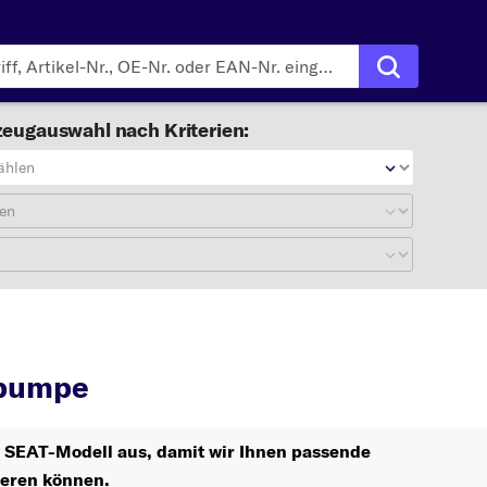
eugauswahl nach Kriterien:
ählen
en
Servopumpe
pumpe
hr SEAT-Modell aus, damit wir Ihnen passende
ieren können.