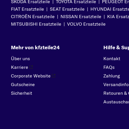
SKODA Ersatzteile
|
TOYOTA Ersatzteile
|
PEUGEOT Ers
PEUGEOT
FIAT Ersatzteile
|
SEAT Ersatzteile
|
HYUNDAI Ersatzte
PORSCHE
CITROËN Ersatzteile
|
NISSAN Ersatzteile
|
KIA Ersatz
R
MITSUBISHI Ersatzteile
|
VOLVO Ersatzteile
RENAULT
S
Mehr von kfzteile24
Hilfe & Su
SEAT
SKODA
Über uns
Kontakt
SMART
Karriere
FAQs
SUBARU
Corporate Website
Zahlung
Gutscheine
SUZUKI
Versandinfo
Sicherheit
Retouren & 
T
Austauschar
TOYOTA
V
VOLVO
VW