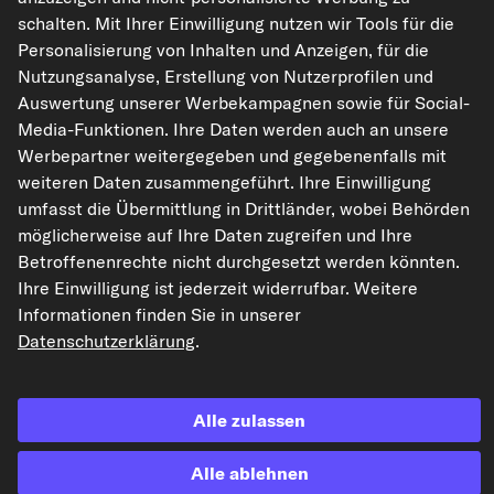
kfzteile24.de
carpardoo.nl
carpardoo.fr
schalten. Mit Ihrer Einwilligung nutzen wir Tools für die
carpardoo.dk
Personalisierung von Inhalten und Anzeigen, für die
Nutzungsanalyse, Erstellung von Nutzerprofilen und
Auswertung unserer Werbekampagnen sowie für Social-
Media-Funktionen. Ihre Daten werden auch an unsere
Die hier dargestellten Daten, insbesondere die gesamte Datenbank, dürfen
Werbepartner weitergegeben und gegebenenfalls mit
nicht vervielfältigt werden. Die Vervielfältigung und Verbreitung der Daten und
der Datenbank ohne vorherige Einwilligung von TecAlliance und/oder die
weiteren Daten zusammengeführt. Ihre Einwilligung
Einbeziehung Dritter in solche Aktivitäten ist streng verboten. Jegliche
umfasst die Übermittlung in Drittländer, wobei Behörden
unautorisierte Nutzung von Inhalten stellt eine Verletzung des Urheberrechts
dar und kann rechtliche Schritte nach sich ziehen.
möglicherweise auf Ihre Daten zugreifen und Ihre
Betroffenenrechte nicht durchgesetzt werden könnten.
Vertrag widerrufen
Ihre Einwilligung ist jederzeit widerrufbar. Weitere
Informationen finden Sie in unserer
Datenschutzerklärung
.
© 2026 kfzteile24 GmbH - Alle Rechte vorbehalten.
Alle zulassen
¹„Gratis Versand“ oder „ohne Versandkosten“ entsprechen dem Wegfall der
Alle ablehnen
deutschen Versandkostenpauschale von 6,90 €.