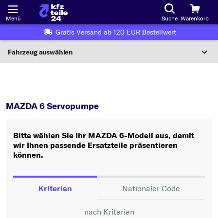
Menü
Suche
Warenkorb
Gratis Versand ab 120 EUR Bestellwert
Fahrzeug auswählen
Nationaler Code
6
Servopumpe
Wo finde ich die?
MAZDA 6 Servopumpe
Fahrzeug auswählen
Bitte wählen Sie Ihr MAZDA 6-Modell aus, damit
Oder
wir Ihnen passende Ersatzteile präsentieren
können.
Oder Fahrzeugauswahl nach Kriterien:
Hersteller wählen
Kriterien
Nationaler Code
Modell wählen
nach Kriterien