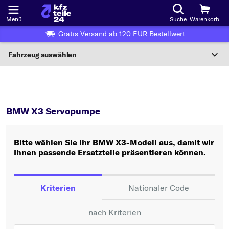
Menü
Suche
Warenkorb
Gratis Versand ab 120 EUR Bestellwert
Fahrzeug auswählen
Nationaler Code
X3
Servopumpe
Wo finde ich die?
BMW X3 Servopumpe
Fahrzeug auswählen
Bitte wählen Sie Ihr BMW X3-Modell aus, damit wir
Oder
Ihnen passende Ersatzteile präsentieren können.
Oder Fahrzeugauswahl nach Kriterien:
Hersteller wählen
Kriterien
Nationaler Code
Modell wählen
nach Kriterien