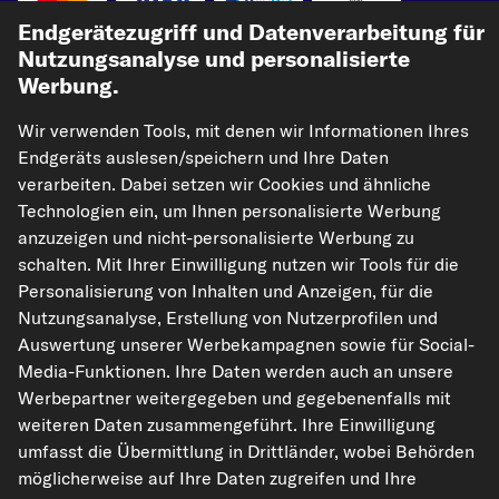
Vorkasse
Endgerätezugriff und Datenverarbeitung für
Nutzungsanalyse und personalisierte
Unsere Versandpartner
Werbung.
Wir verwenden Tools, mit denen wir Informationen Ihres
Endgeräts auslesen/speichern und Ihre Daten
verarbeiten. Dabei setzen wir Cookies und ähnliche
Technologien ein, um Ihnen personalisierte Werbung
anzuzeigen und nicht-personalisierte Werbung zu
schalten. Mit Ihrer Einwilligung nutzen wir Tools für die
kfzteile24.de
carpardoo.nl
carpardoo.fr
Personalisierung von Inhalten und Anzeigen, für die
Nutzungsanalyse, Erstellung von Nutzerprofilen und
carpardoo.dk
Auswertung unserer Werbekampagnen sowie für Social-
Media-Funktionen. Ihre Daten werden auch an unsere
Werbepartner weitergegeben und gegebenenfalls mit
weiteren Daten zusammengeführt. Ihre Einwilligung
Die hier dargestellten Daten, insbesondere die gesamte Datenbank, dürfen
nicht vervielfältigt werden. Die Vervielfältigung und Verbreitung der Daten und
umfasst die Übermittlung in Drittländer, wobei Behörden
der Datenbank ohne vorherige Einwilligung von TecAlliance und/oder die
möglicherweise auf Ihre Daten zugreifen und Ihre
Einbeziehung Dritter in solche Aktivitäten ist streng verboten. Jegliche
unautorisierte Nutzung von Inhalten stellt eine Verletzung des Urheberrechts