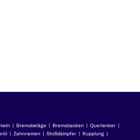
meln
|
Bremsbeläge
|
Bremsbacken
|
Querlenker
|
röl
|
Zahnriemen
|
Stoßdämpfer
|
Kupplung
|