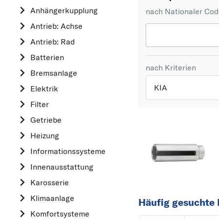
Anhängerkupplung
nach Nationaler Co
Antrieb: Achse
Antrieb: Rad
Batterien
nach Kriterien
Bremsanlage
KIA
Elektrik
Filter
TOP 5 HERSTELLER
Getriebe
VW
Heizung
OPEL
Informationssysteme
MERCEDES-BEN
Innenausstattung
FORD
Karosserie
AUDI
Klimaanlage
Häufig gesuchte 
A
Komfortsysteme
ALFA ROMEO