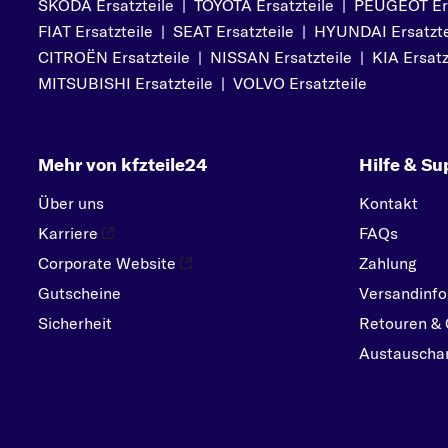
SKODA Ersatzteile
|
TOYOTA Ersatzteile
|
PEUGEOT Ers
PEUGEOT
FIAT Ersatzteile
|
SEAT Ersatzteile
|
HYUNDAI Ersatzte
PORSCHE
CITROËN Ersatzteile
|
NISSAN Ersatzteile
|
KIA Ersatz
R
MITSUBISHI Ersatzteile
|
VOLVO Ersatzteile
RENAULT
S
Mehr von kfzteile24
Hilfe & Su
SEAT
SKODA
Über uns
Kontakt
SMART
Karriere
FAQs
SUBARU
Corporate Website
Zahlung
Gutscheine
SUZUKI
Versandinfo
Sicherheit
Retouren & 
T
Austauschar
TOYOTA
V
VOLVO
VW