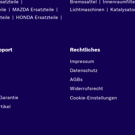
atzteile
|
Bremssattel
|
Innenraumfilte
ile
|
MAZDA Ersatzteile
|
Lichtmaschinen
|
Katalysato
teile
|
HONDA Ersatzteile
|
pport
Rechtliches
Impressum
Datenschutz
AGBs
Widerrufsrecht
Garantie
Cookie-Einstellungen
tikel