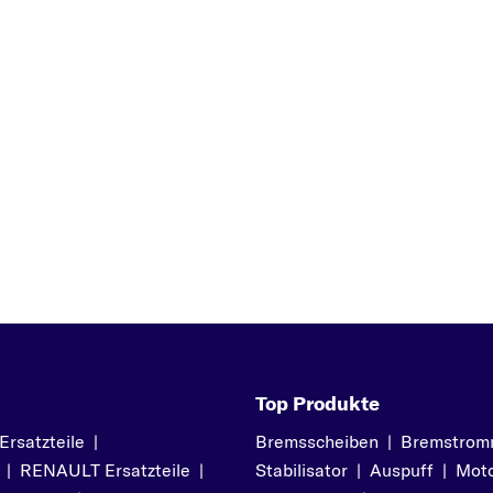
R
RIO
S
SEPHIA
SHUMA
SORENTO
SOUL
Z
SPORTAGE
V
VENGA
Top Produkte
satzteile
|
Bremsscheiben
|
Bremstrom
|
RENAULT Ersatzteile
|
Stabilisator
|
Auspuff
|
Moto