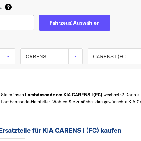
de
Fahrzeug Auswählen
CARENS
CARENS I (FC) ab 06/1999 bis 10/2002
CARENS I (FC) ab
TOP 5 SERIEN
PICANTO
06/1999 bis 10/2002
SPORTAGE
CARENS II
Sie müssen
Lambdasonde am KIA CARENS I (FC)
wechseln? Dann sin
Großraumlimousine
Z
CEE D
Lambdasonde-Hersteller. Wählen Sie zunächst das gewünschte KIA CA
(FJ) ab 07/2002
RIO
CARENS III
SORENTO
Großraumlimousine
Ersatzteile für KIA CARENS I (FC) kaufen
C
(UN) ab 09/2006
CARENS