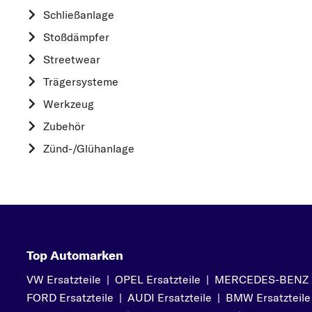
HYUNDAI
Schließanlage
K
Stoßdämpfer
KIA
Streetwear
L
Trägersysteme
LAND ROVER
Werkzeug
M
Zubehör
MAZDA
Zünd-/Glühanlage
MERCEDES-BEN
MINI
MITSUBISHI
N
NISSAN
Top Automarken
O
VW Ersatzteile
|
OPEL Ersatzteile
|
MERCEDES-BENZ Er
OPEL
FORD Ersatzteile
|
AUDI Ersatzteile
|
BMW Ersatzteile
P