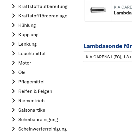
Kraftstoff­aufbereitung
AUDI
KIA CARE
Lambda
Kraftstoff­förderanlage
B
Kühlung
BMW
Kupplung
C
CHEVROLET
Lenkung
Lambdasonde für
CITROËN
Leuchtmittel
KIA CARENS I (FC), 1.8 i
D
Motor
DACIA
Öle
DAIHATSU
Pflegemittel
F
Reifen & Felgen
FIAT
Riementrieb
FORD
Saisonartikel
H
Scheibenreinigung
HONDA
Scheinwerferreinigung