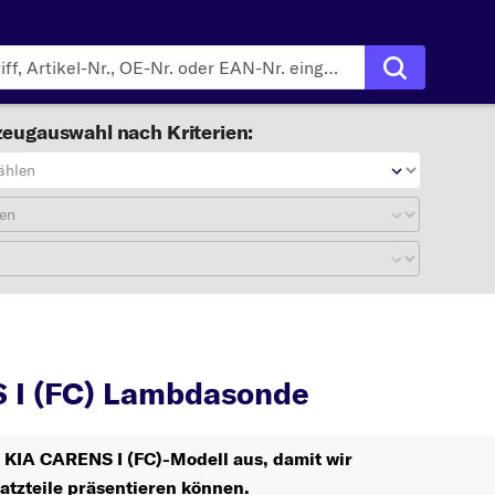
eugauswahl nach Kriterien:
ählen
en
CARENS I (FC)
Lamb
 I (FC) Lambdasonde
r KIA CARENS I (FC)-Modell aus, damit wir
atzteile präsentieren können.